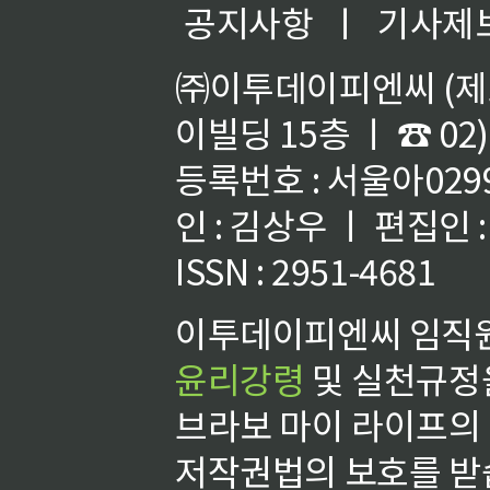
공지사항
ㅣ
기사제
㈜이투데이피엔씨 (제호
이빌딩 15층 ㅣ ☎ 02)
등록번호 : 서울아02992
인 : 김상우 ㅣ 편집인
ISSN : 2951-4681
이투데이피엔씨 임직원
윤리강령
및 실천규정을
브라보 마이 라이프의
저작권법의 보호를 받