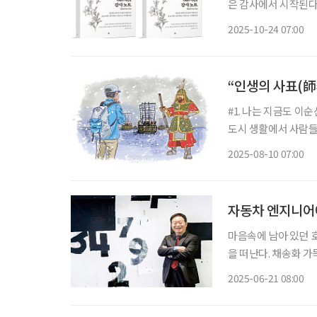
은 감사에서 시작된다
찾아 적어가도록 구성된 실천형 다이어리다. 
2025-10-24 07:00
에 관한 짧은 사색이 
“인생의 사표(師
#1. 나는 지금도 이
도시 생활에서 사람들
만끽한다. 특히 통영에
2025-08-10 07:00
달이 날 정도다. 이
자동차 엔지니어
마음속에 남아 있던 
을 떠난다. 채송화 가
있는 우주 공간에 다
2025-06-21 08:00
이런 새로운 관점에서