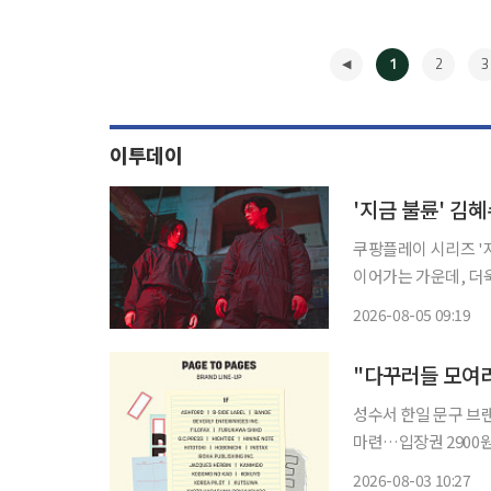
1
2
3
이투데이
'지금 불륜' 김
쿠팡플레이 시리즈 '
이어가는 가운데, 더욱 
는 5일 '지금 불륜이
2026-08-05 09:19
공개 직후 쿠팡플레이 
◀
"다꾸러들 모여라
성수서 한일 문구 브랜
마련…입장권 2900원 판매 29CM는 다음달 2일부터 6일까지 서울 성수
트 문구 팝업'을 개최
2026-08-03 10:27