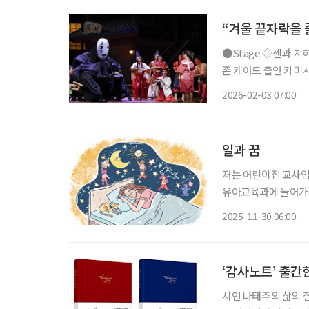
“겨울 끝자락을 
●Stage ◇센과 치히로의 행방불명 일정 3월 22일까지 장소 예술의전당 오페라극장 연출
존 케어드 출연 카미시
치카 등 CJ ENM 
2026-02-03 07:00
는 스튜디오 지브리 
일과 꿈
저는 어린이집 교사입니
유아교육과에 들어가서
의 아이를 돌보고 키
2025-11-30 06:00
오히려 아이들 교육에
‘감사노트’ 출간
시인 나태주의 삶의 