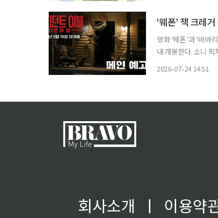
일 밝혔다. '
‘웨폰’ 잭 크레거
영화 ‘웨폰’과 ‘바바리
내 개봉한다. 소니 픽쳐스는 24일 ‘레지던트 이블: 0번째 밤’의 메인 예고편을 공개하고 9월 개
봉 소식을 알렸다. ‘레지던트 이블: 0번째 밤’은 의료 택배 기사 브라이언이 예상하지 못한 배
2026-07-24 14:51
달에 나섰다가 정체
회사소개
ㅣ
이용약