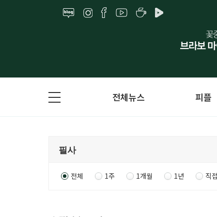
전체뉴스
피플
전체
1주
1개월
1년
직