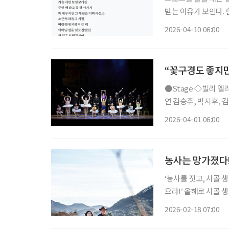
받는 이유가 보인다.
고백이 있으며, 지나온
2026-04-10 06:00
를 음미해보자. ※ 노래
“꽃구경도 좋지만
●Stage ◇빌리 엘리어트 일정 4월 12일 ~ 7월 26일 장소 블루스퀘어 연출 에드 번사이드 출
연 김승주, 박지후, 
만에 네 번째 시즌으로
2026-04-01 06:00
북부 지역을 배경으로
농사는 망가졌다
‘농사를 짓고, 시골 
으랴!’ 올해로 시골 생활 13년 차에 이른 이애란(66, ‘이애란갤러리 쪽빛풍경’ 대표)이 애초 품
었던 생각이 그랬다.
2026-02-18 07:00
았던 곳은 부산. 이모