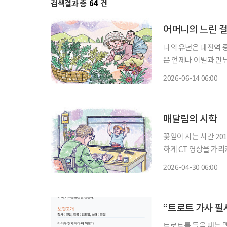
검색결과 총
64
건
어머니의 느린 
나의 유년은 대전역 
은 언제나 이별과 만
는 가파른 절벽을 기
2026-06-14 06:00
장애를 얻으셨다. 집
매달림의 시학
꽃잎이 지는 시간 2018년 겨울, 어머니는 인후암 말기 진단을 받으셨다. 의사 선생님은 차분
하게 CT 영상을 가
은 차갑게 식어가고 있었
2026-04-30 06:00
임 없이 휴직계를 제출
“트로트 가사 필
트로트를 들을 때는 