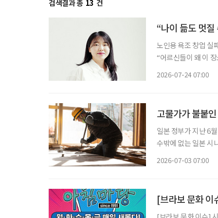
검색결과 총
13
건
“나이 듦도 멋질
노인용 욕조 창업 실
“어르신들이 왜 이 장소에 나와 계신 것
대표는 수업 중 지도
2026-07-24 07:00
고물가가 불붙인 
일본 정부가 지난 6
수밖에 없는 일본 시니어들의 팍팍
본의 고령화율은 29.4%
2026-07-03 07:00
고령자 중심' 구조가
[브라보 문화 이
[브라보 문화 이슈] 