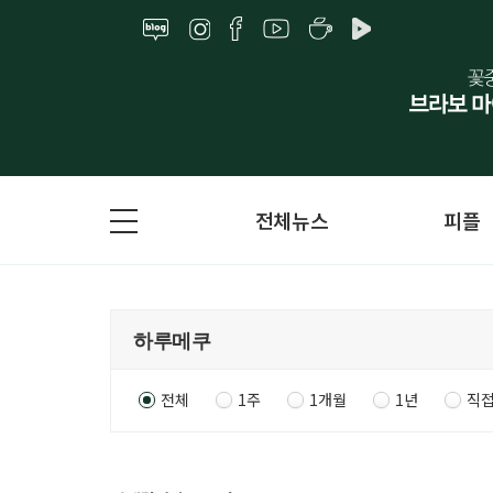
전체뉴스
피플
전체
1주
1개월
1년
직