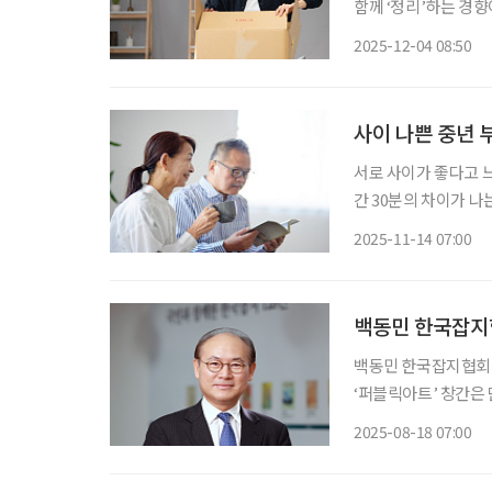
함께 ‘정리’하는 경향
거나 이혼을 희망하고 있는 것으로 나타났다.
2025-12-04 08:50
본사 산하의 ‘이키카타
사이 나쁜 중년 
서로 사이가 좋다고 느
간 30분의 차이가 나는
니어 전문 연구기관인 
2025-11-14 07:00
로 지난 9월 24~26
백동민 한국잡지협
백동민 한국잡지협회장 "
‘퍼블릭아트’ 창간은 
사명’임을 알았습니다
2025-08-18 07:00