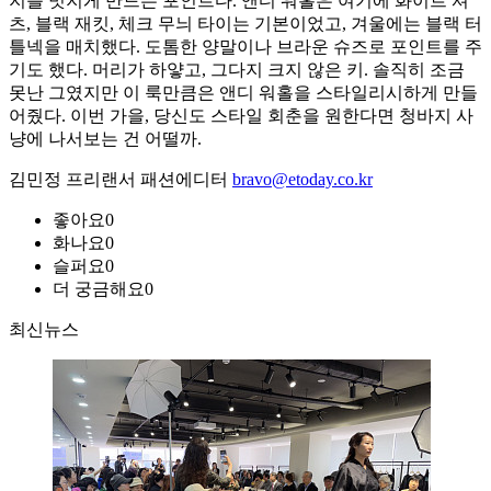
지를 멋지게 만드는 포인트다. 앤디 워홀은 여기에 화이트 셔
츠, 블랙 재킷, 체크 무늬 타이는 기본이었고, 겨울에는 블랙 터
틀넥을 매치했다. 도톰한 양말이나 브라운 슈즈로 포인트를 주
기도 했다. 머리가 하얗고, 그다지 크지 않은 키. 솔직히 조금
못난 그였지만 이 룩만큼은 앤디 워홀을 스타일리시하게 만들
어줬다. 이번 가을, 당신도 스타일 회춘을 원한다면 청바지 사
냥에 나서보는 건 어떨까.
김민정 프리랜서 패션에디터
bravo@etoday.co.kr
좋아요
0
화나요
0
슬퍼요
0
더 궁금해요
0
최신뉴스