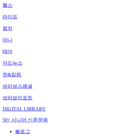
헬스
라이프
컬처
머니
테마
카드뉴스
컷&칼럼
브라보스페셜
브라보리포트
DIGITAL LIBRARY
50+ 시니어 신춘문예
블로그