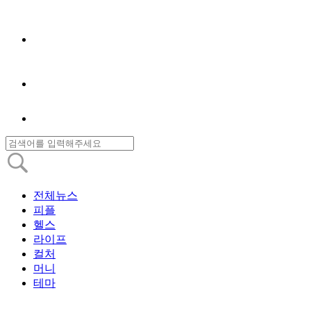
전체뉴스
피플
헬스
라이프
컬처
머니
테마