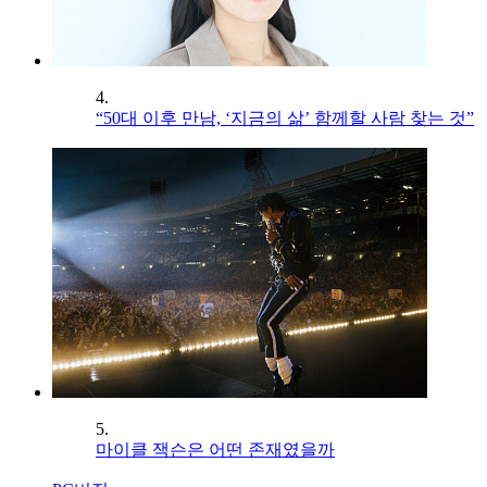
4.
“50대 이후 만남, ‘지금의 삶’ 함께할 사람 찾는 것”
5.
마이클 잭슨은 어떤 존재였을까