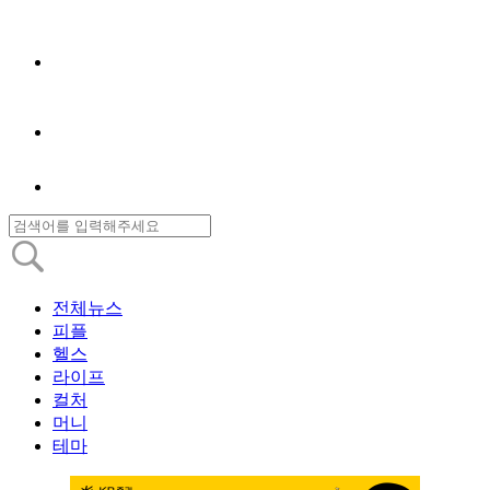
전체뉴스
피플
헬스
라이프
컬처
머니
테마