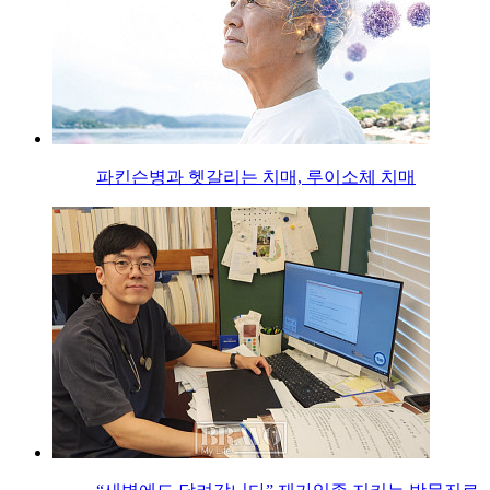
파킨슨병과 헷갈리는 치매, 루이소체 치매