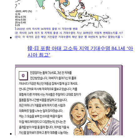
韓·日 포함 아태 고소득 지역 기대수명 84.1세 ‘아
시아 최고’