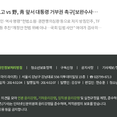
 소를 제기했다. IPT는 영국 국가기관 또는 수사 및 정보기
與, 형소법 대국민 보고 vs 野, 靑 앞서 대통령 거부권 촉구[보완수사권 폐지 후폭풍①]
국민·역사 명령”헌법소원·권한쟁의심판 등으로 저지 방침민주, TF
추진“개정안 헌법 위배 아냐…국회 입법 사안” 여야가 검사의
 수사권을 폐지하는 형사소송법 개정안을 둘러싼 여론전에 열을 올
 임시국회 마지막 날 국회 문턱을 넘었지만 피해자 보호와 수사
개인정보처리방침
ㅣ
청소년보호정책
ㅣ
구독신청
ㅣ
공지사항
ㅣ
기사제보/
이 라이프) ㅣ 서울시 강남구 강남대로 556 이투데이빌딩 15층 ㅣ ☎ 02)799-6713
 : 2014.02.04 ㅣ 발행일자 : 2014.02.07 ㅣ 발행인 : 김상우 ㅣ 편집인 : 한승훈 ㅣ
 의견을 모아
언론 윤리강령
,
기자윤리강령
,
임직원 윤리강령
및 실천규정을 제정, 준수하
츠(기사)는 인터넷신문위원회 윤리강령을 준수하며, 저작권법의 보호를 받습니다.
 이용 등을 금지합니다.