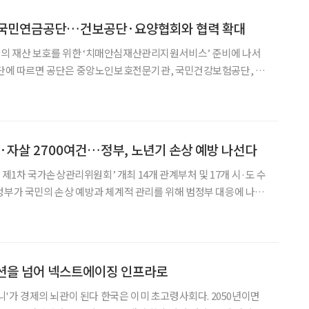
 국민연금공단…건보공단·요양협회와 협력 확대
의 재산 보호를 위한 ‘치매안심재산관리지원서비스’ 준비에 나서
재가노인복지협회·한국재가장기요양기관협회·한국노인장기요양
회와 치매안심재산관리지원서비스에 대한 업무협약을 체결했다. 치
해·자살 2700여건…정부, 노년기 손상 예방 나선다
손상관리위원회’ 개최 14개 관계부처 및 17개 시·도 수
결했다고 이날 밝혔다. ‘손상’
오션을 넘어 넥스트에이징 인프라로
 된다 한국은 이미 초고령사회다. 2050년이면