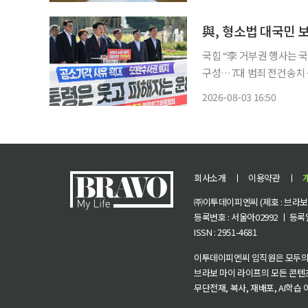
영국 수사권재판소(IPT)에
국힘 “李 거부권 행사는 
구성…7대 범죄 전건송치 등 
직접 수사를 없애고 보완
2026-08-03 16:50
리고 있다. 개정안은 7월
회사소개
ㅣ
이용약관
ㅣ
㈜이투데이피엔씨 (제호 : 브라보 마
등록번호 : 서울아02992 ㅣ 등록일자
ISSN : 2951-4681
이투데이피엔씨 임직원은 모두의
브라보 마이 라이프의 모든 콘텐
무단전재, 복사, 재배포, AI학습