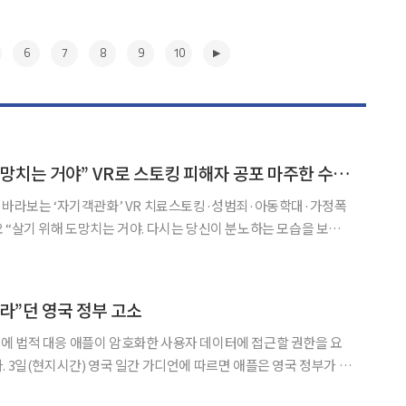
6
7
8
9
10
[르포] “살기 위해 도망치는 거야” VR로 스토킹 피해자 공포 마주한 수형자들
 바라보는 ‘자기객관화’ VR 치료스토킹·성범죄·아동학대·가정폭
보고
성은 붙잡힌 팔을 빼내려 했지만 남성은 소리치며 놓지
▶
라”던 영국 정부 고소
자 데이터에 접근할 권한을 요
가 암
터에 접근할 수 있게 백도어를 허용해 달라고 요청한 것과 관련해