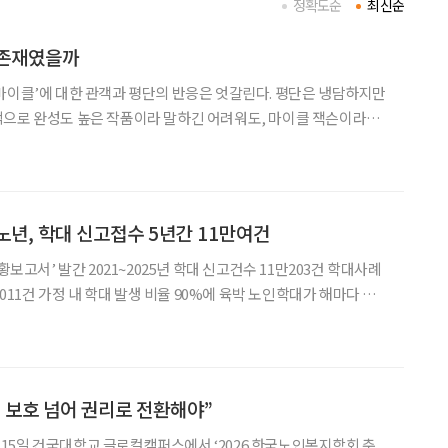
정확도순
최신순
 존재였을까
마이클’에 대한 관객과 평단의 반응은 엇갈린다. 평단은 냉담하지만
적으로 완성도 높은 작품이라 말하긴 어려워도, 마이클 잭슨이라는
에 충분했다는 뜻이다. 누구나 마이클 잭슨과의 추억
 13일 개봉한 영화 ‘마이클’은 개봉 전부터 세간의 관심
노년, 학대 신고접수 5년간 11만여건
황보고서’ 발간 2021~2025년 학대 신고건수 11만203건 학대사례
 가정 내 학대 발생 비율 90%에 육박 노인학대가 해마다 증
. 특히 학대의 대부분(88.7%)이 가정 안에서 발생하고 있어 경각
을 불러일으키고 있다. 12일 보건복지부와
 보호 넘어 권리로 전환해야”
15일 건국대학교 글로컬캠퍼스에서 ‘2026 한국노인복지학회 춘