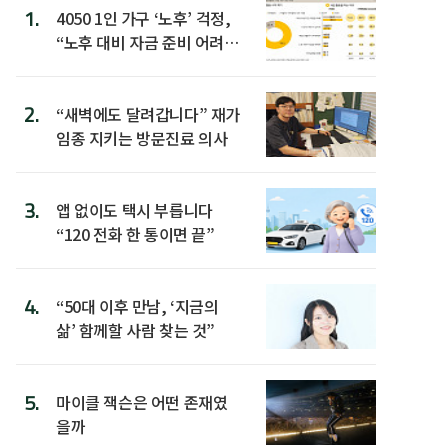
1.
4050 1인 가구 ‘노후’ 걱정,
“노후 대비 자금 준비 어려
워”
2.
“새벽에도 달려갑니다” 재가
임종 지키는 방문진료 의사
3.
앱 없이도 택시 부릅니다
“120 전화 한 통이면 끝”
4.
“50대 이후 만남, ‘지금의
삶’ 함께할 사람 찾는 것”
5.
마이클 잭슨은 어떤 존재였
을까