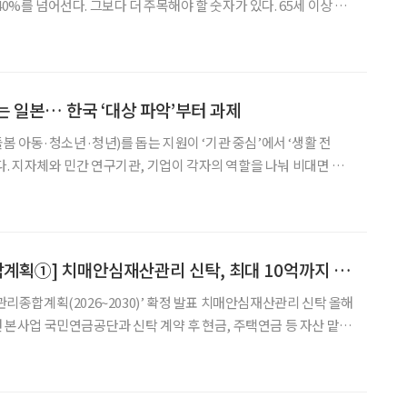
40%를 넘어선다. 그보다 더 주목해야 할 숫자가 있다. 65세 이상 치
바 '치매머니'가 2023년 기준 약 170조 원이다. GDP의 7%다.
로 3배 가까이 불어날 전
는 일본… 한국 ‘대상 파악’부터 과제
 아동·청소년·청년)를 돕는 지원이 ‘기관 중심’에서 ‘생활 전
다. 지자체와 민간 연구기관, 기업이 각자의 역할을 나눠 비대면 상
원, 교육·인식 확산까지 연결하는 협력 모델을 구축하고 있다. 가장
으로 나오기 어려운’ 당사자를 겨냥한 비대면 지원이
[제5차 치매관리종합계획①] 치매안심재산관리 신탁, 최대 10억까지 허용
매관리종합계획(2026~2030)’ 확정 발표 치매안심재산관리 신탁 올해
년 본사업 국민연금공단과 신탁 계약 후 현금, 주택연금 등 자산 맡겨
할 것…신탁 대상 부동산 등 추가 확대 검토” 정부가 의사결정
 어려움을 겪는 치매환자