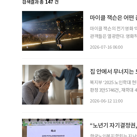
검색결과 총
147
건
마이클 잭슨은 어떤
마이클 잭슨의 전기영화 ‘
관객들은 열광한다. 영화
시대의 기호가 대중의 마음을 파고들기
2026-07-16 06:00
하나쯤 있다 5월
집 안에서 무너지는 
복지부 ‘2025 노인학대 현
판정 3만5746건, 재학대 4011건
가하고 있는 것으로 나타났다
2026-06-12 11:00
심
“노년기 자기결정권,
한국노인복지학회는 지난 