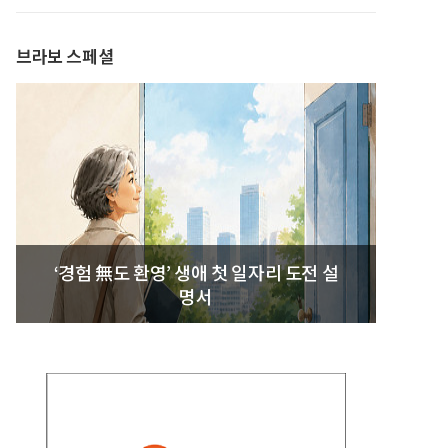
브라보 스페셜
‘경험 無도 환영’ 생애 첫 일자리 도전 설
명서