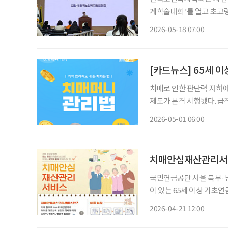
계학술대회’를 열고 초고
논의했다. ‘초고령사회, 누
2026-05-18 07:00
[카드뉴스] 65세 이
치매로 인한 판단력 저하에
제도가 본격 시행됐다. 급
및 경제적 학대를 방지하기 위한 제도적 
2026-05-01 06:00
을 맡아 최대 10억 원의 
국민연금공단 서울 북부·남부, 경인 등
이 있는 65세 이상 기초연금 수급자 대상 기초연금 대상자 아
해야 올해 750명 목표, 내달 중순부터 체크카드 연계 방식도 추진 정부가 치매에 걸렸거나 경
2026-04-21 12:00
도인지장애 진단을 받아 