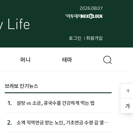
2026.08.07
로그인
회원가입
머니
테마
브라보 인기뉴스
가
1.
설탕 vs 소금, 콩국수를 건강하게 먹는 법
가
2.
소액 직역연금 받는 노인, 기초연금 수령 길 열린
다