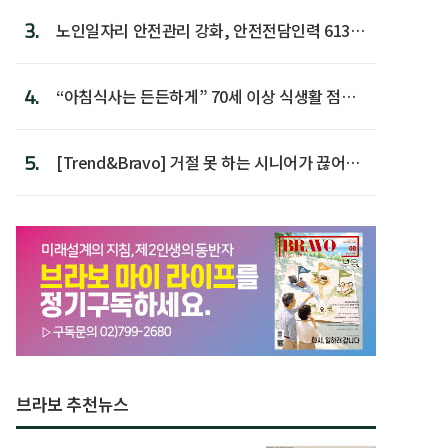
3.
노인일자리 안전관리 강화, 안전전담인력 613명
첫 배치
4.
“아침식사는 든든하게” 70세 이상 식생활 점수
가장 높아
5.
[Trend&Bravo] 거절 못 하는 시니어가 끊어야
할 행동 5
브라보 추천뉴스