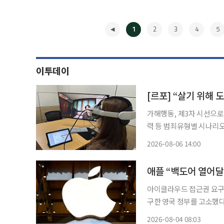
1
2
3
4
5
이투데이
가해행동, 제3자 시선으로
력 등 범죄유형별 시나리오 “살기 위해 도망치는 거야. 다시는 당신이 분노하는 모습을 
싶지 않아. 무서워.” 가상현실(VR) 기기를 쓰자 헤어진 연인의 팔을 붙잡아 끌고 가는 남성의
2026-08-06 14:00
모습이 시야를 채웠다. 여
◀
애플 “백도어 열어달
아이클라우드 접근권 요구에 법적 대응 애플이 암호화한 사용
구한 영국 정부를 고소했다. 3일(현지시간) 영국 일간 가디언에 따르면 애플은 영국 정부
호화한 아이클라우드 데이
2026-08-04 08:03