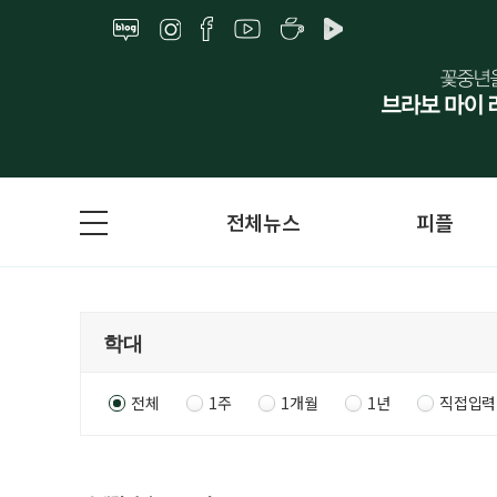
전체뉴스
피플
전체
1주
1개월
1년
직접입력