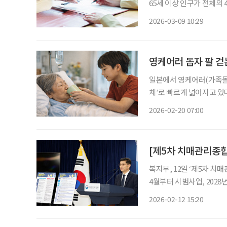
65세 이상 인구가 전체의 
매 환자가 보유한 자산, 이른
2026-03-09 10:29
2050년에는 488조 원으
영케어러 돕자 팔 걷
일본에서 영케어러(가족돌봄
체’로 빠르게 넓어지고 있
담부터 가족 지원, 식사 지
2026-02-20 07:00
눈에 띄는 시도는 ‘집 밖
복지부, 12일 ‘제5차 치
4월부터 시범사업, 2028
“수수료 부과 기준 4월 전에 정
2026-02-12 15:20
능력이 떨어져 재산관리에