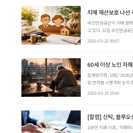
치매 재산보호 나선
국민연금공단이 치매 환자
고 있다. 22일 국민연금공단에 따르면 공단은 중앙노인보호전문기관, 국민건강보험공단, 한
국노인복지중앙회·한국
2026-03-22 09:07
기관협회 등 4대 요양협
매안심재산관리서비
60세 이상 노인 자
질병관리청, 19일 ‘2026년 제1차 국가
립 연차별 시행계획 논의 정부가 국민의 손상 예방과 체계적 관리를 위해 범정부 대응에 나선
다. 질병관리청은 19일 2026년 제1차 국가손상관리위원회를 열고 올해 관계부처 및 시·도 손
2026-03-19 15:00
상관리 시행계획을 심의·의
[칼럼] 신탁, 블루
100만 치매 시대, '치매머니'가 경제의 뇌관이