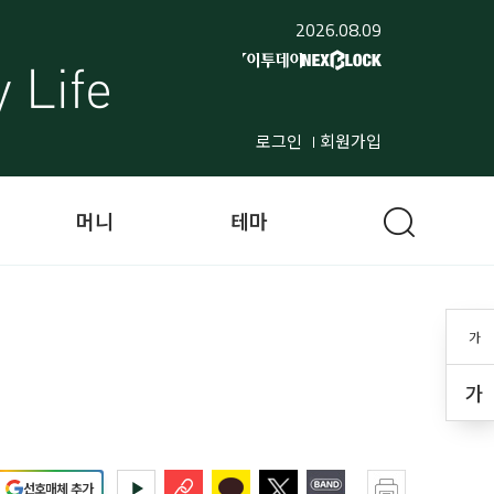
2026.08.09
로그인
회원가입
머니
테마
가
가
선호매체 추가