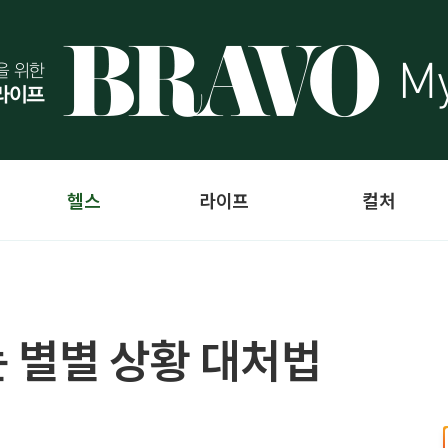
헬스
라이프
컬처
 별별 상황 대처법