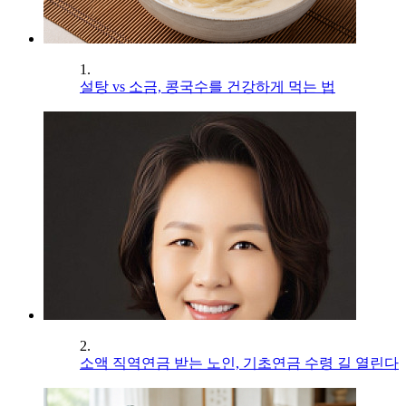
1.
설탕 vs 소금, 콩국수를 건강하게 먹는 법
2.
소액 직역연금 받는 노인, 기초연금 수령 길 열린다