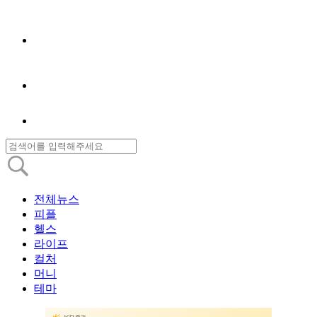
전체뉴스
피플
헬스
라이프
컬처
머니
테마