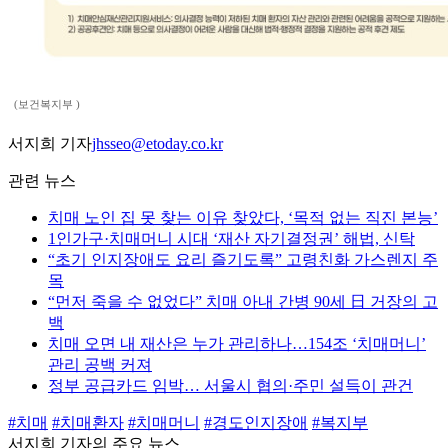
(보건복지부 )
서지희 기자
jhsseo@etoday.co.kr
관련 뉴스
치매 노인 집 못 찾는 이유 찾았다, ‘목적 없는 직진 본능’
1인가구·치매머니 시대 ‘재산 자기결정권’ 해법, 신탁
“초기 인지장애도 요리 즐기도록” 고령친화 가스렌지 주
목
“먼저 죽을 수 없었다” 치매 아내 간병 90세 日 거장의 고
백
치매 오면 내 재산은 누가 관리하나…154조 ‘치매머니’
관리 공백 커져
정부 공급카드 임박… 서울시 협의·주민 설득이 관건
#치매
#치매환자
#치매머니
#경도인지장애
#복지부
서지희 기자의 주요 뉴스