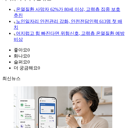
⌞
온열질환 사망자 62%가 80세 이상, 고령층 집중 보호
추진
⌞
노인일자리 안전관리 강화, 안전전담인력 613명 첫 배
치
⌞
어지럽고 힘 빠진다면 위험신호, 고령층 온열질환 예방
비상
좋아요
0
화나요
0
슬퍼요
0
더 궁금해요
0
최신뉴스