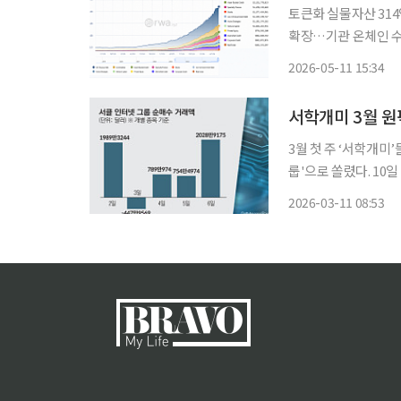
토큰화 실물자산 31
확장…기관 온체인 수
도 토큰화된 실물자산(RWA) 시장 규모가 9일 기준 314억 달러를 넘어섰다. 미국 국채를 중심
2026-05-11 15:34
으로 형성된 RWA 
서학개미 3월 
3월 첫 주 ‘서학개미
룹'으로 쏠렸다. 10일 한국예탁결제원에 따르면 지난 한 주간(3월 2일~6일) 국내 투자자들은
서클 인터넷 그룹의 주
2026-03-11 08:53
△전체 순위(상장지수펀