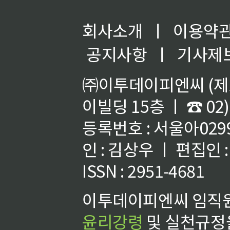
회사소개
ㅣ
이용약
공지사항
ㅣ
기사제
㈜이투데이피엔씨 (제호
이빌딩 15층 ㅣ ☎ 02)
등록번호 : 서울아02992
인 : 김상우 ㅣ 편집인
ISSN : 2951-4681
이투데이피엔씨 임직원
윤리강령
및 실천규정을