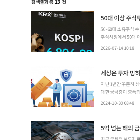
검색결과 총
13
건
50대 이상 주식
50·60대 소유주식 수
주식시장에서 50대 
을 해지하거나 펀드를
2026-07-14 10:18
변동성이 커지면서 은
세상은 투자 빙하
지난 1년간 꾸준히 
대한 궁금증이 증폭되
금 시세 결정 방식 
2024-10-30 08:48
갱신했다. 최근 금값
5억 넘는 해외 금
최근 국세청 보도자료에