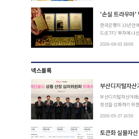
융사 확보라는 과제를
고
'손실 트라우마' 
한국은행이 13년 만에
드(ETF)' 투자에 나
후 금 보유분 확대에
2026-08-03 18:00
비중 등을 감안해 금 
넥스블록
부산디지털자산거
부산디지털자산거래소 
정성을 강화하기 위한 외부 전문가
센터(IFC)에서 ‘비
2026-05-27 16:50
토큰화 실물자산 