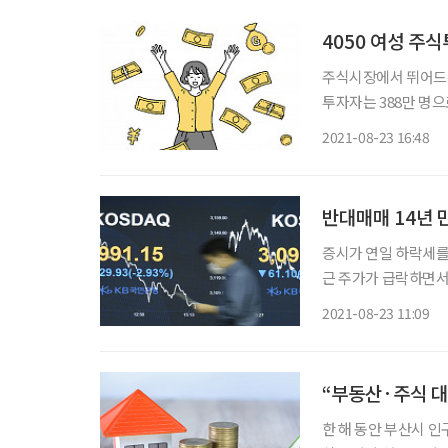
4050 여성 주식
주식시장에서 뛰어드는
투자자는 388만 명으
41%를 크게 웃돈다. 조선일보가 취재한 대형 증권사 프라이빗뱅커(PB) 박모 씨는 “요즘처럼
2021-08-23 16:48
미래 성장주가 득세인
반대매매 14년 
증시가 연일 하락세를
근 주가가 급락하면서
자들은 빚은 빚대로 
2021-08-23 11:09
최근 50세 이상에서 
“부동산·주식 대
한 해 동안 부산시 