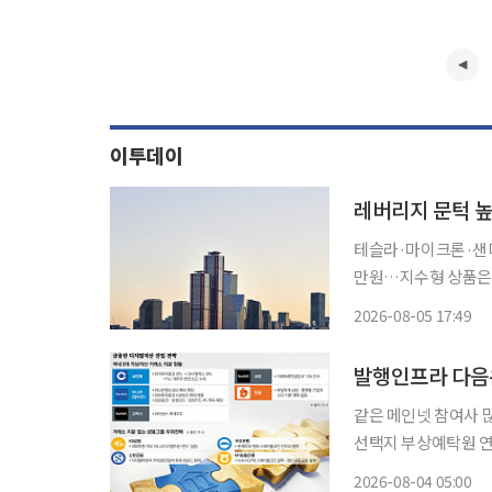
이투데이
레버리지 문턱 
테슬라·마이크론·샌디
만원…지수형 상품은 제외 단일종목 레버리지 상품의 기본예탁금이 현금 
아진 뒤 서학개미가 포
2026-08-05 17:49
서 순매도로 돌아선 
리
같은 메인넷 참여사 
선택지 부상예탁원 연계 테스트
축을 재개한 증권사들
2026-08-04 05:00