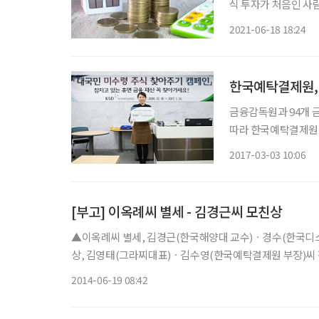
식 투자가 처음인 사람
래를 그리기 위해 재
2021-06-18 18:24
한국예탁결제원, 
금융감독원과 94개 
따라 한국예탁결제원(이
무리했다. 이번 캠페
2017-03-03 10:06
공동으로 실시했다. 캠페
[부고] 이옥례씨 별세 - 김경근씨 모친상
▲이옥례씨 별세, 김경근(한국해양대 교수)ㆍ경수(한국디
상, 김영태(그라찌대표)ㆍ김수영(한국예탁결제원 부장)씨 장모상=
2014-06-19 08:42