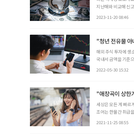
지난해와 비교해 신고 인원
큰 폭으로 증가했다. 
2023-11-20 08:46
다. 특히 올해부터 
"청년 전유물 아
해외 주식 투자에 생소
국내서 금액을 기준으
석됐다. 한국예탁결제
2022-05-30 15:32
"애창곡이 상한가
세상은 모든 게 빠르게
조어는 한물간 취급을
할까? 빠르게 흘러가
2021-11-25 08:55