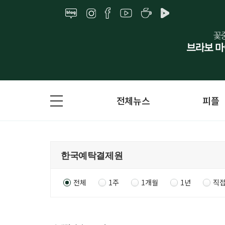
전체뉴스
피플
전체
1주
1개월
1년
직