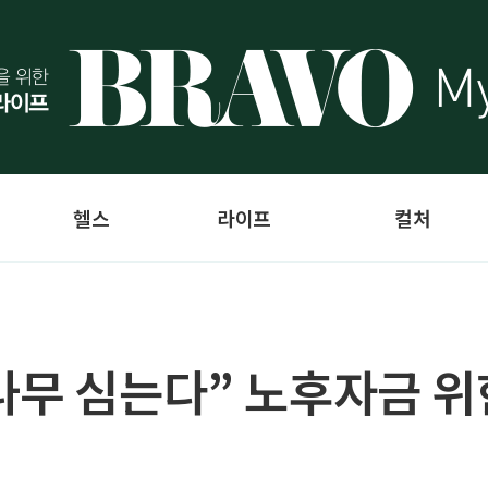
헬스
라이프
컬처
나무 심는다” 노후자금 위