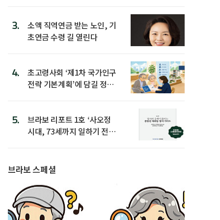
3.
소액 직역연금 받는 노인, 기
초연금 수령 길 열린다
4.
초고령사회 ‘제1차 국가인구
전략 기본계획’에 담길 정책
은
5.
브라보 리포트 1호 ‘사오정
시대, 73세까지 일하기 전략’
발간
브라보 스페셜