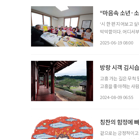
“마음속 소년·소
‘시 한 편 지어보고 
막막함이다. 어디서부
는 결코 멀리 있는 존
2025-06-19 08:00
‘80이 너머도/ 어무
방랑 시객 김시습
고흥 가는 길은 무척 
고흥을 좋아하는 사람
절반이다. 게다가 오
2024-08-09 06:55
어나 순한 삶을 꾸릴
칭찬의 함정에 
겉으로는 긍정적이고 좋