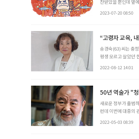
찬받았을 뿐인데 옆에
못되고 밴댕이 소갈딱지마냥 그릇이
2023-07-20 08:50
가지 상황에서 칭찬으
“고령자 교육, 
송경숙(63) 씨는 
평생 모르고 살았던 한
시 인성예절협회의 장
2022-08-12 14:01
로 발전시켰고, 한글
50년 역술가 "
새로운 정부가 출범하
런데 이번에 대중의 
선언하면서, 집무실을
2022-05-03 08:39
입으로 전해 내려온 ‘