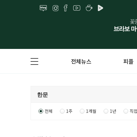
전체뉴스
피플
전체
1주
1개월
1년
직