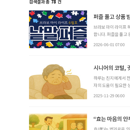
검색결과 총
78
건
퍼즐 풀고 상품 
브라보 마이 라이프 독자 이벤트 브라보 마이 라이프에서는 월
합니다. 퍼즐을 풀고 
는 보드게임 1종과 브
2026-06-01 07:00
과 참
시니어의 코털, 
하루는 친지에게서 전
자의 도움이 필요한 
었다고 했습니다. 열이 있냐고 묻자, 약 30분 전부터 체온이 오르더니 조금 전부터는 한기를
2025-11-29 06:00
느낀다는 대답이 돌아
“효는 마음의 안
효(孝)는 번거로운 의