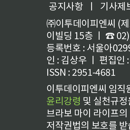
공지사항
ㅣ
기사제
㈜이투데이피엔씨 (제호
이빌딩 15층 ㅣ ☎ 02)
등록번호 : 서울아02992
인 : 김상우 ㅣ 편집인
ISSN : 2951-4681
이투데이피엔씨 임직원
윤리강령
및 실천규정을
브라보 마이 라이프의
저작권법의 보호를 받