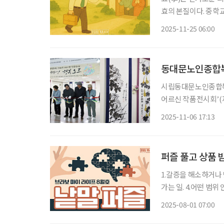
효의 본질이다. 중학교
친누나가 아닌 ‘엑스 
2025-11-25 06:00
음에 드는 남학생을 ‘
동대문노인종합복지
시립동대문노인종합복지
어르신 작품전시회’(
과 동아리의 반장 어
2025-11-06 17:13
85명의 어르신들이 
퍼즐 풀고 상품 
1.갈증을 해소하거나 맛을 즐길 수
가는 일. 4.어떤 범위 안에서 쓰이는 낱말을 모아서 일정한 순서로 배열하여 싣고 그 각각의 발
음, 의미, 어원, 용법 따위를 해설한 책. 5.더할 나위 
2025-08-01 07:00
채소를 간장이나 소