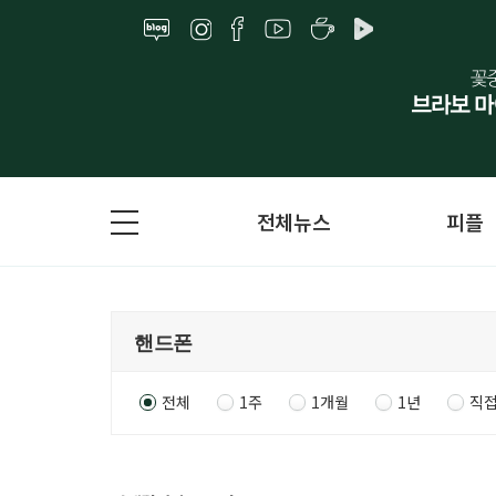
전체뉴스
피플
전체
1주
1개월
1년
직