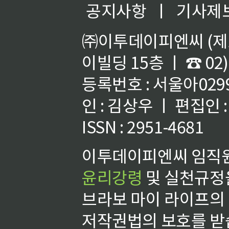
공지사항
ㅣ
기사제
㈜이투데이피엔씨 (제호
이빌딩 15층 ㅣ ☎ 02)
등록번호 : 서울아02992
인 : 김상우 ㅣ 편집인
ISSN : 2951-4681
이투데이피엔씨 임직원
윤리강령
및 실천규정을
브라보 마이 라이프의
저작권법의 보호를 받