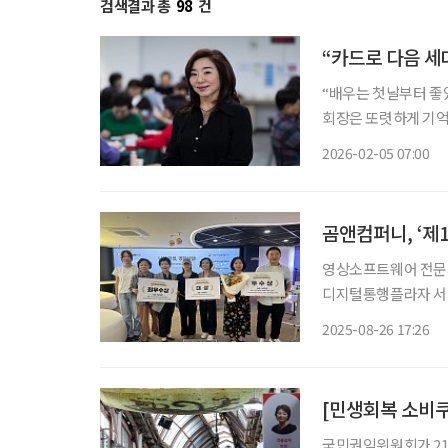
검색결과 총
98
건
“카드로 다음 세
“배우는 첫날부터 좋
회장은 또렷하게 기억
조, 그리고 결과 앞에서 누
2026-02-05 07:00
대표 재벌가 며느리’로
곰앤컴퍼니, ‘제
영상소프트웨어 전문기
디지털통행플라자 서남캠퍼스에 개최됐다. 이
로 자리 잡으면서 시
2025-08-26 17:26
[민생회복 소비쿠
국민권익위원회가 21일