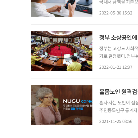
국내서 금액을 기준으
석됐다. 한국예탁결제
2022-05-30 15:32
정부 소상공인에 
정부는 고강도 사회적
기로 결정했다. 정부는
서 의결했다. 정부는 방역조치 연장에 따른 자영업 소상공인 피해를 두텁게 지원하고 방역을
2022-01-21 12:37
추가 보강하기 위한 ‘
홀몸노인 원격검
혼자 사는 노인이 점
주민등록인구 통계자료에
약 40.1%다. 이 중 7
2021-11-25 08:56
지했다. 이에 