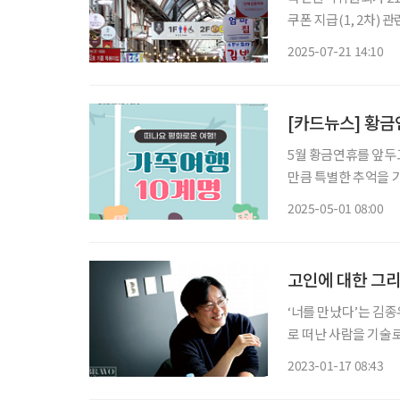
쿠폰 지급(1, 2차) 관련 이의신청 창구
경우 국민신문고에 이의
2025-07-21 14:10
로 인한 시스템 과부
[카드뉴스] 황금
5월 황금연휴를 앞두
만큼 특별한 추억을 
는 일도 적지 않다. 
2025-05-01 08:00
편한 감정으로 이어지
고인에 대한 그리
‘너를 만났다’는 김종
로 떠난 사람을 기술
상에 삶과 죽음에 대한
2023-01-17 08:43
인 시선과 과학기술의