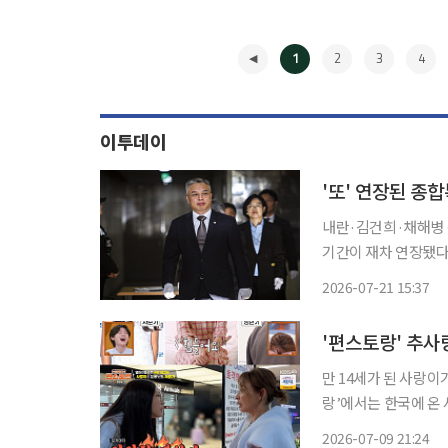
1
2
3
4
이투데이
'또' 연장된 종합
내란·김건희·채해병 
기간이 재차 연장됐다. 지난 
불어민주당 주도로 '
2026-07-21 15:37
◀
만 14세가 된 사랑이가 지독한 사춘기
랑’에서는 한국에 온 사랑이와
사춘기다. 추성훈은 갱
2026-07-09 21:24