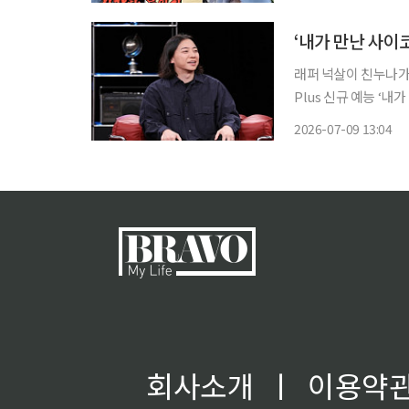
괜찮은데 내일은 안 괜
래퍼 넉살이 친누나가 겪은 ‘묻지마
Plus 신규 예능 ‘
변에 숨어 있는 반사회적 인격
2026-07-09 13:04
실제 제보 사건을 바탕
회사소개
ㅣ
이용약