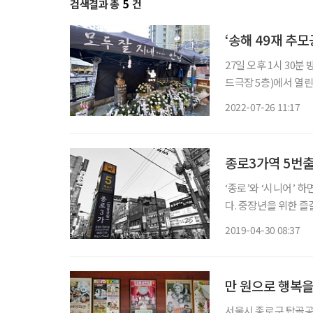
검색결과 총
5
건
‘송해 49재 추
27일 오후 1시 30
드극장 5층)에서 열린
배 문화예술인 12인이 한마음으
2022-07-26 11:17
각계각층의 추모가 이
종로3가역 5번
‘종로’와 ‘시니어’ 하면 여전히 
다. 중장년을 위한 즐
시작은 종로3가역 5번출구를 나서면서부터다.
2019-04-30 08:37
만 원으로 행복을
서울시 종로구 탑골공