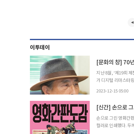
에 진행되고
이투데이
[문화의 창] 70
지난 8월, ‘제19회
가 디지털 리마스터링돼
가 고등학교 2학년 시
2023-12-15 05:00
위). 영화보다 먼저 주
[신간] 손으로 그
손으로 그린 영화간판 1000점 한 곳
컬러로 인쇄했다. 두께
그린 극장의 영화 간판 