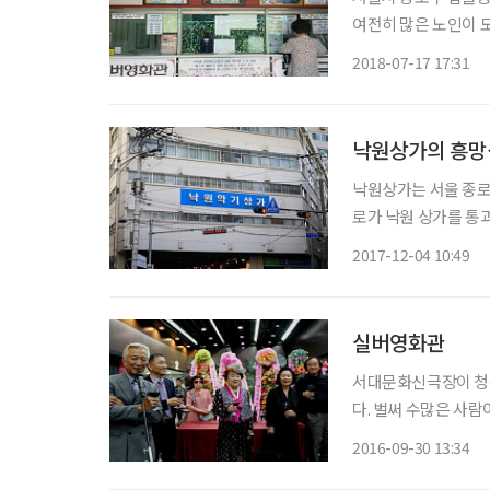
여전히 많은 노인이 모여들고 있는 곳이다. 이 종로 일대에 나오는 많은 시니어는 어떻게 시간
을 보낼까? 지인들에게
2018-07-17 17:31
있다. 먼저 이발을 
낙원상가의 흥망
낙원상가는 서울 종로 
로가 낙원 상가를 통
이다. 그런데 건물 
2017-12-04 10:49
동에서도 그래도 번듯
실버영화관
서대문화신극장이 청
다. 벌써 수많은 사람이 다녀갔다. 주중과 주말의 개념이 
는 실버영화관을 하루에 몇 차례 흘러간 국내외 유명영화를 상영하고 있었고, 노래와 댄스 등
2016-09-30 13:34
의 예전 리사이틀이