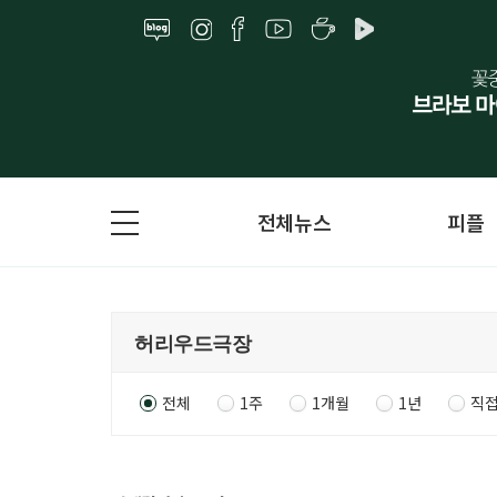
전체뉴스
피플
전체
1주
1개월
1년
직