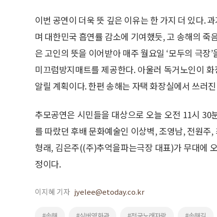
이번 공연이 더욱 뜻 깊은 이유는 한 가지 더 있다.
며 대한민국 흡연률 감소에 기여했듯, 고 송해의 죽
은 고인의 뜻을 이어받아 매주 월요일 ‘모두의 극장
미끄럼방지매트를 제공한다. 아울러 독거노인이 화
알릴 계획이다. 한편 송해는 자택 화장실에서 쓰러진 
추모공연은 시민들을 대상으로 오늘 오전 11시 30
를 따랐던 후배 문화예술인 이상벽, 조영남, 전원주, 최
형래, 김은주((주)추억을파는극장 대표)가 무대에 
정이다.
이지혜 기자
jyelee@etoday.co.kr
#송해
#실버영화관
#전국노래자랑
#송해길