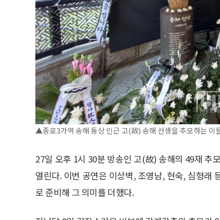
▲종로3가역 송해 동상 인근 고(故) 송해 선생을 추모하는 이
27일 오후 1시 30분 방송인 고(故) 송해의 49
열린다. 이번 공연은 이상벽, 조영남, 현숙, 심형래
로 준비해 그 의미를 더했다.