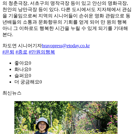
의 청춘극장, 서초구의 명작극장 등이 있고 안산의 명화극장,
천안의 낭만극장 등이 있다. 다른 도시에서도 지자체에서 관심
을 기울임으로써 지역의 시니어들이 손쉬운 영화 관람으로 동
년배들의 소통과 문화향유의 기회를 얻게 되어 만 원의 행복
아니 그 이하로도 행복한 시간을 누릴 수 있게 되기를 기대해
본다.
차도연 시니어기자
bravopress@etoday.co.kr
#은퇴
#종로
#만원의행복
좋아요
0
화나요
0
슬퍼요
0
더 궁금해요
0
최신뉴스