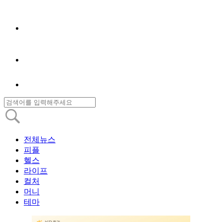
전체뉴스
피플
헬스
라이프
컬처
머니
테마