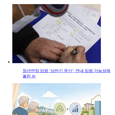
정년연장 입법 ‘상반기 무산’, 연내 입법 가능성에
쏠린 눈