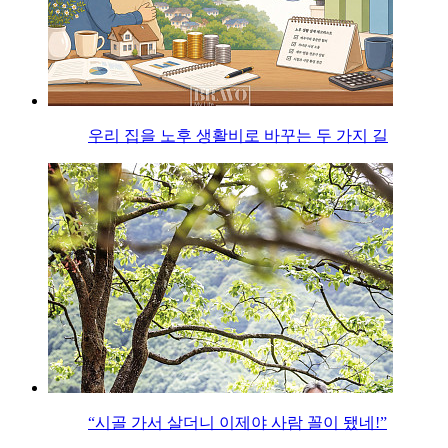
우리 집을 노후 생활비로 바꾸는 두 가지 길
“시골 가서 살더니 이제야 사람 꼴이 됐네!”