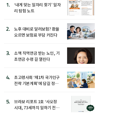
1.
‘내게 맞는 일자리 찾기’ 일자
리 탐험 노트
2.
노후 대비로 달러보험? 환율
오르면 보험료 부담 커진다
3.
소액 직역연금 받는 노인, 기
초연금 수령 길 열린다
4.
초고령사회 ‘제1차 국가인구
전략 기본계획’에 담길 정책
은
5.
브라보 리포트 1호 ‘사오정
시대, 73세까지 일하기 전략’