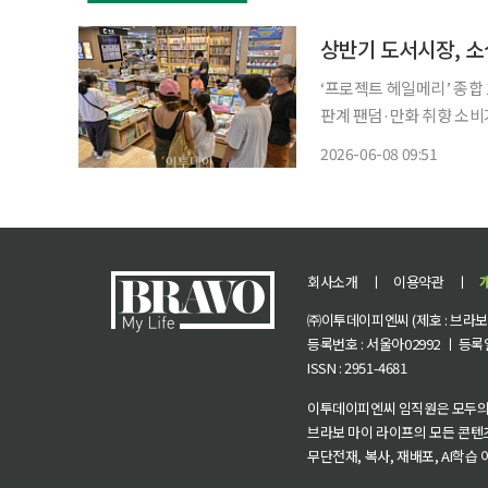
상반기 도서시장, 
‘프로젝트 헤일메리’ 종합 
판계 팬덤·만화 취향 소비가 주요 흐름으로 부상
강세가 두드러진 가운데,
2026-06-08 09:51
나타났다. 소설은 종합 베
회사소개
ㅣ
이용약관
ㅣ
㈜이투데이피엔씨 (제호 : 브라보 마
등록번호 : 서울아02992 ㅣ 등록일자
ISSN : 2951-4681
이투데이피엔씨 임직원은 모두의
브라보 마이 라이프의 모든 콘텐
무단전재, 복사, 재배포, AI학습