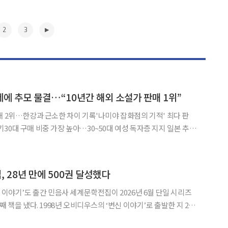
2
3
에 추모 물결…“10년간 해외 소설가 판매 1위”
매 2위…한강과 근소한 차이 기록'나미야 잡화점의 기적' 최다 판
대 구매 비중 가장 높아…30~50대 여성 독자층 지지 일본 추리
가시노 게이고의 별세 소식이 전해지면서 독자들의 추모가 이어지고
 분석 결과, 그는 지난 10년간 해외 소설가 가운데 가
▶
 28년 만에 500권 달성했다
학전집이 2026년 6월 단일 시리즈
째 책을 냈다. 1998년 오비디우스의 ‘변신 이야기’로 출발한 지 28
 이미륵의 ‘압록강은 흐른다’로 민음사는 전집의 역사를 돌아보는 ‘세