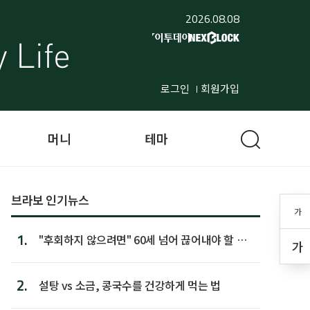
2026.08.08
로그인
회원가입
머니
테마
브라보 인기뉴스
가
1.
"후회하지 않으려면" 60세 넘어 끊어내야 할 사
가
람 1위
2.
설탕 vs 소금, 콩국수를 건강하게 먹는 법