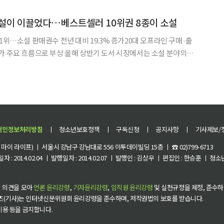
계문학전집 이야기’도 함께 선보였다. 15일 민음사에 따르면 세계
소설이 이끌었다…베스트셀러 10위권 8종이 소설
1위…소설 판매권수 전년 대비 19.3% 증가20대 오프라인 구매·출
 올해 상반기 도서 시장에서는 소설 분야의
 팬덤과 미디어 콘텐츠의 영향이 베스트셀러 흐름을 움직인 것으로
스트셀러 10위권에 8종을 올렸고, 만화 분야에서는 10
개인정보처리방침
ㅣ
청소년보호정책
ㅣ
구독신청
ㅣ
공지사항
ㅣ
기사제보/
이 라이프) ㅣ 서울시 강남구 강남대로 556 이투데이빌딩 15층 ㅣ ☎ 02)799-6713
 : 2014.02.04 ㅣ 발행일자 : 2014.02.07 ㅣ 발행인 : 김상우 ㅣ 편집인 : 한승훈 ㅣ
 의견을 모아
언론 윤리강령
,
기자윤리강령
,
임직원 윤리강령
및 실천규정을 제정, 준수하
츠(기사)는 인터넷신문위원회 윤리강령을 준수하며, 저작권법의 보호를 받습니다.
 이용 등을 금지합니다.