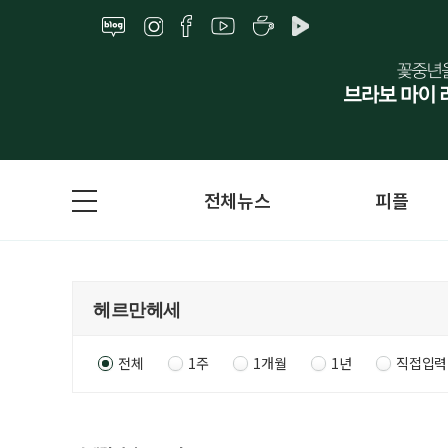
전체뉴스
피플
전체
1주
1개월
1년
직접입력