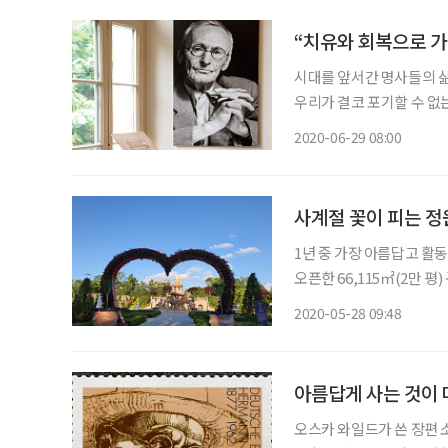
“치유와 회복으로 가
시대를 앞서간 명사들의 삶
우리가 결코 포기할 수 없
해본다. 이번 호에는 정원을 사랑한 
2020-06-29 08:00
시절이다. 연분홍 치마 한
사계절 꽃이 피는 정
1년 중 가장 아름답고 활
오픈한 66,115㎡(2만 
장소다. 사계절 다양한 꽃이
2020-05-28 09:48
환상적인 야경을 볼 수 있
아름답게 사는 것이 
오스카 와일드가 쓴 장편 