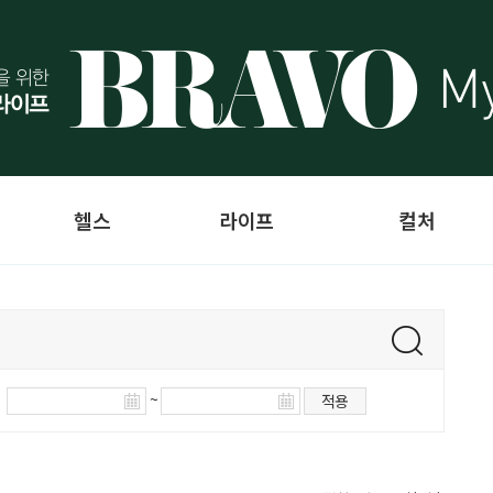
헬스
라이프
컬처
~
적용