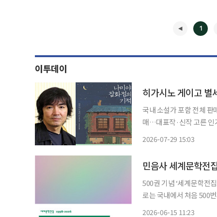
1
이투데이
히가시노 게이고 별세
국내 소설가 포함 전체 판
매…대표작·신작 고른 인기30
소설을 대표하는 작가 히
2026-07-29 15:03
있다. 교보문고 판매 데이터
◀
민음사 세계문학전집,
500권 기념 ‘세계문학전집 이야기’도 출간 민음사 세계문
로는 국내에서 처음 500번
년 만이다. 500번째 책은
2026-06-15 11:23