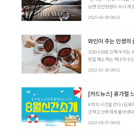
남엔 민간정원이 서너 개 
로운 수종들의 경연을 볼 
2025-05-09 08:32
원? 나무들과 마주 앉아 
와인이 주는 인생의
코로나19로 인해 우리는 
편을 해소하는 하나의 수단
문화가 확산되고 있는데, 
2022-01-20 09:51
지난해 와인 수입액이 전년 
[카드뉴스] 휴가철 
# 차의 시간을 걷다 (김세
긋하고 산뜻하게 풀어낸다.
헌과 회화로 소개한다. # 나이 따위, 잊고 살랍니다 (시모주 아키코 저·이터) 왕년에는 아나운
2020-08-07 08:00
서로