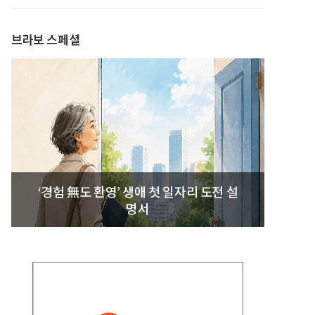
발간
브라보 스페셜
‘경험 無도 환영’ 생애 첫 일자리 도전 설
명서