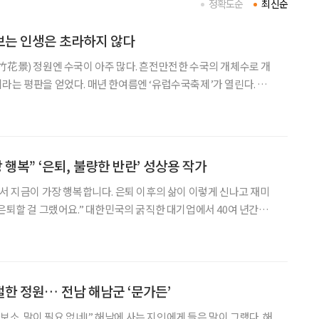
정확도순
최신순
보는 인생은 초라하지 않다
竹花景) 정원엔 수국이 아주 많다. 흔전만전한 수국의 개체수로 개
라는 평판을 얻었다. 매년 한여름엔 ‘유럽수국축제’가 열린다. 올해
 쇼’란 부제를 붙이고 제전을 펼쳐 성황을 이루었다. 하얀 꽃송이들
에 달한 꽃 군무로 정원이 통째 환했으리라. 이제 계
 행복” ‘은퇴, 불량한 반란’ 성상용 작가
에서 지금이 가장 행복합니다. 은퇴 이후의 삶이 이렇게 신나고 재미
 은퇴할 걸 그랬어요.” 대한민국의 굵직한 대기업에서 40여 년간
살아온 성상용 작가의 입에서 나온 뜻밖의 고백이다. 은퇴 후 더 활력
그가 지난 3월 ‘은퇴, 불량한 반란’이라는 도발적
한 정원… 전남 해남군 ‘문가든’
가보소. 말이 필요 없네!” 해남에 사는 지인에게 들은 말이 그랬다. 해