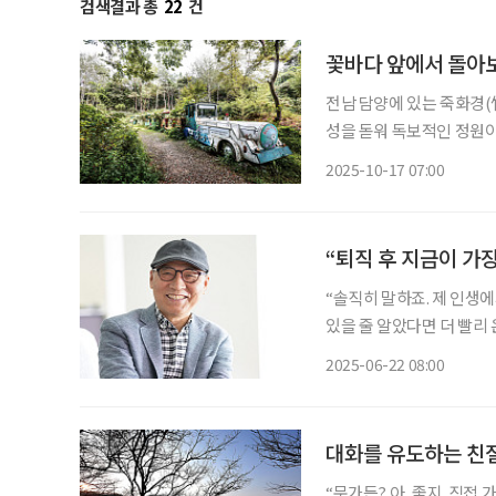
검색결과 총
22
건
꽃바다 앞에서 돌아
전남 담양에 있는 죽화경(
성을 돋워 독보적인 정원이
는 ‘여름 눈꽃정원 플라워
2025-10-17 07:00
소담스레 만개하면서 최고조
“퇴직 후 지금이 가장
“솔직히 말하죠. 제 인생
있을 줄 알았다면 더 빨리
CEO와 임원으로 바쁘게 
2025-06-22 08:00
넘치는 삶을 살아가고 있는 
대화를 유도하는 친절
“문가든? 아, 좋지. 직접 