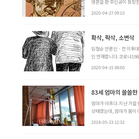
영혼을 판 주인공이 등장한다. “내가 언제나 젊고 이 그림이 대신 나이를 먹을 수 
을 위해서라면 세상에 내가
2020-04-27 09:10
야.” 도리언 그레이는 악
확삭, 팍삭, 소변삭
임철순 언론인ㆍ전 이투데이 주필 ※4월 1일(수)부터 ‘임철순의 즐거운
인 연재합니다. 코로나19
버무려 함께 나누는 칼럼입니다. 소설가 김훈은 봄만 되면 춘수(春叟), 봄 
2020-04-15 08:00
다. 올해에도 어느 잡지 
83세 엄마의 쓸쓸한
엄마가 아프다. 지난 가을
상태였는데, 엄마가 몸이 
생각하고 엄마의 등을 떠밀었다. 장거리 여행에서 돌아온 엄마의 건강은 
2018-05-23 12:32
눈이 보이지 않는다는 엄마