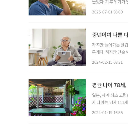
들었다. 기후 위기가
불쾌감 이상의 생존 
2025-07-01 08:00
중년이여 나쁜 다
자꾸만 늘어가는 달갑
무게다. 하지만 단순히
만 환자를 치료해온 
2024-02-15 08:31
평균 나이 78세
일본, 세계 최초 고령
자 나이는 남자 111세
65세 정년 이후 어
2024-01-19 16:55
를 나눴다. 