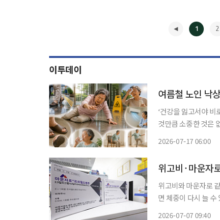
1
2
이투데이
여름철 노인 낙상
‘건강을 잃고서야 비
것만큼 소중한 것은 
쏙)’을 통해 일상생활에
2026-07-17 06:00
빙판길에서 주로 발생
◀
위고비·마운자로,
위고비와 마운자로 같은
면 체중이 다시 늘 
나 의지만으로는 감량과
2026-07-07 09:40