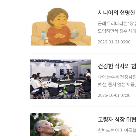
시니어의 현명한
근래 우리나라는 ‘장
도입하면서 장수 시대가
보면 의료복지제도 보
2026-01-21 06:00
건강한 식사의 힘
나이 들수록 건강검진
뱃살, 줄지 않는 체중
막막하다면 해답은 ‘식
2025-10-01 07:00
고령자 심장 위협
한반도는 이미 여름철