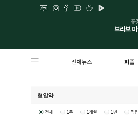
전체뉴스
피플
전체
1주
1개월
1년
직