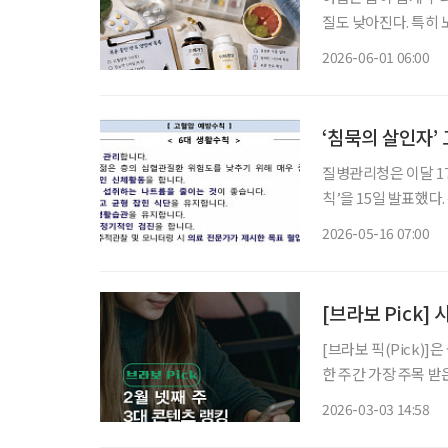
질도 낮아진다. 특히
복용하는 약은 여름이라
2026-06-01 06:00
와 만나 예상보다 강
‘침묵의 살인자’
질병관리청은 이달 17
칙’을 15일 발표했
고령층의 꾸준한 관리가 중요하다. 질병관리청에 따르면 
2026-05-16 07:00
이상이거나 이완기 혈
[브라보 Pick]
[브라보 픽(Pick)
한 주간 가장 주목 
라이프는 시시각각 변
2026-03-03 14:58
니다. 2월 넷째 