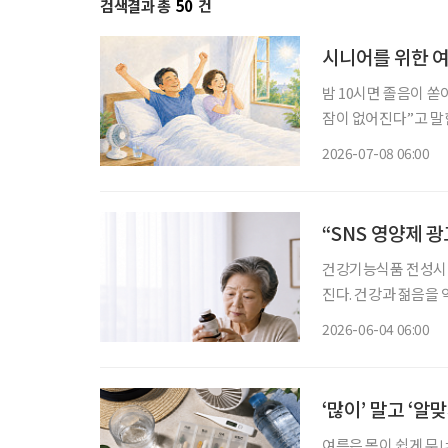
검색결과 총
50
건
시니어를 위한 여
밤 10시면 졸음이 쏟
잠이 없어진다”고 말한다. 정말 그럴까. 대한수면
태’에 따르면 한국인의
2026-07-08 06:00
로 나타났다. 숙면을 
“SNS 영양제 
건강기능식품 전성시대
진다. 건강과 젊음을
가 많아진 지금, 자신에
2026-06-04 06:00
민국은 장수 시대와 
‘많이’ 말고 ‘알
여름은 몸이 쉽게 무