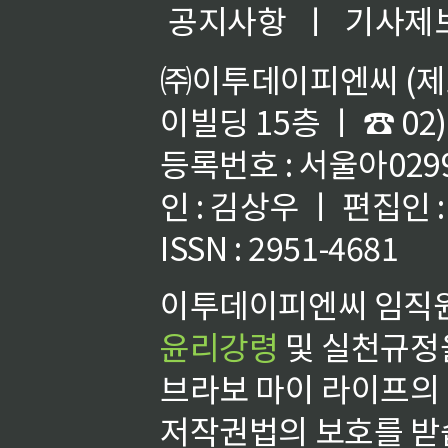
공지사항
ㅣ
기사제
㈜이투데이피엔씨 (제호
이빌딩 15층 ㅣ ☎ 02)
등록번호 : 서울아02992
인 : 김상우 ㅣ 편집인
ISSN : 2951-4681
이투데이피엔씨 임직원
윤리강령
및 실천규정을
브라보 마이 라이프의
저작권법의 보호를 받