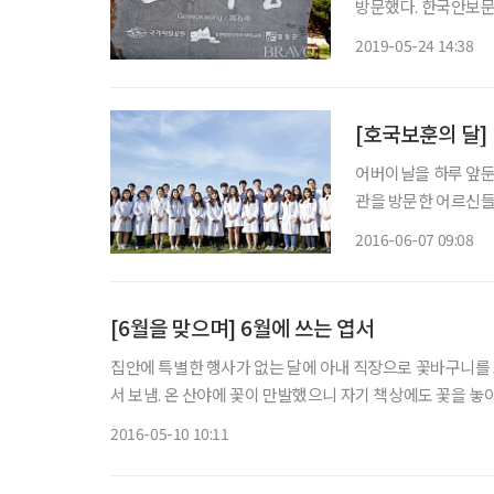
방문했다. 한국안보문
프로그램의 하나. 철원에 도착해 평화전망대로 이동하기에 앞서 국민관광지로 지정된 고석정
2019-05-24 14:38
(孤石亭)에 들렀다. 
어버이날을 하루 앞둔
관을 방문한 어르신들
얼굴을 한 그들의 가
2016-06-07 09:08
찾는다는 이들은 국가
[6월을 맞으며] 6월에 쓰는 엽서
집안에 특별한 행사가 없는 달에 아내 직장으로 꽃바구니를 보
서 보냄. 온 산야에 꽃이 만발했으니 자기 책상에도 꽃을 놓
직장 여성 동료들이 동봉
2016-05-10 10:11