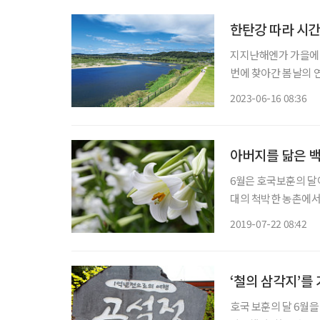
한탄강 따라 시
지지난해엔가 가을에 갔던 연천은햇살이 바삭하고 고요했던 산하가 기억 속에 남아 있다. 
번에 찾아간 봄날의 
깃을 여몄다. 더구나
2023-06-16 08:36
아버지를 닮은 백
6월은 호국보훈의 달이
대의 척박한 농촌에서
가정을 꾸려 열심히 
2019-07-22 08:42
‘철의 삼각지’를
호국 보훈의 달 6월