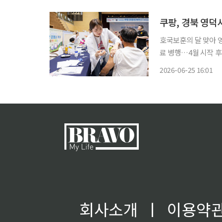
운영하는 코리아세븐은
호국보훈의 달 맞아 
료 병행…4월 시작 후 세 번째 상생 행보 유통업
한 보훈의 고장을 찾아 지역 주민
2026-06-25 16:01
와 의료진은 전일 호
회사소개
ㅣ
이용약