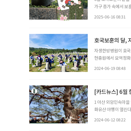
가구 증가 속에서 보
가보훈부는 관련 지원책을 어떻게 계획하
2025-06-16 08:31
나라지표) 국가유공자
호국보훈의 달,
자생한방병원이 호국보
현충원에서 묘역정화 
재단 신민식 사회공헌
2024-06-19 08:48
울시 동작구 국립서울
으
[카드뉴스] 6월
1 아산 외암민속마을 
화유산 야행이 열린다. 조
해협 죽방렴 ★경남 
2024-06-12 08:22
기를 잡는 우리나라 