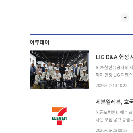
이투데이
LIG D&A 헌
6·25참전유공자회 서
까지 연장 LIG 디펜스&에어로스페이스가 창립 50주년을 맞아 마련한 한국전 참전용사 헌정
사진전에 사진 속 주인공인 참전용사들이
2026-07-10 10:25
2층 기획전시실에서 진
세븐일레븐, 호
해군모병센터에 식료품 
사관 모집 공고 송출나라
븐일레븐이 호국보훈의 달
2026-06-26 09:18