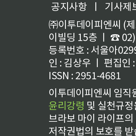
공지사항
ㅣ
기사제
㈜이투데이피엔씨 (제호
이빌딩 15층 ㅣ ☎ 02)
등록번호 : 서울아02992
인 : 김상우 ㅣ 편집인
ISSN : 2951-4681
이투데이피엔씨 임직원
윤리강령
및 실천규정을
브라보 마이 라이프의
저작권법의 보호를 받