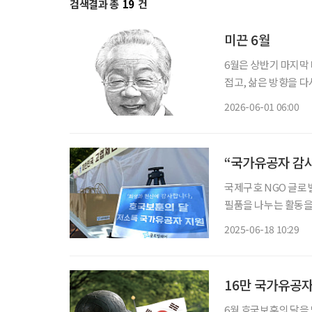
검색결과 총
19
건
미끈 6월
6월은 상반기 마지막 
접고, 삶은 방향을 다시 묻는다. 
다. 해야 할 일이 많
2026-06-01 06:00
이 한철”이라 했다. 
“국가유공자 감
국제구호 NGO 글로
필품을 나누는 활동을 진행했다고 18일
와의 협업으로 이뤄졌으며, 
2025-06-18 10:29
품 브랜드 ㈜아이더블
16만 국가유공자
6월 호국보훈의 달을