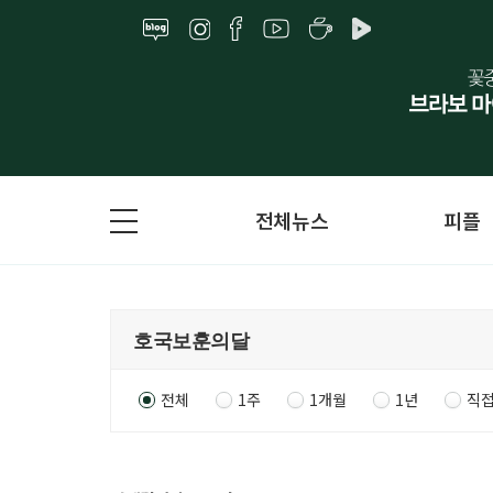
전체뉴스
피플
전체
1주
1개월
1년
직