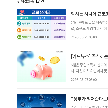
검색결과 총
17
건
일하는 시니어 근로장
은퇴 후에도 일을 계속하는
로, 소규모 자영업까지 형
금은 일을 하고 있지만 소
2026-05-29 06:00
아니라 소득과 재산이다. 
[카드뉴스] 주식하는
5월은 종합소득세 신고의 
나, 자칫 미처 확인하지 
주의가 요구된다. 특히 국내 상장 해외 ETF나 펀드 등에 투자했거나 이자·배당소득이 있는
2026-05-27 06:00
시니어 투자자라면 올해 
"정부가 밀어준다는데
주식은 너무 오른 것 같은데