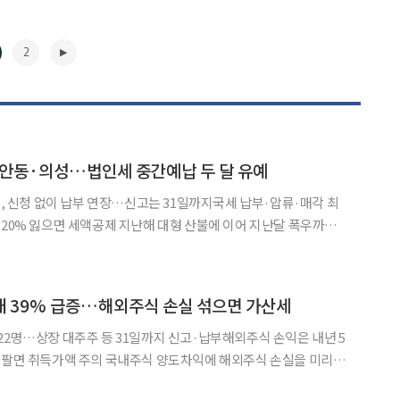
2
 안동·의성…법인세 중간예납 두 달 유예
인, 신청 없이 납부 연장…신고는 31일까지국세 납부·압류·매각 최
제 지난해 대형 산불에 이어 지난달 폭우까지
 면의 법인들이 이달 말 내야 하는 법인세 중간예납세액을 두 달 뒤에
청 없이 납부기한이 11월 2일까지 연장된다. 농·
▶
내 39% 급증…해외주식 손실 섞으면 가산세
22명…상장 대주주 등 31일까지 신고·납부해외주식 손익은 내년 5
주식 양도차익에 해외주식 손실을 미리 반
덜 낸 세금과 함께 가산세까지 물 수 있다. 해외주식 손익은 8월 예