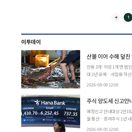
1
이투데이
산불 이어 수해 덮친
안동 3개·의성 1개 면 법
대 2년 유예…사업용 자산 20% 잃으면 세액공
덮친 경북 안동·의성 4개
2026-08-09 12:00
낼 수 있게 됐다. 별도 신
◀
주식 양도세 신고안
예정신고 안내대상 2만18
월 통산…증여주식 1년 내 팔면 취득가액 주의 국내
영해 세금을 줄여 신고하면 
2026-08-05 12:00