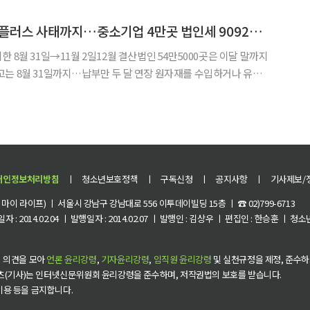
확정신고 때 통산해야 하기 때문이다. 올해 상반기 주식
고환율·고유가에 홈플러스 사태까지…중소기업 4만곳 법인세 9092억 미룬다
 8월 31일→11월 2일12월 결산법인 54만5000곳은 이달 말까지
31일까지…납부만 두 달 연장 원자재를 수입하거나 유류
홈플러스 관련 피해기업 등 4만여곳이 법인세 중간예납세액 9092억
미룰 수 있게 된다. 올해 중간예납 대상인 12월 결
개인정보처리방침
ㅣ
청소년보호정책
ㅣ
구독신청
ㅣ
공지사항
ㅣ
기사제보/
이 라이프) ㅣ 서울시 강남구 강남대로 556 이투데이빌딩 15층 ㅣ ☎ 02)799-6713
 : 2014.02.04 ㅣ 발행일자 : 2014.02.07 ㅣ 발행인 : 김상우 ㅣ 편집인 : 한승훈 ㅣ
 의견을 모아
언론 윤리강령
,
기자윤리강령
,
임직원 윤리강령
및 실천규정을 제정, 준수하
츠(기사)는 인터넷신문위원회 윤리강령을 준수하며, 저작권법의 보호를 받습니다.
 이용 등을 금지합니다.