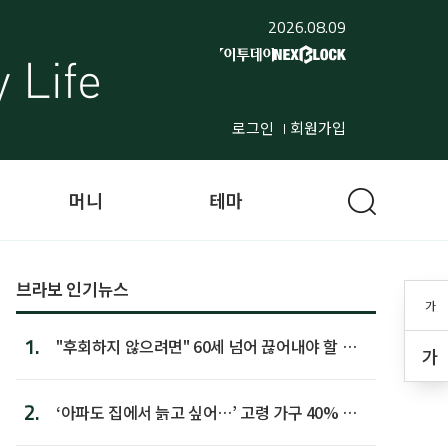
2026.08.09
로그인
회원가입
머니
테마
브라보 인기뉴스
가
1.
"후회하지 않으려면" 60세 넘어 끊어내야 할 사
가
람 1위
2.
‘아파도 집에서 늙고 싶어…’ 고령 가구 40% 노
후 주택이라 어...