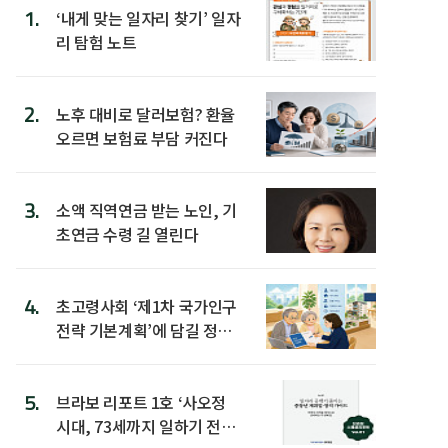
1.
‘내게 맞는 일자리 찾기’ 일자
리 탐험 노트
2.
노후 대비로 달러보험? 환율
오르면 보험료 부담 커진다
3.
소액 직역연금 받는 노인, 기
초연금 수령 길 열린다
4.
초고령사회 ‘제1차 국가인구
전략 기본계획’에 담길 정책
은
5.
브라보 리포트 1호 ‘사오정
시대, 73세까지 일하기 전략’