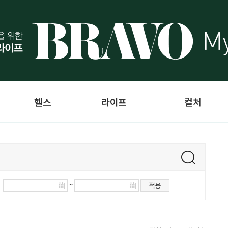
헬스
라이프
컬처
~
적용