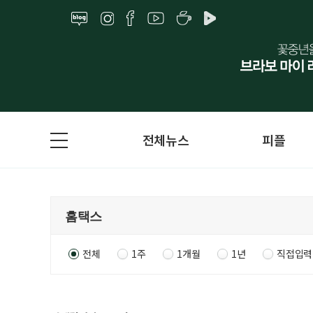
전체뉴스
피플
전체
1주
1개월
1년
직접입력