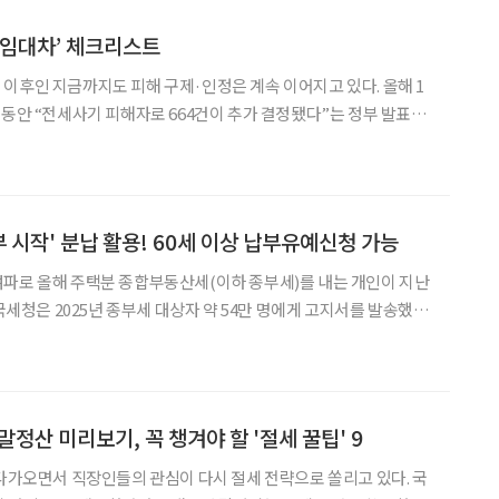
 임대차’ 체크리스트
이후인 지금까지도 피해 구제·인정은 계속 이어지고 있다. 올해 1
한 달 동안 “전세사기 피해자로 664건이 추가 결정됐다”는 정부 발표가
증금은 ‘투자금’이 아니라 ‘노후 생활비의 뿌리’인 경우가 많다. 안
 만기 때 ‘딱 필요한 것’을 놓치지 않는 습
부 시작' 분납 활용! 60세 이상 납부유예신청 가능
여파로 올해 주택분 종합부동산세(이하 종부세)를 내는 개인이 지난
 국세청은 2025년 종부세 대상자 약 54만 명에게 고지서를 발송했다.
15일까지다. 한편, 공시가격 12억 원(시가 약 17
 1주택 보유자는 종부세 과세대상이 아니다
연말정산 미리보기, 꼭 챙겨야 할 '절세 꿀팁' 9
 다가오면서 직장인들의 관심이 다시 절세 전략으로 쏠리고 있다. 국