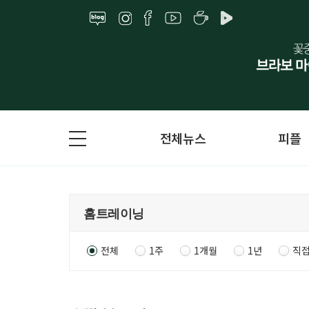
전체뉴스
피플
전체
1주
1개월
1년
직