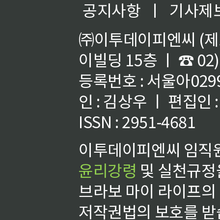
공지사항
ㅣ
기사제
㈜이투데이피엔씨 (제호
이빌딩 15층 ㅣ ☎ 02)
등록번호 : 서울아02992
인 : 김상우 ㅣ 편집인
ISSN : 2951-4681
이투데이피엔씨 임직원
윤리강령
및 실천규정을
브라보 마이 라이프의
저작권법의 보호를 받