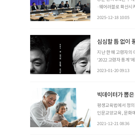
·웨어러블로 확산시켜야 초고령사회에서 ‘인공’지능의 역할로 ‘인간’다움 지
돌봄의 핵심인 ‘주거지에서
2025-12-18 10:05
반 건강·돌봄 생태계
심심할 틈 없이 
지난 한 해 고령자의 
‘2022 고령자 통계
5.6%p 감소했다. 동영상을 주로 시청하던 이들이 비대면 시대를 맞아 양질의 동영상 콘텐츠
2023-01-20 09:13
가 많아지면서 이에 
빅데이터가 뽑은
평생교육법에서 정의하
인문교양교육, 문화예
함하는 개념이다. 범위
2021-12-21 08:36
있다. 너무 많은 과정