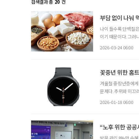
검색결과 총
20
건
부담 없이 나눠 
나이 들수록 단백질은
이기 때문이다. 그러
한 끼를 온전히 먹는
2026-03-24 06:00
꽃중년 위한 홈트
겨울철 중장년층에게 
문제다. 추위와 미끄
건강에 악영향을 줄 
2026-01-18 06:00
“노후 위한 공공
방문 관리 8%만 수혜,