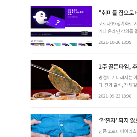
"취미를 집으로 배
코로나19 장기화로 
거나 온라인 강의를 활용해
코로나19 전후 시기인
2021-10-26 13:09
한 결과, 전체 이용자의
2주 골든타임, 추
명절이 기다려지는 이유
다. 전과 갈비, 잡채
고칼로리 명절 음식에
2021-09-23 18:08
면 ‘급찐살’(급하게 
‘확찐자’ 되지 
신종 코로나바이러스 