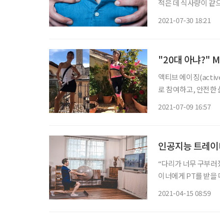
적은 데 식사량이 같으
와 일맥상통한다. 특히 늘어난 뱃살을 보며 한숨 쉬는 중장년이 적지 않다. 중장년이 되면 호르
2021-07-30 18:21
몬 변화로 뱃살이 쉽게
"20대 아냐?"
액티브 에이징(activ
로 참여하고, 안전한
구(WHO)에서도 채택한 만큼 
2021-07-09 16:57
증(코로나19) 확산 
인공지능 트레이
“다리가 너무 구부러
이너에게 PT를 받을
이 제대로 됐는지 평
2021-04-15 08:59
홈트’(홈트레이닝)가