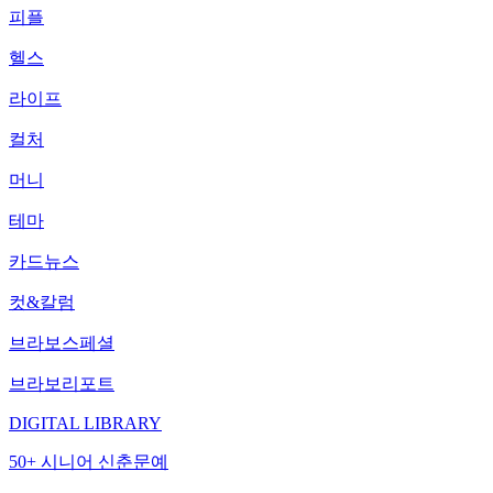
피플
헬스
라이프
컬처
머니
테마
카드뉴스
컷&칼럼
브라보스페셜
브라보리포트
DIGITAL LIBRARY
50+ 시니어 신춘문예