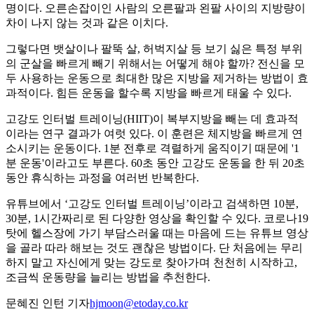
명이다. 오른손잡이인 사람의 오른팔과 왼팔 사이의 지방량이
차이 나지 않는 것과 같은 이치다.
그렇다면 뱃살이나 팔뚝 살, 허벅지살 등 보기 싫은 특정 부위
의 군살을 빠르게 빼기 위해서는 어떻게 해야 할까? 전신을 모
두 사용하는 운동으로 최대한 많은 지방을 제거하는 방법이 효
과적이다. 힘든 운동을 할수록 지방을 빠르게 태울 수 있다.
고강도 인터벌 트레이닝(HIIT)이 복부지방을 빼는 데 효과적
이라는 연구 결과가 여럿 있다. 이 훈련은 체지방을 빠르게 연
소시키는 운동이다. 1분 전후로 격렬하게 움직이기 때문에 '1
분 운동'이라고도 부른다. 60초 동안 고강도 운동을 한 뒤 20초
동안 휴식하는 과정을 여러번 반복한다.
유튜브에서 ‘고강도 인터벌 트레이닝’이라고 검색하면 10분,
30분, 1시간짜리로 된 다양한 영상을 확인할 수 있다. 코로나19
탓에 헬스장에 가기 부담스러울 때는 마음에 드는 유튜브 영상
을 골라 따라 해보는 것도 괜찮은 방법이다. 단 처음에는 무리
하지 말고 자신에게 맞는 강도로 찾아가며 천천히 시작하고,
조금씩 운동량을 늘리는 방법을 추천한다.
문혜진 인턴 기자
hjmoon@etoday.co.kr