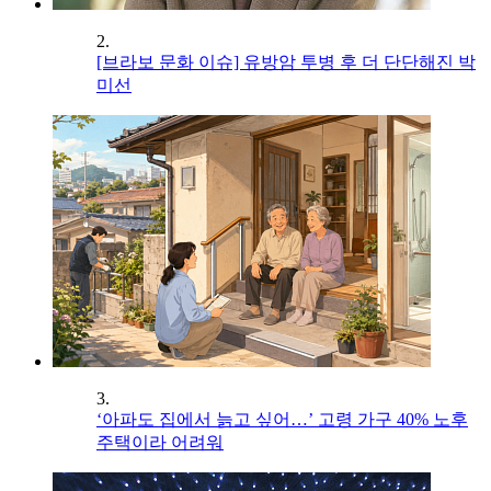
2.
[브라보 문화 이슈] 유방암 투병 후 더 단단해진 박
미선
3.
‘아파도 집에서 늙고 싶어…’ 고령 가구 40% 노후
주택이라 어려워