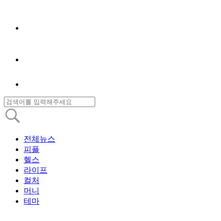
전체뉴스
피플
헬스
라이프
컬처
머니
테마