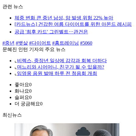
관련 뉴스
체중 변화 큰 중년 남성, 암 발생 위험 22% 높아
[카드뉴스] 건강한 여름 다이어트를 위한 아몬드 레시피
공급 '최후 카드' 그린벨트⋯관건은
#중년
#뱃살
#다이어트
#홈트레이닝
#5060
문혜진 인턴 기자의 주요 뉴스
⌞
비렉스, 중장년 일상에 감각과 회복 더하다
⌞
며느리와 시어머니, 친구가 될 수 있을까?
⌞
임영웅 음원 발매 하루 전 청음회 개최
좋아요
0
화나요
0
슬퍼요
0
더 궁금해요
0
최신뉴스