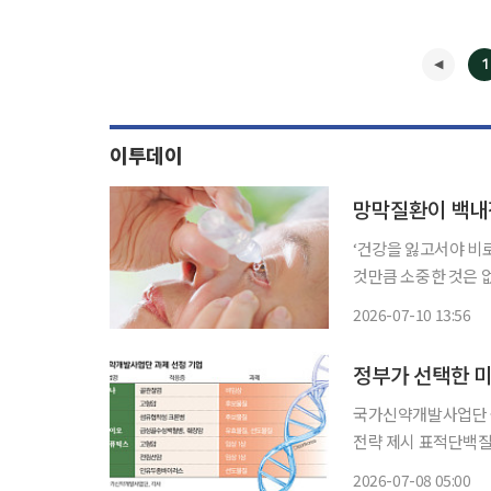
1
이투데이
망막질환이 백내장
‘건강을 잃고서야 비
것만큼 소중한 것은 
쏙)’을 통해 일상생활에
2026-07-10 13:56
변성, 당뇨망막병증은
정부가 선택한 미
국가신약개발사업단 올
전략 제시 표적단백질분해‧방
변화에 맞춰 국내 바
2026-07-08 05:00