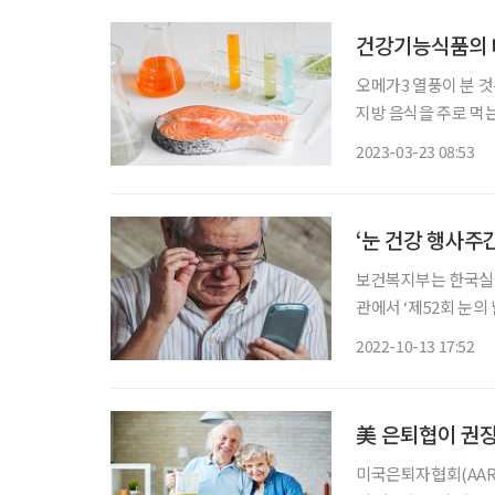
건강기능식품의 대
오메가3 열풍이 분 
지방 음식을 주로 먹
지면서부터다. 이후 
2023-03-23 08:53
쉬운 중장년에게 특히 
‘눈 건강 행사주간
보건복지부는 한국실명
관에서 ‘제52회 눈의 
안 충청남도 태안, 인천시 눈 건강검진, 교육과 홍보에 나선다. ‘눈의 날
2022-10-13 17:52
(WHO)가 전 세계에
美 은퇴협이 권장
미국은퇴자협회(AARP