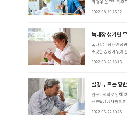
의 경우 살코기 위주
절 및 심장병, 당뇨병
2022-08-10 15:32
녹내장 생기면 무
녹내장은 당뇨병 성망
뚜렷한 증상이 없어 
증상을 보이기 때문이다. 녹내장은 시신경이 눌리거나 혈액 공급 장애가 생겨 
2022-03-28 13:15
이상이 생기는 병이다
실명 부르는 황반
인구고령화로 인해 
균 8% 성장세를 이어갈 것으로 전망된다. 시
은 2022년 115억 90
2022-03-22 10:43