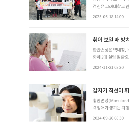
검진은 고려대학교 
업’의 일환이다. 지난 5일, 대웅제약은 고려대학교 안산병원과 함께 경기도 안산시 탄도항에
2025-06-18 14:00
서 배로 1시간 30분가
휘어 보일 때 방
황반변성은 백내장, 
함께 3대 실명 질환
이를 수 있다는 말이
2024-11-21 08:20
며, 노폐물이 쌓여 
갑자기 직선이 휘
황반변성(Macular 
력장애가 생기는 퇴행
로 꼽히는데, 별다른
2024-09-26 08:30
다. 황반은 빛을 받