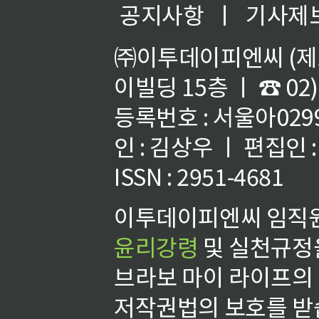
공지사항
ㅣ
기사제
㈜이투데이피엔씨 (제호
이빌딩 15층 ㅣ ☎ 02)
등록번호 : 서울아02992
인 : 김상우 ㅣ 편집인
ISSN : 2951-4681
이투데이피엔씨 임직원
윤리강령
및 실천규정을
브라보 마이 라이프의
저작권법의 보호를 받