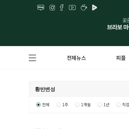
전체뉴스
피플
전체
1주
1개월
1년
직