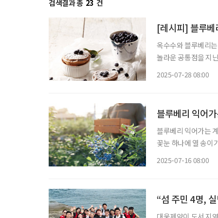
검색결과 총
23
건
[레시피] 블루
옥수수와 블루베리는 
놀라운 공통점을 지닌 
시피를 소개한다. 구름 같은 폭신함, 블루베리수플레 블루베리에 풍부한 안토시아닌 성분은
2025-07-28 08:00
망막의 로돕신 재합성
블루베리 익어가
블루베리 익어가는 계
꽃눈 하나에 열 송이가
게 몰래 숨어서 맺는 
2025-07-16 08:00
부끄러움이 고개를 든
“섬 주민 4명,
대웅제약이 도서 지역