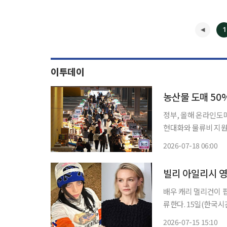
1
이투데이
농산물 도매 50
정부, 올해 온라인도매
현대화와 물류비 지원거
2030년까지 농산물
2026-07-18 06:00
가운데 올해 온라인도
빌리 아일리시 영
배우 캐리 멀리건이 팝스
류한다. 15일(한국시간) 미국 연예매체 버라이어티 등 외신을 종합하면 멀리건은 실비아 플
라스의 동명 소설을 
2026-07-15 15:10