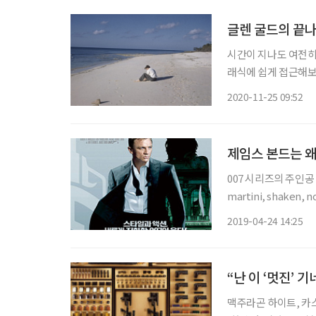
글렌 굴드의 끝나
시간이 지나도 여전히
래식에 쉽게 접근해보자. 아래
을 넘어 뜨거운 날씨
2020-11-25 09:52
손끝에 닿는 것처럼 
제임스 본드는 왜
007 시리즈의 주인공
martini, shaken
라고도 불리는 마티니(Martini)다. 007 카지노 로얄(Casin
2019-04-24 14:25
감독 마틴 캠벨 출연 
“난 이 ‘멋진’
맥주라곤 하이트, 카스