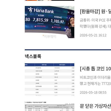
인 역을 맡는다. 제
[환율마감] 원·달
금통위·미국 PCE 주목..이달말
락했다(원화 강세). 
에 떨어졌던 환율은 
2026-05-21 16:12
에서 달러화가 강세를
넥스블록
비트코인과 이더리움은 1
했고 현재가는 77723.03달러, 2170.3
651.15달러에 거래되고 있다. 최
2026-05-18 08:55
를 기록하며 1.40달
문 닫은 가상자산