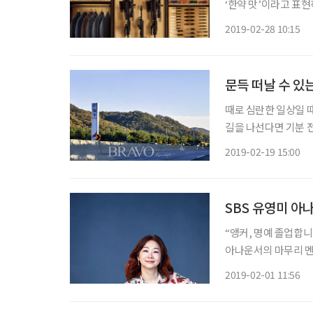
‘한약 맛’이라고 표현
흑맥주의 매력은 입안
2019-02-28 10:15
모르게 기네스(Guin
문득 떠날 수 있는
때로 심란한 일상일 때
길을 나선다면 기분 전
도시가 아니어서 발길
2019-02-19 15:00
SBS 유영미 아
“앵커, 명예 졸업합니
아나운서의 마무리 멘
여성 앵커로서 최장기
2019-02-01 11:56
운 시절에 뉴스 인생을