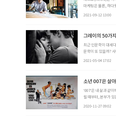
마케팅은 물론, 하다
을 현시대에 불러들여 감성적 만족을 구가하는 이 흥미로운 사조는 자동차 분야에도 당도했
2021-09-12 13:00
다. 올드카 또는 
그레이의 50가
최근 인문학이 대세다
문학이 또 있을까? 사
야기는 다 성에 있다.
2021-05-04 17:02
지 놀랍기까지 하다. 
소년 007은 살
​‘007‘은 내 삶과 
릴 때부터, 본부가 있
들을 돌아다니는 007
2020-11-27 09:02
으로 택했다. 그런데 