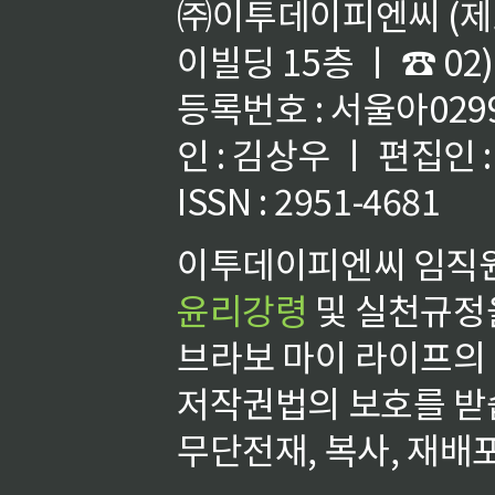
㈜이투데이피엔씨 (제호
이빌딩 15층 ㅣ ☎ 02)
등록번호 : 서울아02992
인 : 김상우 ㅣ 편집인
ISSN : 2951-4681
이투데이피엔씨 임직원
윤리강령
및 실천규정을
브라보 마이 라이프의
저작권법의 보호를 받
무단전재, 복사, 재배포