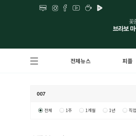
전체뉴스
피플
전체
1주
1개월
1년
직