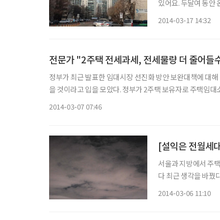
있어요. 두달여 동안 온탕과 냉탕을
온기가 돌던 수도권 부동산시장이 다
2014-03-17 14:32
책으로 회복 조짐을 
전문가 "2주택 전세과세, 전세물량 더 줄어들
정부가 최근 발표한 임대시장 선진화 방안 보완대책에 대
을 것이라고 입을 모았다. 정부가 2주택 보유자로 주택임대
필요경비율을 45%에서 60%로 높여 세 부담을 줄여주기로
2014-03-07 07:46
[설익은 전월세
서울과 지방에서 주택
다 최근 생각을 바꿨다
난달 26일 정부가 발
2014-03-06 11:10