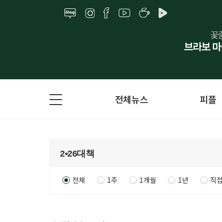
전체뉴스
피플
전체
1주
1개월
1년
직