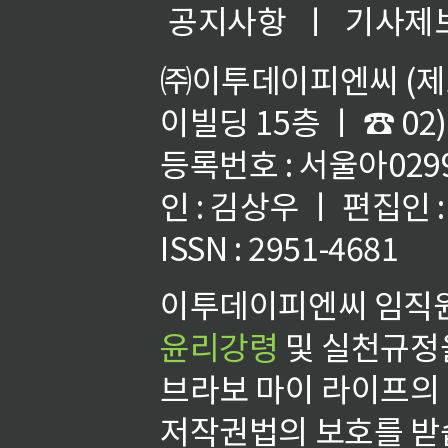
공지사항
ㅣ
기사제
㈜이투데이피엔씨 (제호
이빌딩 15층 ㅣ ☎ 02)
등록번호 : 서울아02992
인 : 김상우 ㅣ 편집인
ISSN : 2951-4681
이투데이피엔씨 임직원
윤리강령
및 실천규정을
브라보 마이 라이프의
저작권법의 보호를 받