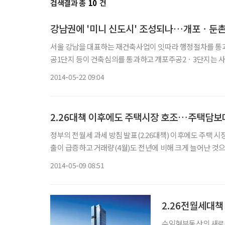
검색결과 총
10
건
강남권에 '미니 신도시' 조성되나…개포ㆍ둔
서울 강남을 대표하는 재건축사업이 잇따라 행정절차를 통과해 업계의 관심이 집중되
공1단지 등이 건축심의를 통과하고 개포주공2ㆍ3단지는 사
2014-05-22 09:04
2.26대책 이후에도 주택시장 호조…주택담
정부의 전월세 과세 방침 발표(2.26대책) 이후에도 주택 
출이 급증하고 거래량(4월)도 전년에 비해 크게 늘어난 것으로 조사됐다. 9일 한국은행 ‘4월중 금융시장 동향
월 말 국내은행의 가계대출(모기지론 양도 포함)은 525조1
2014-05-09 08:51
2.26전월세대
수익형부동산의 새로