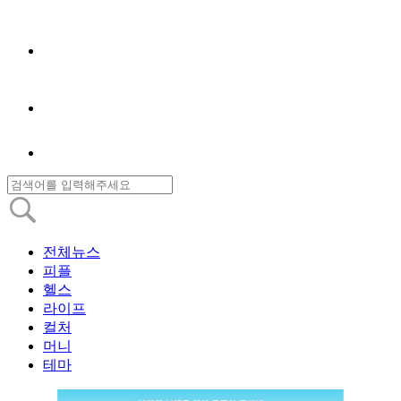
전체뉴스
피플
헬스
라이프
컬처
머니
테마