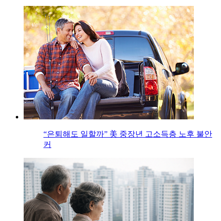
“은퇴해도 일할까” 美 중장년 고소득층 노후 불안
커