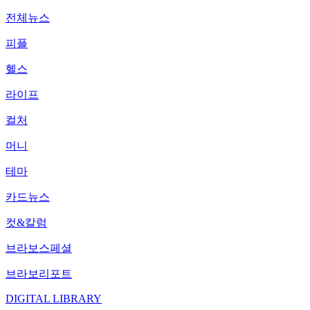
전체뉴스
피플
헬스
라이프
컬처
머니
테마
카드뉴스
컷&칼럼
브라보스페셜
브라보리포트
DIGITAL LIBRARY