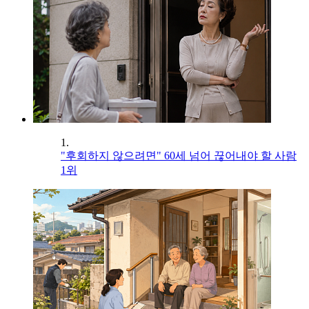
1.
"후회하지 않으려면" 60세 넘어 끊어내야 할 사람
1위