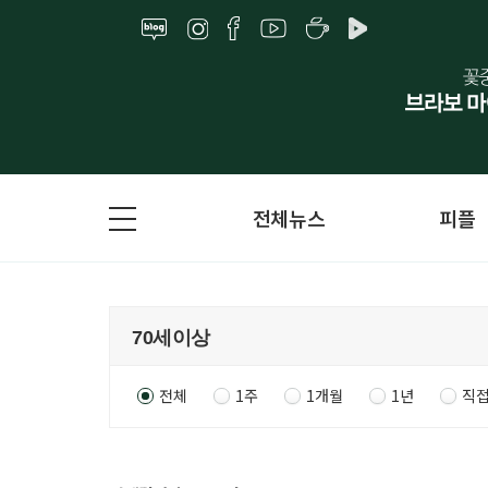
전체뉴스
피플
전체
1주
1개월
1년
직