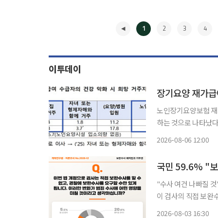
1
2
3
4
이투데이
장기요양 재가급여
노인장기요양보험 재가
하는 것으로 나타났다. 집
일 이 같은 내용이 담
2026-08-06 12:00
과 한국리서치가 지난해
◀
국민 59.6% 
"수사 여건 나빠질 것" 전망
이 검사의 직접 보완
권)을 행사해야 한다고 답한 여론조
2026-08-03 16:30