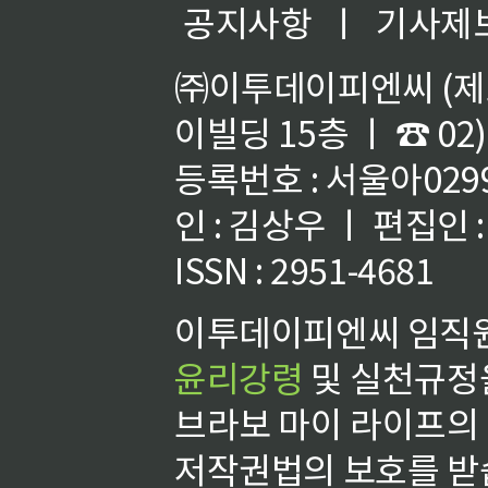
공지사항
ㅣ
기사제
㈜이투데이피엔씨 (제호
이빌딩 15층 ㅣ ☎ 02)
등록번호 : 서울아02992
인 : 김상우 ㅣ 편집인
ISSN : 2951-4681
이투데이피엔씨 임직원
윤리강령
및 실천규정을
브라보 마이 라이프의
저작권법의 보호를 받