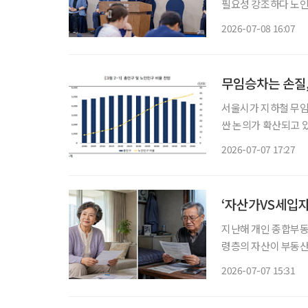
필요성 강조하다 노인
보면 어떨까” 말해 저출산·고령화 등 인구정책을 총괄할 대통령 직속 인구전략위원회 출범
2026-07-08 16:07
무임승차는 손질,
서울시가 지하철 무임
싼 논의가 확산되고 
로 조정하기보다 제도별
2026-07-07 17:27
제·인문사회연구회(N
‘자산가VS세입자
지난해 개인 종합부동
령층의 자산이 부동산
보유세가 아니라 월세
2026-07-07 15:31