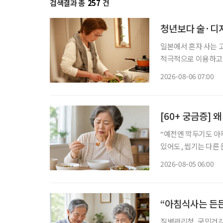
검색결과 총
257
건
청년보다 술·디저
일본에서 혼자 사는 
적극적으로 이용하고,
세워 먹고 싶은 음식
2026-08-06 07:00
모습이다. 
[60+ 궁금증] 
“예전엔 깍두기도 아무렇
있어도, 씹기는 다른
은 2015년 43.3%
2026-08-05 06:00
임플란트나 틀니에 대
“아침식사는 든든
질병관리청, 국민건강영양조사