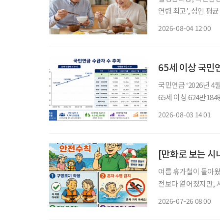
연령 최고’, 성인 평균 58.6점보다 높아 ‘아침식사 
등히 높아 70세 이상 고령층의 식생활이 전 연령대 가운데 가장 양호한 것으로 나타났다. ‘아
2026-08-04 12:00
침식사 섭취’ 점수가
65세 이상 국민연
국민연금 ‘2026년 4
65세 이상 624만184명, 전체 수급자 
이 전체의 80%를 차
2026-08-03 14:01
장 많았고, 70세 이상
[만화로 보는 시
여름 휴가철이 돌아왔
전보다 옅어졌지만, 
름 휴가를 보내기 전 안전한
2026-07-26 08:00
년간(2021~2025