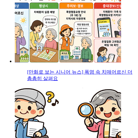
[만화로 보는 시니어 뉴스] 폭염 속 치매어르신 더
촘촘히 살펴요