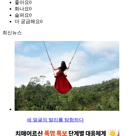
좋아요
0
화나요
0
슬퍼요
0
더 궁금해요
0
최신뉴스
세 얼굴의 발리를 탐험하다