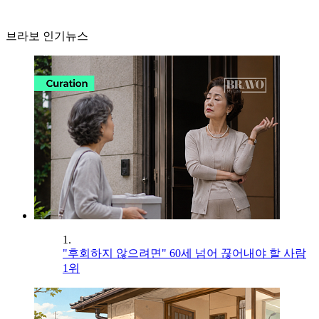
브라보 인기뉴스
1.
"후회하지 않으려면" 60세 넘어 끊어내야 할 사람
1위