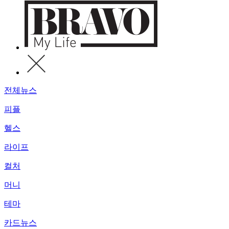
전체뉴스
피플
헬스
라이프
컬처
머니
테마
카드뉴스