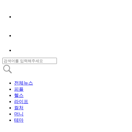
전체뉴스
피플
헬스
라이프
컬처
머니
테마