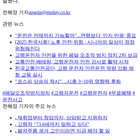
말했다.
전혜정 기자
angela@etoday.co.kr
관련 뉴스
"운전은 언제까지 가능할까"...연령보다 '인지 반응' 중요
[2025 한국사회] 노후 안전·위험 : 시니어의 일상이 점점
위험해진다
고령운전자 안전을 위한 페달 오조작 방지 장치 2차 보급
교통안전 베테랑, 고령운전자 안전 강사로 활약 시작
한국교통안전공단, 고령 운전자 안전운전 역량 강화 체
험 교육 실시
"코스피 상승의 착시"…시총 3~10위 영향력 후퇴
#페달오조작방지장치
#고령자운전
#고령운전자
#무료혜택
#
운전사고
전혜정 기자의 주요 뉴스
⌞
재취업부터 창업까지, 상담받고 지원하자
⌞
고령자 “73.6세까지 일하고 싶다”
⌞
팔자주름 생겨 고민이라면 지금 해야 할 일