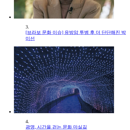
3.
[브라보 문화 이슈] 유방암 투병 후 더 단단해진 박
미선
4.
광명, 시간을 걷는 문화 마실길