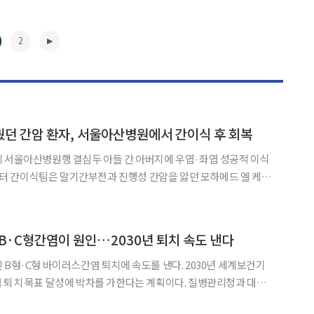
2
던 간암 환자, 서울아산병원에서 간이식 후 회복
 서울아산병원행 결심두 아들 간 아버지에 우엽·좌엽 성공적 이식
 간이식팀은 말기간부전과 진행성 간암을 앓던 모하메드 엘 케타
아들의 간 일부를 이식하는 2대1 생체간이식을 성공적으로 시행했다고
두 아들과 수혜자인 모하메드 씨는 수술 후 순조롭게 회복해 평
▶
 B·C형간염이 원인…2030년 퇴치 속도 낸다
 B형·C형 바이러스간염 퇴치에 속도를 낸다. 2030년 세계보건기
 목표 달성에 박차를 가한다는 계획이다. 질병관리청과 대한
한국프레스센터에서 ‘오늘의 간염, 내일의 간암’을 주제로 ‘2026 세