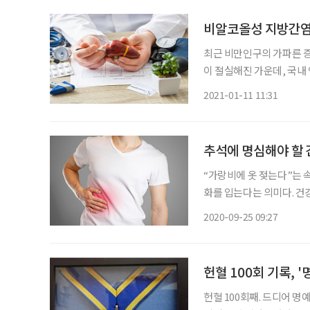
비알코올성 지방간염
최근 비만인구의 가파른 
이 절실해진 가운데, 국내
료제 개발의 가능성을 열었다. 비알코올성 지방간염은 알코올 섭취와 관계없이
2021-01-11 11:31
의 식사와 운동부족 등 잘
추석에 명심해야 할
“가랑비에 옷 젖는다”는 
화를 입는다는 의미다. 건강
하나가 바로 간질환이다. 침묵의 장기로 불리는 간에는 우리가 모르는 사이에 병이 움텄다가
2020-09-25 09:27
악화한 후 발견되는 경우가
헌혈 100회 기록, 
헌혈 100회째. 드디어 명