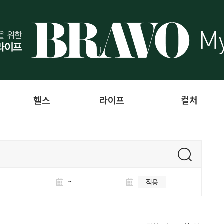
헬스
라이프
컬처
~
적용