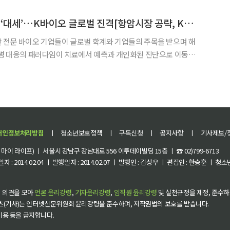
계 간염의 날’ 기념행사를 열고 이러한 목표를 제시했다. WHO에 따르면 전
암·감염병 조기진단 ‘대세’…K바이오 글로벌 진격[항암시장 공략, K바이오②]
 전문 바이오 기업들이 글로벌 학계와 기업들의 주목을 받으며 해
질병 대응의 패러다임이 치료에서 예측과 개인화된 진단으로 이동하
 국내 기업들의 해외 성과가 주목된다. 2일 바이오·진단 업
 수요는 질병이 악화한 뒤 사후대응하는 과거의 방식에서 벗어나
개인정보처리방침
ㅣ
청소년보호정책
ㅣ
구독신청
ㅣ
공지사항
ㅣ
기사제보/
이 라이프) ㅣ 서울시 강남구 강남대로 556 이투데이빌딩 15층 ㅣ ☎ 02)799-6713
 : 2014.02.04 ㅣ 발행일자 : 2014.02.07 ㅣ 발행인 : 김상우 ㅣ 편집인 : 한승훈 ㅣ
 의견을 모아
언론 윤리강령
,
기자윤리강령
,
임직원 윤리강령
및 실천규정을 제정, 준수하
츠(기사)는 인터넷신문위원회 윤리강령을 준수하며, 저작권법의 보호를 받습니다.
 이용 등을 금지합니다.