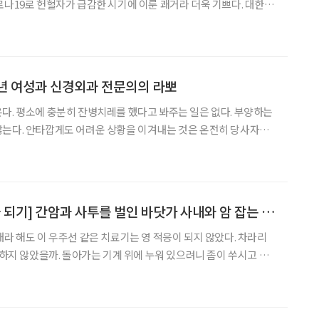
로나19로 헌혈자가 급감한 시기에 이룬 쾌거라 더욱 기쁘다. 대한적
예의 전당이라는 제도를 마련한 것은 수혈을 필요로 하는 환자를
혈이기 때문이리라. 아무리 과학이 발달했어도 사람의 피를 인공
년 여성과 신경외과 전문의의 라뽀
다. 평소에 충분히 잔병치레를 했다고 봐주는 일은 없다. 부양하는
않는다. 안타깝게도 어려운 상황을 이겨내는 것은 온전히 당사자의
서 만난 이미정(李美正·54)씨도 그랬다. 연이어 시험에 들듯 시련
히 이겨내는 방법밖에 없었다. 배정식(裵政植·41) 병원장을
[착한 환자 좋은 의사 되기] 간암과 사투를 벌인 바닷가 사내와 암 잡는 방사선종양학 전문의의 라뽀
내라 해도 이 우주선 같은 치료기는 영 적응이 되지 않았다. 차라리
편하지 않았을까. 돌아가는 기계 위에 누워 있으려니 좀이 쑤시고 욕
 낮은 목소리의 소음은 조용했지만 시끄러웠다. 임재성(林在聲·56)
없었다. 이 기계가 큰 병을 낫게 해주리라 믿었기 때문