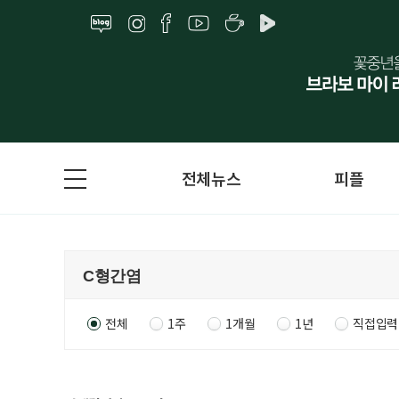
전체뉴스
피플
전체
1주
1개월
1년
직접입력