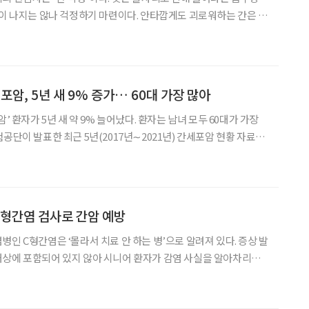
탈이 나지는 않나 걱정하기 마련이다. 안타깝게도 괴로워하는 간은 우
지 않고, 홀로 앓는다. 간이 걱정되는 시기, 남순우 가톨릭대학교
인천성모병원 소화기내과 교수의 칼럼으로 우리의 건강을 지켜 내보자. 우리 몸
포암, 5년 새 9% 증가… 60대 가장 많아
’ 환자가 5년 새 약 9% 늘어났다. 환자는 남녀 모두 60대가 가장
공단이 발표한 최근 5년(2017년∼2021년) 간세포암 현황 자료를
 2017년 5만 9천40명에서 지난해 6만 4천525명으로 9.3%(5천
.2% 증가한 셈이다.
 C형간염 검사로 간암 예방
인 C형간염은 ‘몰라서 치료 안 하는 병’으로 알려져 있다. 증상 발
대상에 포함되어 있지 않아 시니어 환자가 감염 사실을 알아차리기
 방치하면 만성간염, 간경변과 간암까지도 이어지는 무서운 질병이
다. C형간염을 예방하려면 어떻게 해야 할까. C형간염은 C형간염 바이러스(Hep