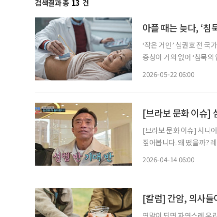
검색결과 총
13
건
아플 때는 늦다, ‘침
‘작은 거인’ 심권호 전 
증상이 거의 없어 ‘침묵의
낮아지는 대표적인 고위험
2026-05-22 06:00
[브라보 문화 이슈] 
[브라보 문화 이슈] 시니
짚어봅니다. 왜 떴을까? 레슬링 국가대표 출신 심권호가 최근 대중의 관심을 한 몸에 받고 있
다. 지난 1월 TV조선 ‘
2026-04-14 06:00
념한 뒤, 최근 한층 회복
[칼럼] 간암, 의사
연말이 되면 자연스레 우리