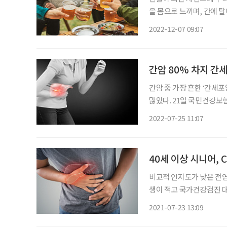
을 몸으로 느끼며, 간에 
리에게 어떤 신호도 보내주
2022-12-07 09:07
간암 80% 차지 간세
간암 중 가장 흔한 ‘간세포암
많았다. 21일 국민건강보험
보면, 이 질병의 진료 인원은
2022-07-25 11:07
485명) 늘었다. 연평균 2
40세 이상 시니어,
비교적 인지도가 낮은 전염병
생이 적고 국가건강검진 
어려워서다. 그런데 오래
2021-07-23 13:09