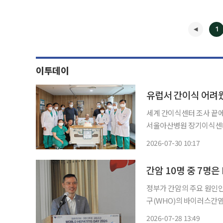
1
이투데이
유럽서 간이식 어려웠
세계 간이식센터 조사 끝에
서울아산병원 장기이식센터
니(64ㆍ남) 씨에게 두 
2026-07-30 10:17
30일 밝혔다. 공여자인 
◀
간암 10명 중 7명은
정부가 간암의 주요 원인인
구(WHO)의 바이러스간염 퇴치
간학회는 28일 서울 중구 
2026-07-28 13:49