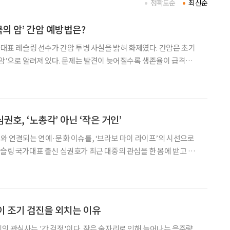
정확도순
최신순
묵의 암’ 간암 예방법은?
국가대표 레슬링 선수가 간암 투병 사실을 밝혀 화제였다. 간암은 초기
 암’으로 알려져 있다. 문제는 발견이 늦어질수록 생존율이 급격히
 질환이라는 점이다. 간암에 관한 궁금증을 황상연 동남권원자력의
학원 소화기내과 과장과 함께 풀어봤다. 간암은 간세포에 발생하는 대표적인
심권호, ‘노총각’ 아닌 ‘작은 거인’
어와 연결되는 연예·문화 이슈를, ‘브라보 마이 라이프’의 시선으로
조선의 사랑꾼’에서 간암 투병 사실을 고백한 그는 약 3개월간 치료에 전
된 모습으로 방송에 복귀했다. 과거
들이 조기 검진을 외치는 이유
의 관심사는 '간 걱정'이다. 잦은 술자리로 인해 늘어나는 음주량