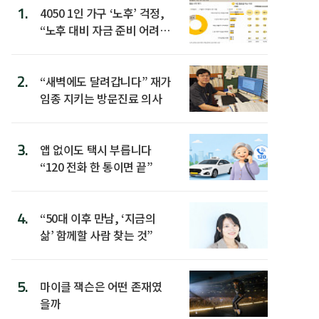
1.
4050 1인 가구 ‘노후’ 걱정,
“노후 대비 자금 준비 어려
워”
2.
“새벽에도 달려갑니다” 재가
임종 지키는 방문진료 의사
3.
앱 없이도 택시 부릅니다
“120 전화 한 통이면 끝”
4.
“50대 이후 만남, ‘지금의
삶’ 함께할 사람 찾는 것”
5.
마이클 잭슨은 어떤 존재였
을까