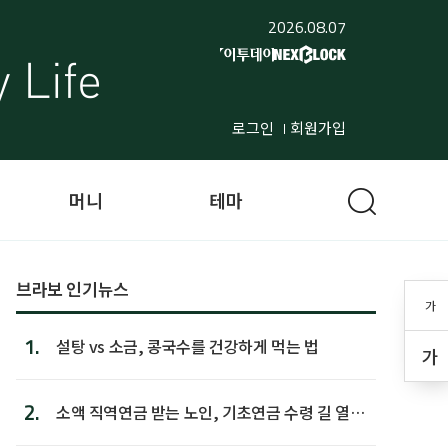
2026.08.07
로그인
회원가입
머니
테마
브라보 인기뉴스
가
1.
설탕 vs 소금, 콩국수를 건강하게 먹는 법
가
2.
소액 직역연금 받는 노인, 기초연금 수령 길 열린
다