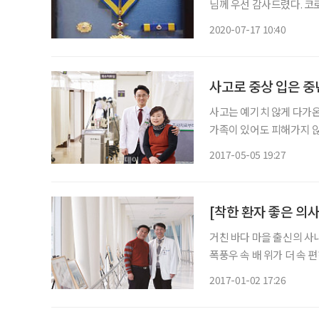
님께 우선 감사드렸다. 코
십자사가 헌혈자들에게 명
2020-07-17 10:40
살리는 유일한 방법이 헌
사고로 중상 입은 중
사고는 예기치 않게 다가온
가족이 있어도 피해가지 
몫이다. 강서 나누리병원에
2017-05-05 19:27
이 다가왔지만, 그저 묵묵
거친 바다 마을 출신의 사
폭풍우 속 배 위가 더 속 
지거리가 나올 것 같았다.
2017-01-02 17:26
씨는 그래도 참을 수밖에 