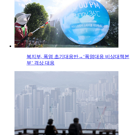
복지부, 폭염 초기대응반→‘폭염대응 비상대책본
부’ 격상 대응