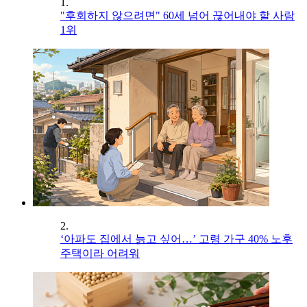
1.
"후회하지 않으려면" 60세 넘어 끊어내야 할 사람
1위
2.
‘아파도 집에서 늙고 싶어…’ 고령 가구 40% 노후
주택이라 어려워