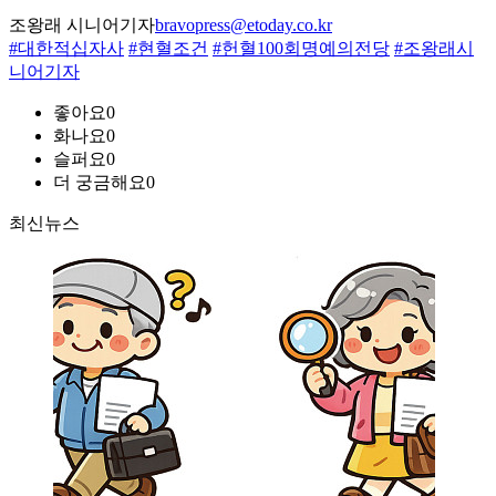
조왕래 시니어기자
bravopress@etoday.co.kr
#대한적십자사
#현혈조건
#헌혈100회명예의전당
#조왕래시
니어기자
좋아요
0
화나요
0
슬퍼요
0
더 궁금해요
0
최신뉴스