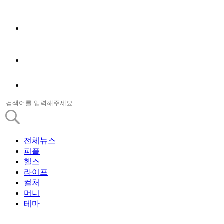
전체뉴스
피플
헬스
라이프
컬처
머니
테마