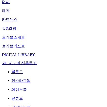
머니
테마
카드뉴스
컷&칼럼
브라보스페셜
브라보리포트
DIGITAL LIBRARY
50+ 시니어 신춘문예
블로그
인스타그램
페이스북
유튜브