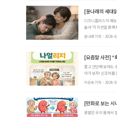
다. 돌봄의 공간이 ‘
이어가며 필요한 지원
[윤나래의 세대읽
디즈니플러스의 예능 ‘
술사’가 미션을 통해
과정에서 가족사나 우
윤나래 기자
2026-0
며 화제를 끌었다. 
할 수 있다. 자신의
정석으로 여겼다. 그
[요즘말 사전] 
짧고 간단해 보여도 
아가 보자! 신조어를
은 기운이 더해진다. 
이은숙 기자
2026-0
접’이 당연하다고 여
마다 더해지는 것이 있
일리지’라는 신조어가
[만화로 보는 시니
콩팥은 우리 몸에서 