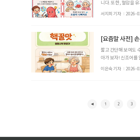
니다. 또한, 혈압을
담당하지만 이상이 생
서지희 기자
2026-0
니다. 만성콩팥병은 
상당히 진행되기 전까
욕 부진, 피로감 같은
[요즘말 사전] 
짧고 간단해 보여도 
아가 보자! 신조어를
은 기운이 더해진다. 
이은숙 기자
2026-0
맛’은 ‘엄청나게 맛있다
쳐진 말로, 맛에 대한
는 솔직함이 들어 있다
1
2
3