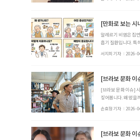
는 물건 앞에서 한참
온 공간이다. 온라인 
관객들은 단종의 능 
[만화로 보는 시
알레르기 비염은 집먼지
흡기 질환입니다. 특
의 불편을 크게 초래
서지희 기자
2026-0
께 맑은 콧물이 계속
주변의 가려움증까지 
고 증상이 장기간 반
[브라보 문화 이슈
[브라보 문화 이슈] 
짚어봅니다. 왜 떴을까
제를 모았다. 넷플릭
손효정 기자
2026-0
을 드러냈다. 낯선 
지’라는 현실적인 화
PD가 함께하는 미국
[브라보 문화 이