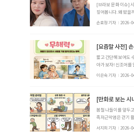
[브라보 문화 이슈] 
짚어봅니다. 왜 떴을까
가운데, 여주인공이 
손효정 기자
2026-0
린이다. 여기에 그가
지난 3월 tvN ‘유 
을 배경으로, 귀족 
[요즘말 사전] 
짧고 간단해 보여도 
아가 보자! 신조어를
은 기운이 더해진다.
이은숙 기자
2026-0
있다. 특별히 무언가를
력을 ‘무해력’이라고 
를 끼치지 않으면서도
[만화로 보는 시
봄철 나들이를 앞두고
족저근막염은 걷기 활
다. 질병관리청 국가
서지희 기자
2026-0
시기에는 장시간 걷기