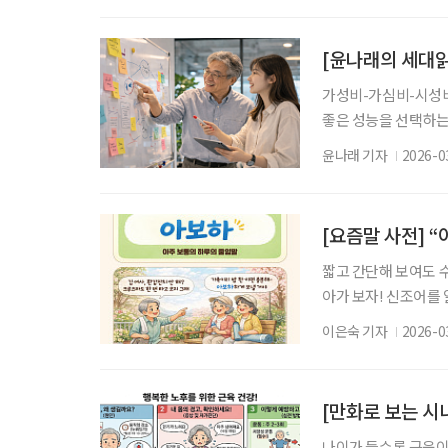
니다. 통증이 완화된
증상이 다시 악화될 
[윤나래의 세대읽
아
가성비-가심비-시성비
좋은 성능을 선택하는 
비 성능이 조금 부족
윤나래 기자
2026-0
기준이 등장했다. ‘시
있는지를 따지는 개념이
비는 ‘시간’을 중심에
[요즘말 사전] 
짧고 간단해 보여도 
아가 보자! 신조어를
은 기운이 더해진다. 
이은숙 기자
2026-0
다. 특별한 사건이 없
는 신조어이다. 화려
히 여기는 태도를 담고
[만화로 보는 시
나이가 들수록 근육이 