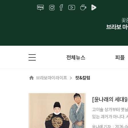
전체뉴스
피플
브라보마이라이프
컷&칼럼
[윤나래의 세대읽
고미술 상가부터 옛날
있는 과거가 아니다. 
를 오가는 젊은이들이
윤나래 기자
2026-0