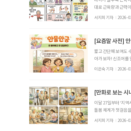
대로 근육량과 근력이
저하, 균형 능력 감소
서지희 기자
2026-0
리청 국가건강정보포털
르면 최대 30~40%
이 10~20% 감소할
[요즘말 사전] 
짧고 간단해 보여도 
아가 보자! 신조어를
은 기운이 더해진다. 
이은숙 기자
2026-0
이다. 주로 젊은 세대
다. 처음 들으면 ‘내
다. 표면적으로는 단
[만화로 보는 시
이달 27일부터 ‘지
돌봄 체계가 첫걸음을
이 살던 집에서 의료·
서지희 기자
2026-0
습니다. 통합돌봄은 