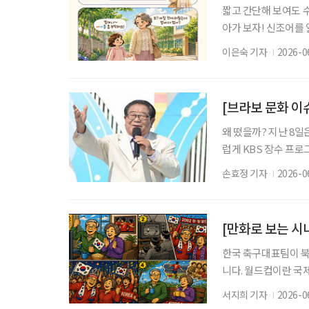
짧고 간단해 보여도 
아가 보자! 신조어를
은 기운이 더해진다. 
이은숙 기자
2026-0
개수를 확인하며 버스
스와 지하철을 편리하
럽게 새로운 말들도 생
[브라보 문화 이
왜 떴을까? 지난 8일
럽게 KBS 장수 프로
해의 별세 이후 김신
손효정 기자
2026-0
‘전국노래자랑’ “전국
1980년 첫 방송된 
이다. 각 지역을 직접
[만화로 보는 시
한국 축구대표팀이 북
니다. 월드컵이란 국
억을 불러일으킵니다. 
서지희 기자
2026-0
흑백TV로 경기를 보