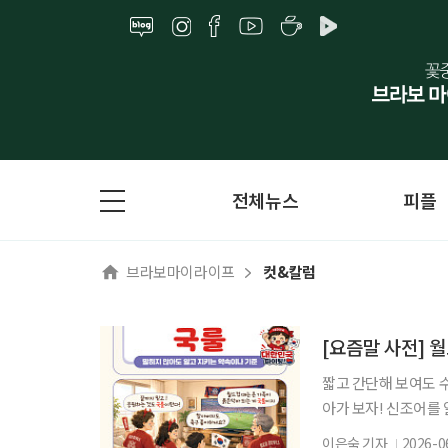
전체뉴스
피플
브라보마이라이프
컷&칼럼
[요즘말 사전] 
짧고 간단해 보여도 
아가 보자! 신조어를
은 기운이 더해진다. 
이은숙 기자
2026-0