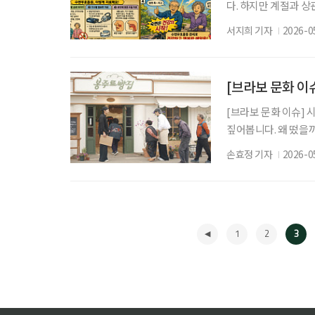
다. 하지만 계절과 
볼 필요가 있습니다. 
서지희 기자
2026-0
다면 ‘수면무호흡증’
에 영향을 줄 수 있
면무호흡증은 잠을 자
[브라보 문화 이슈
[브라보 문화 이슈] 
짚어봅니다. 왜 떴을까
이 예능 '봉주르빵집
손효정 기자
2026-0
빵집에는 만 65세 이
자 시니어의 매력이 가
장 가능한 기묘한 빵집
1
2
3