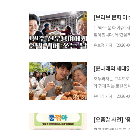
지, 월드컵은 늘 시대
도 생생합니다. 가족
[브라보 문화 
[브라보 문화 이슈] 
짚어봅니다. 왜 떴을까
‘선우용여에게 5성급 
손효정 기자
2026-0
넘겼다. 영상에는 노년
며 살아온 전원주와,
의 마음을 움직였다. 
[윤나래의 세대
호두과자는 고속도로 
와 함께 먹는 로컬음
않는 먹거리. 그런데 
윤나래 기자
2026-0
이유가 ‘전통의 맛’
들이고 있다. 오래된 
라진 것이다. 오래된
[요즘말 사전] ‘
짧고 간단해 보여도 