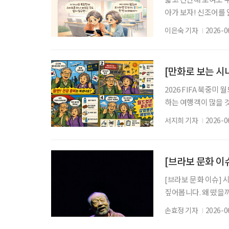
아가 보자! 신조어를
은 기운이 더해진다.
이은숙 기자
2026-0
고, 예상치 못한 어려
이 있다. 요즘 젊은 세
줄임말이다. 한 프로
[만화로 보는 시
2026 FIFA 북중미
하는 여행객이 많을 
멕시코에서는 홍역과 
서지희 기자
2026-0
질병관리청은 출국 전
을 완료할 것을 권고
도 함께 고려하는 것
[브라보 문화 이
[브라보 문화 이슈] 
짚어봅니다. 왜 떴을까
는 타이틀을 갖고 있다
손효정 기자
2026-0
친 뒤, 오는 7월부터