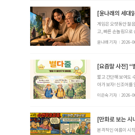
심에 서다 신구는 3월
자 누구더냐’에 출연해
게임은 오랫동안 젊음
고, 빠른 손놀림으로 
이머들 사이에서는 조
윤나래 기자
2026-0
다”는 말이다. 빠른
진 것은 아니다. 문
게임을 오래 하면 멀
[요즘말 사전] 
짧고 간단해 보여도 
아가 보자! 신조어를
은 기운이 더해진다. 낄
이은숙 기자
2026-0
듯’의 줄임말. 처음 
시 설렜던 경험은 없는
의 대화를 듣다 보면 
[만화로 보는 시
본격적인 여름이 시작