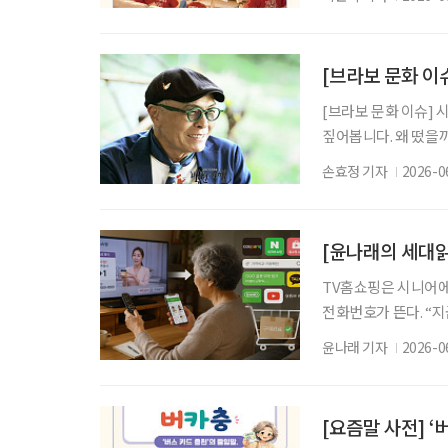
셔츠를 꺼내 입고, 경
로 정해진 것도, 반
된다. 최근에는 이처
[브라보 문화 이
[브라보 문화 이슈] 
짚어봅니다. 왜 떴을까
활동 중단을 선언했다.
손효정 기자
2026-0
만의 백반기행(이하 ‘백
년의 맛있는 기록’ 스
시즌2로 돌아올 여지
[윤나래의 세대읽
TV홈쇼핑은 시니어에
전화번호가 뜬다. “
색상과 수량을 확인한다
윤나래 기자
2026-0
즘은 달라졌다. TV홈
건강식품을 바로 주문
은 언제 오는지, 같은
[요즘말 사전] 