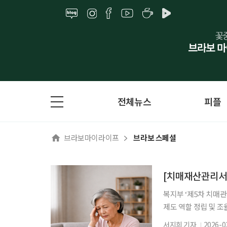
전체뉴스
피플
브라보마이라이프
브라보 스페셜
복지부 ‘제5차 치매
제도 역할 정립 및 
안심재산관리지원서비
서지희 기자
2026-0