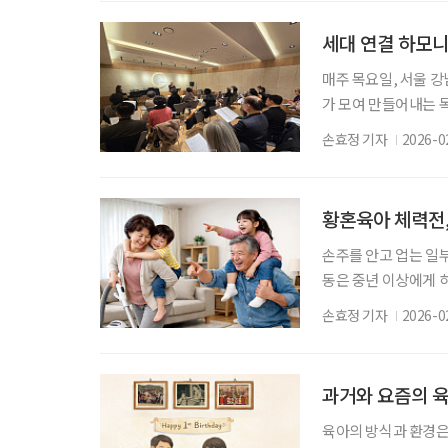
된 조손 감각’이 새로
를 돌보는 할머니·할
세대 연결 하모니
매주 목요일, 서울 강
가 모여 만들어내는 
공간에는 설명하기 어
손효정 기자
2026-0
장이다. ‘브라보 마
세대가 함께 무대를 
리아 킨더코어에서, 
황혼육아 체력전,
손주를 안고 업는 일부
동은 중년 이상에게 
등 근골격계 질환으로 
손효정 기자
2026-0
야 한다’는 책임감과
지기 쉽다. 육아가 기
건강 측면에서는 장동
과거와 요즘의 육
육아의 방식과 환경은