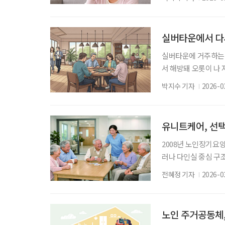
건복지부와 주택금융공
사 관계자는 “치매안
택연금처는 보건복지
실버타운에서 다
는 복지부가 지난달 1
실버타운에 거주하는 
서 해방돼 오롯이 나 
게 덜었다고 했다. 장
박지수 기자
2026-0
유로워지는 ‘3무(無)
싶다는 말도 이어졌다
라고 했다. 배우자와 
유니트케어, 선택
2008년 노인장기요
러나 다인실 중심 구
보장되지 못하고 있다.
전혜정 기자
2026-0
답해야 할 시점이다.
공간의 철학 장기요양
실이 56.2%, 3인실
노인 주거공동체,