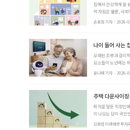
집에서 건강하게 잘 늙어가
적 자립은 물론, 사
회에서는 이웃과 지역
손효정 기자
2026-0
으로 떠올랐다. 공동체
성하는 집단을 의미한
니라, 주거 공간을 
나이 들어 사는 
오래된 조명과 걸리적
요소들이 노년에는 위
사고가 가장 자주 발
윤나래 기자
2026-0
닭은 편리함뿐 아니라
다? 같은 집에서 살
이를 수치로 보여주는 
주택 다운사이징을
퇴직을 앞둔 직장인에
이 나오는 답이 국민
지만, 그런 은퇴자는 
김동엽 미래에셋 투자
액은 68만 원 정도다