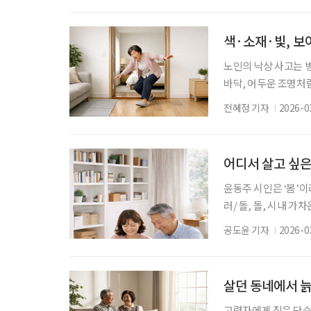
수령액이 112만 원
연구원의 조사에 따르
색·소재·빛, 보
노인의 낙상 사고는 
바닥, 어두운 조명처
는 단순한 안전사고에 
전혜정 기자
2026-0
스스로 결정하고 살아갈
가’를 통해 노년 주
집은 돌봄을 받는 공
어디서 살고 싶은
윤동주 시인은 ‘봄’이
러/ 돌, 돌, 시내 
럼 피어난다(하략)” 
공도윤 기자
2026-0
맞아 집을 정비해보기
수 있는 유니버설 디
았습니다. 디지털 기
살던 동네에서 늙
고령자에게 집은 단순한