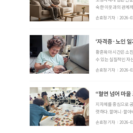
숙한 이웃과의 관계까
선택이 아니라 생존과
손효정 기자
2026-0
짚어보고, 우리 사회가
의 고령자 통계(202
65세 이상 고령 가구는
‘자격증·노인 일
황혼육아 시간은 소진
수 있는 실질적인 자산
간은 돌봄 노동의 핵심
손효정 기자
2026-0
는 방식으로 일하며 
이 돌봄 일을 고민할 
비슷하지만 운영체계와
“혈연 넘어 마을
지자체를 중심으로 공
렷하다. 할머니·할아
곳에서 육아를 배우고
손효정 기자
2026-0
을 회복해간다. 더 나