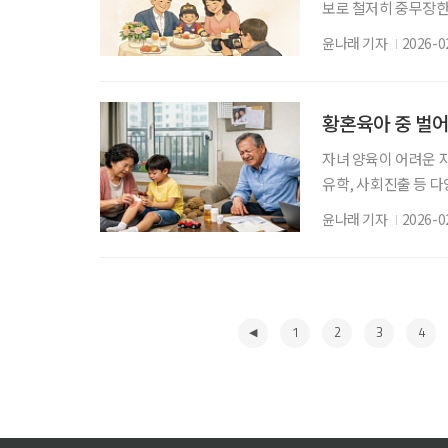
보로 철저히 중무장한
한 조부모의 애정 어린
윤나래 기자
2026-0
가까운 친인척이 모여
산·고령화의 심화로 사
대 산아 제안 표어가 
황혼육아 중 벌어
자녀 양육이 어려운 
유학, 사회진출 등 다
성숙한 부모의 아동학
윤나래 기자
2026-0
하는 경우가 있다. 
역시 낯선 사람이 아
정적 효과가 높다. 2
1
2
3
4