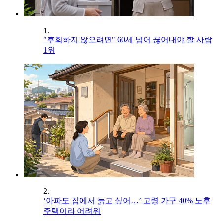
1.
"후회하지 않으려면" 60세 넘어 끊어내야 할 사람
1위
2.
‘아파도 집에서 늙고 싶어…’ 고령 가구 40% 노후
주택이라 어려워