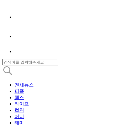
전체뉴스
피플
헬스
라이프
컬처
머니
테마