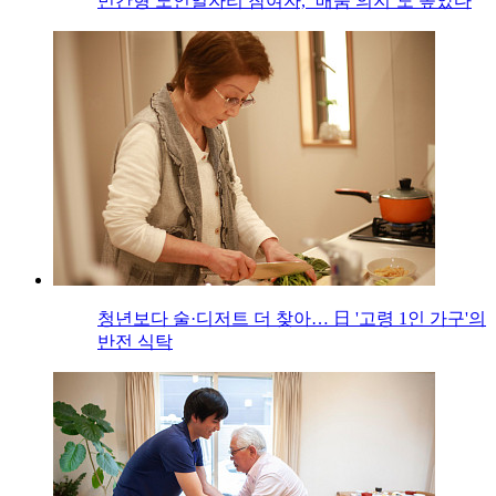
민간형 노인일자리 참여자, ‘배움 의지’도 높았다
청년보다 술·디저트 더 찾아… 日 '고령 1인 가구'의
반전 식탁