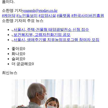
폼이다.
소한영 기자
youngsh@etoday.co.kr
#케어닥
#노인돌보미
#요양시설
#플랫폼
#한국사이버진흥원
소한영 기자의 주요 뉴스
⌞
서울시, 주택·건물형 태양광발전소 신청 접수
⌞
보건복지부, 고령자친화기업 공모
⌞
서울시, 생애주기별 치유농업프로그램 참여자 모집
좋아요
0
화나요
0
슬퍼요
0
더 궁금해요
0
최신뉴스