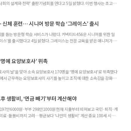
사회의 설계와 전략’ 출판기념회를 연다고 5일 밝혔다. 이번 행사는 초고령
대응하기 위한 정책과 산업 전략을 논의하고, 학계와 산업계, 정책 현장의
 학술포럼에서는 김형수 호서대 교수가 ‘시니어비즈니스, 초고령사회를 설
이어 공동저자들이 돌봄과 금융, 헬스케어, 여가, 식품, 디지털 기술 등
신체 훈련… 시니어 방문 학습 ‘그레이스’ 출시
를 돕는 방문형 학습 서비스가 나왔다. 커넥티드456은 시니어를 위한 일
이스’를 출시했다고 4일 밝혔다. 그레이스는 전문 교육을 받은 매니저가 주
 훈련과 신체 활동을 진행하는 서비스다. 정기적인 대화와 정서적 교류를 통
약 복용 여부 등 일상생활 상태도 함께 살핀다. 인지 훈련에는 종이와 펜을
. 문제는 기억력과 주의집중력, 언어능력, 시공간 능력, 계산 능
 ‘명예 요양보호사’ 위촉
사의 날’을 맞아 소속 요양보호사 170명을 ‘명예 요양보호사’로 위촉했다
현장에서 근무하는 요양보호사의 사기를 높이고 조직에 대한 소속감을 강화하
정하고 있다. 돌봄 난도가 높은 어르신을 담당하거나 한 명의 어르신을 오랫
지역본부장의 추천을 받아 선정한다. 올해는 광주와 부산을 비롯한 전국 직영
촉장과 감사 편지를 전달했다. 우수 요양보호사들이 현장에서 쌓은 돌봄
노후 생활비, ‘연금 빼기’부터 계산해야
 197만6000원·부부 298만1000원 현재 지출부터 따져보고 국민·퇴직·개
의료·돌봄비까지 고려…평균보다 ‘나만의 생활비’ 계산 중요 100세 시대
 큰 고민 중 하나는 ‘노후에 한 달에 얼마가 필요할까’다. 막연히 일정한 금
은퇴 후 필요한 생활비와 받을 수 있는 연금을 먼저 계산해 보는 것이 노후