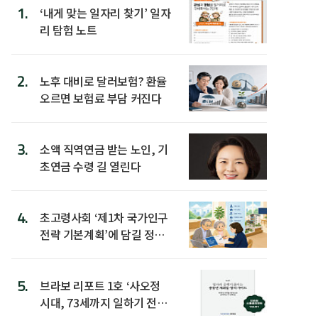
1.
‘내게 맞는 일자리 찾기’ 일자
리 탐험 노트
2.
노후 대비로 달러보험? 환율
오르면 보험료 부담 커진다
3.
소액 직역연금 받는 노인, 기
초연금 수령 길 열린다
4.
초고령사회 ‘제1차 국가인구
전략 기본계획’에 담길 정책
은
5.
브라보 리포트 1호 ‘사오정
시대, 73세까지 일하기 전략’