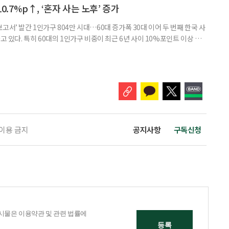
. 조고은 하나금융연구소 하나더넥스트연구센터 수석연구원은 은퇴
10.7%p↑, ‘혼자 사는 노후’ 증가
고서’ 발간 1인가구 804만 시대…60대 증가폭 30대 이어 두 번째 한국 사
고 있다. 특히 60대의 1인가구 비중이 최근 6년 사이 10%포인트 이상 상
, 경제적 안정 등을 1인가구 관점에서 바라봐야 할 필요성이 커지고 있다.
 ‘2026 한국 1인가구 보고서’에 따르면 2024년 기준 한국 1인가구는
.1%를 차지했다. 1인가구 증가세는 특히 60
 이용 금지
공지사항
구독신청