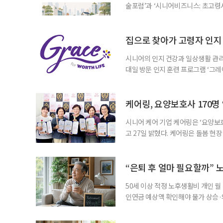
술포럼’과 ‘시니어비즈니스: 초고령
사회가 가져올 사회·경제적 변화에 
협력 기반을 넓히기 위해 마련됐다.
계하다’를 주제로 기조강연을 한다. 
집으로 찾아가 고령자 인지·
시니어의 인지 건강과 일상생활 관리
대일 방문 인지 훈련 프로그램 ‘그레
1~2회 이용자의 집을 방문해 인지
해 고령자의 외로움을 덜고, 식사와 
사용하는 자체 개발 워크북이 활용된다
케어링, 요양보호사 170명
시니어 케어 기업 케어링은 ‘요양보호
고 27일 밝혔다. 케어링은 돌봄 
기 위해 매년 명예 요양보호사를 선
동안 돌본 사례 등을 기준으로 각 
점에서 선정된 요양보호사들에게 위
“은퇴 후 얼마 필요할까” 
지식
50세 이상 적정 노후생활비 개인 월
인연금 예상액 확인해야 물가 상승·
를 맞아 은퇴를 앞둔 중장년층의 가장
액을 노후자금으로 마련하는 것보다 