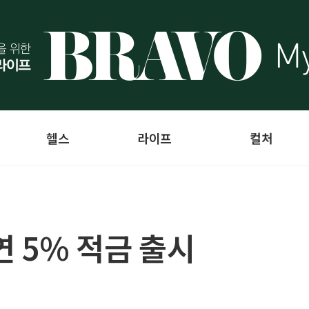
헬스
라이프
컬처
 연 5% 적금 출시