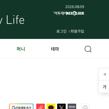
2026.08.09
로그인
회원가입
머니
테마
가
가
선호매체 추가