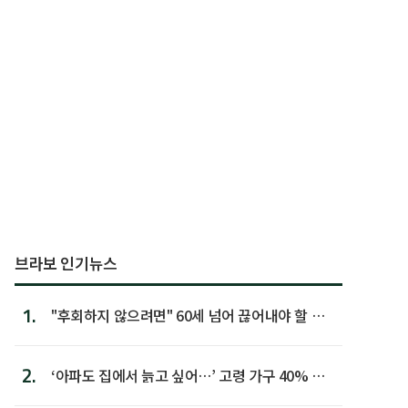
브라보 인기뉴스
1.
"후회하지 않으려면" 60세 넘어 끊어내야 할 사
람 1위
2.
‘아파도 집에서 늙고 싶어…’ 고령 가구 40% 노
후 주택이라 어...