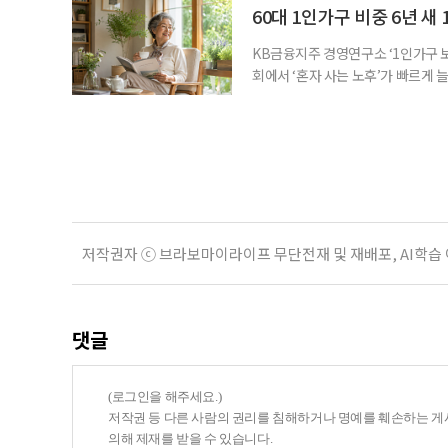
준비의 출발점이라는 조언이 나온다
60대 1인가구 비중 6년 새 
KB금융지주 경영연구소 ‘1인가구 보
회에서 ‘혼자 사는 노후’가 빠르게 늘
승하면서 고령층의 주거와 돌봄, 건강
KB금융지주 경영연구소가 최근 발표한
804만5000가구로 전체 가구의 36
저작권자 ⓒ 브라보마이라이프 무단전재 및 재배포, AI학습
댓글