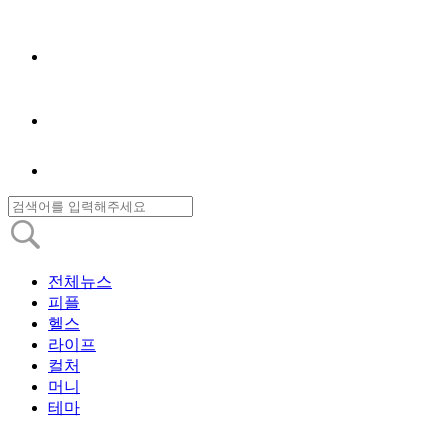
전체뉴스
피플
헬스
라이프
컬처
머니
테마