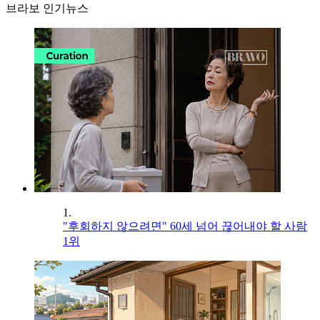
브라보 인기뉴스
1.
"후회하지 않으려면" 60세 넘어 끊어내야 할 사람
1위