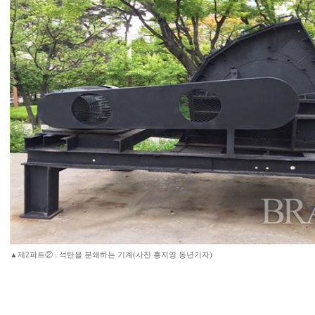
▲제2파트② : 석탄을 분쇄하는 기계(사진 홍지영 동년기자)