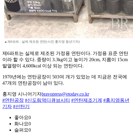
▲제6파트 : 실제 제조된 연탄(사진 홍지영 동년기자)
제6파트는 실제로 제조된 가정용 연탄이다. 가정용 표준 연탄
이라 할 수 있다. 중량이 3.3kg이고 높이가 20cm, 지름이 15cm
발열량이 4,600kcal 이상 되는 연탄이다.
1970년에는 연탄공장이 503여 개가 있었는 데 지금은 전국에
47개의 연탄공장이 남아 있다.
홍지영 시니어기자
bravopress@etoday.co.kr
#연탄공장
#신도림역디큐브시티
#연탄제조기계
#홍지영동년
기자
#선탄기
좋아요
0
화나요
0
슬퍼요
0