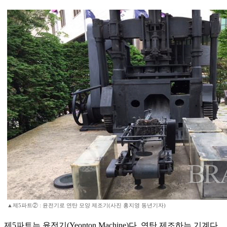
▲제5파트② : 윤전기로 연탄 모양 제조기(사진 홍지영 동년기자)
제5파트는 윤전기(Yeonton Machine)다. 연탄 제조하는 기계다.