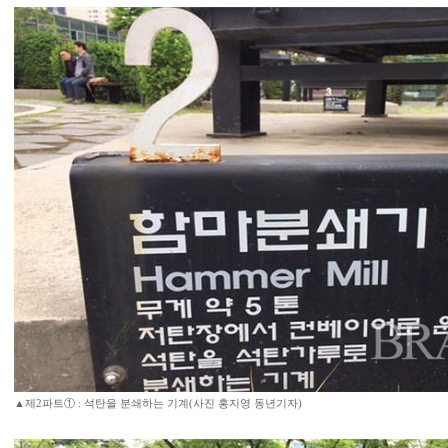
▲제2파트① : 석탄을 분쇄하는 기계(사진 홍지영 동년기자)