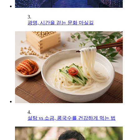
3.
광명, 시간을 걷는 문화 마실길
4.
설탕 vs 소금, 콩국수를 건강하게 먹는 법