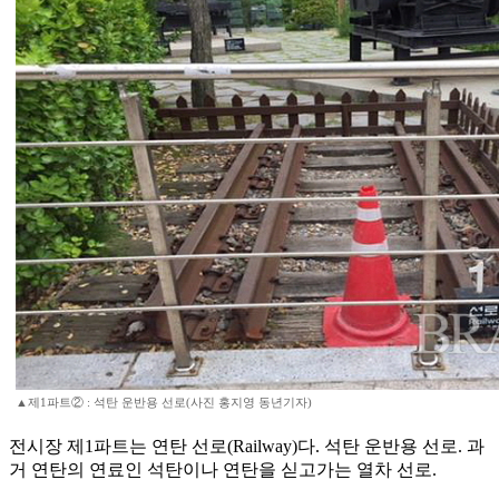
▲제1파트② : 석탄 운반용 선로(사진 홍지영 동년기자)
전시장 제1파트는 연탄 선로(Railway)다. 석탄 운반용 선로. 과
거 연탄의 연료인 석탄이나 연탄을 싣고가는 열차 선로.