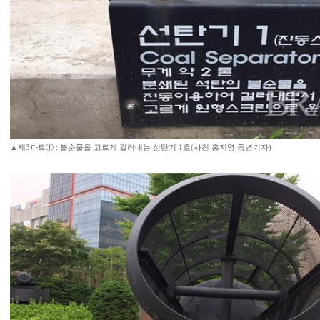
▲제3파트① : 불순물을 고르게 걸러내는 선탄기 1호(사진 홍지영 동년기자)