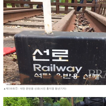
▲제1파트① : 석탄 운반용 선로(사진 홍지영 동년기자)