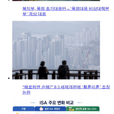
복지부, 폭염 초기대응반→‘폭염대응 비상대책본
부’ 격상 대응
“해로하면 손해?” 8·3 세제개편에 ‘황혼이혼’ 조장
논란