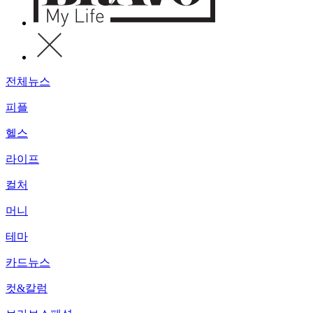
전체뉴스
피플
헬스
라이프
컬처
머니
테마
카드뉴스
컷&칼럼