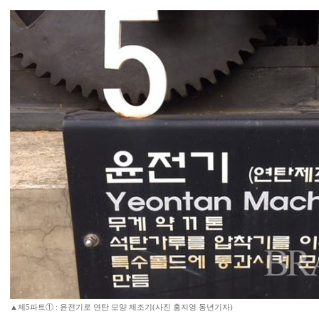
▲제5파트① : 윤전기로 연탄 모양 제조기(사진 홍지영 동년기자)