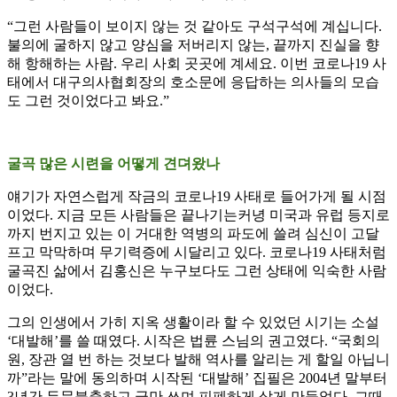
“그런 사람들이 보이지 않는 것 같아도 구석구석에 계십니다.
불의에 굴하지 않고 양심을 저버리지 않는, 끝까지 진실을 향
해 항해하는 사람. 우리 사회 곳곳에 계세요. 이번 코로나19 사
태에서 대구의사협회장의 호소문에 응답하는 의사들의 모습
도 그런 것이었다고 봐요.”
굴곡 많은 시련을 어떻게 견뎌왔나
얘기가 자연스럽게 작금의 코로나19 사태로 들어가게 될 시점
이었다. 지금 모든 사람들은 끝나기는커녕 미국과 유럽 등지로
까지 번지고 있는 이 거대한 역병의 파도에 쓸려 심신이 고달
프고 막막하며 무기력증에 시달리고 있다. 코로나19 사태처럼
굴곡진 삶에서 김홍신은 누구보다도 그런 상태에 익숙한 사람
이었다.
그의 인생에서 가히 지옥 생활이라 할 수 있었던 시기는 소설
‘대발해’를 쓸 때였다. 시작은 법륜 스님의 권고였다. “국회의
원, 장관 열 번 하는 것보다 발해 역사를 알리는 게 할일 아닙니
까”라는 말에 동의하며 시작된 ‘대발해’ 집필은 2004년 말부터
3년간 두문불출하고 글만 쓰며 피폐하게 살게 만들었다. 그때