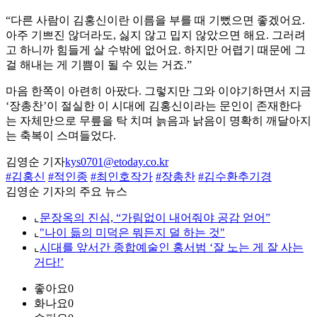
“다른 사람이 김홍신이란 이름을 부를 때 기뻤으면 좋겠어요.
아주 기쁘진 않더라도, 싫지 않고 밉지 않았으면 해요. 그러려
고 하니까 힘들게 살 수밖에 없어요. 하지만 어렵기 때문에 그
걸 해내는 게 기쁨이 될 수 있는 거죠.”
마음 한쪽이 아련히 아팠다. 그렇지만 그와 이야기하면서 지금
‘장총찬’이 절실한 이 시대에 김홍신이라는 문인이 존재한다
는 자체만으로 무릎을 탁 치며 늙음과 낡음이 명확히 깨달아지
는 축복이 스며들었다.
김영순 기자
kys0701@etoday.co.kr
#김홍신
#적인종
#최인호작가
#장총찬
#김수환추기경
김영순 기자의 주요 뉴스
⌞
문장옥의 진심, “가림없이 내어줘야 공감 얻어”
⌞
"나이 듦의 미덕은 뭐든지 덜 하는 것"
⌞
시대를 앞서간 종합예술인 홍서범 ‘잘 노는 게 잘 사는
거다!’
좋아요
0
화나요
0