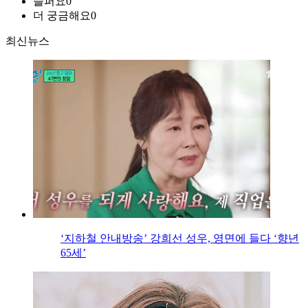
슬퍼요
0
더 궁금해요
0
최신뉴스
‘지하철 안내방송’ 강희선 성우, 영면에 들다 ‘향년
65세’