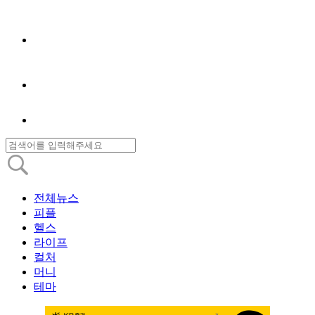
전체뉴스
피플
헬스
라이프
컬처
머니
테마