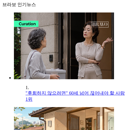
브라보 인기뉴스
1.
"후회하지 않으려면" 60세 넘어 끊어내야 할 사람
1위