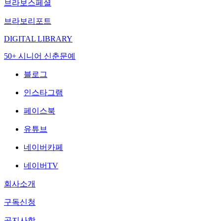
브라보스페셜
브라보리포트
DIGITAL LIBRARY
50+ 시니어 신춘문예
블로그
인스타그램
페이스북
유튜브
네이버카페
네이버TV
회사소개
구독신청
공지사항