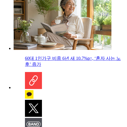
60대 1인가구 비중 6년 새 10.7%p↑, ‘혼자 사는 노
후’ 증가