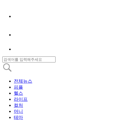
전체뉴스
피플
헬스
라이프
컬처
머니
테마