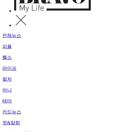
전체뉴스
피플
헬스
라이프
컬처
머니
테마
카드뉴스
컷&칼럼