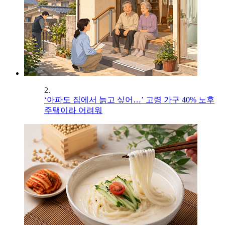
2.
‘아파도 집에서 늙고 싶어…’ 고령 가구 40% 노후
주택이라 어려워