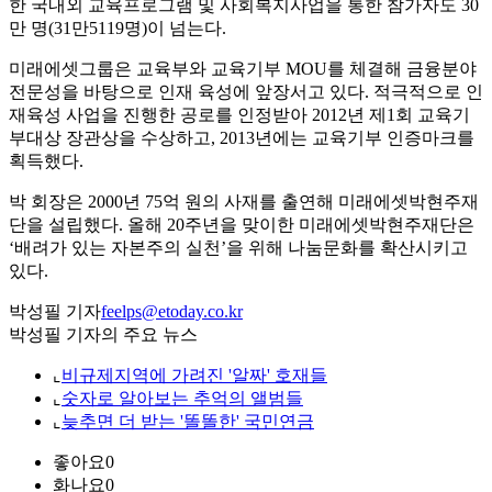
한 국내외 교육프로그램 및 사회복지사업을 통한 참가자도 30
만 명(31만5119명)이 넘는다.
미래에셋그룹은 교육부와 교육기부 MOU를 체결해 금융분야
전문성을 바탕으로 인재 육성에 앞장서고 있다. 적극적으로 인
재육성 사업을 진행한 공로를 인정받아 2012년 제1회 교육기
부대상 장관상을 수상하고, 2013년에는 교육기부 인증마크를
획득했다.
박 회장은 2000년 75억 원의 사재를 출연해 미래에셋박현주재
단을 설립했다. 올해 20주년을 맞이한 미래에셋박현주재단은
‘배려가 있는 자본주의 실천’을 위해 나눔문화를 확산시키고
있다.
박성필 기자
feelps@etoday.co.kr
박성필 기자의 주요 뉴스
⌞
비규제지역에 가려진 '알짜' 호재들
⌞
숫자로 알아보는 추억의 앨범들
⌞
늦추면 더 받는 '똘똘한' 국민연금
좋아요
0
화나요
0