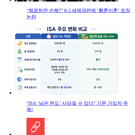
“해로하면 손해?” 8·3 세제개편에 ‘황혼이혼’ 조장
논란
“ISA ‘남은 한도’ 사라질 수 있다” 기존 가입자 주
목!