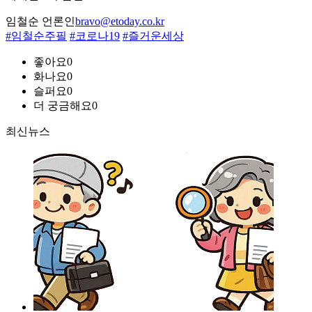
임철순 언론인
bravo@etoday.co.kr
#임철순주필
#코로나19
#즐거운세상
좋아요
0
화나요
0
슬퍼요
0
더 궁금해요
0
최신뉴스