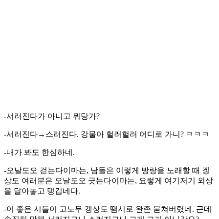
-서러진다가 아니고 뭐당가?
-서러진다→스러진다. 강물아 헐러헐러 어디로 가니? ㅋㅋㅋ
-내가 봐도 한심하네.
-오날도오 걷는다이마는, 남들은 이렇게 방랑을 노래할 때 겡
상도 여러분은 오날도오 긋는다이마는, 요렇게 여기저기 외상
을 달아놓고 댕깁네다.
-이 좋은 시들이 고노무 갱상도 땜시로 완존 묻쳐버렸네. 근데