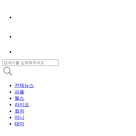
전체뉴스
피플
헬스
라이프
컬처
머니
테마