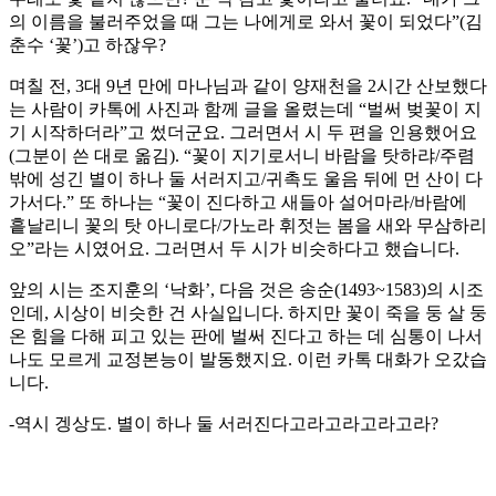
의 이름을 불러주었을 때 그는 나에게로 와서 꽃이 되었다”(김
춘수 ‘꽃’)고 하잖우?
며칠 전, 3대 9년 만에 마나님과 같이 양재천을 2시간 산보했다
는 사람이 카톡에 사진과 함께 글을 올렸는데 “벌써 벚꽃이 지
기 시작하더라”고 썼더군요. 그러면서 시 두 편을 인용했어요
(그분이 쓴 대로 옮김). “꽃이 지기로서니 바람을 탓하랴/주렴
밖에 성긴 별이 하나 둘 서러지고/귀촉도 울음 뒤에 먼 산이 다
가서다.” 또 하나는 “꽃이 진다하고 새들아 설어마라/바람에
흩날리니 꽃의 탓 아니로다/가노라 휘젓는 봄을 새와 무삼하리
오”라는 시였어요. 그러면서 두 시가 비슷하다고 했습니다.
앞의 시는 조지훈의 ‘낙화’, 다음 것은 송순(1493~1583)의 시조
인데, 시상이 비슷한 건 사실입니다. 하지만 꽃이 죽을 둥 살 둥
온 힘을 다해 피고 있는 판에 벌써 진다고 하는 데 심통이 나서
나도 모르게 교정본능이 발동했지요. 이런 카톡 대화가 오갔습
니다.
-역시 겡상도. 별이 하나 둘 서러진다고라고라고라고라?