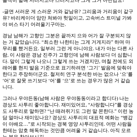
솔직히 말해 서러지고나 스러지고나 그게 그거 아닌감요?
-글면 서러운 게 스러운 거와 같남유? 그리움과 거리움이 같구
유? 바리케이더 암만 쳐봐야 헛일이고, 고속버스 트미널 가봐
야 버스 타기 어려울기구마는.
경남 남해가 고향인 그분은 끝까지 으와 어가 잘 구분되지 않
는 거 같았습니다. “최소한 나한티는 그게 거게지라” 하며 마
무리를 했거든요. 일부러 그런 게 아니야요. 내가 아는 다른 사
람, 이 사람은 경남 진주가 고향인데 남해 사람보다 더 심합니
다. 말이 그렇게 나오니 그렇게 쓰는 거겠지만, 며칠 전에도 외
래어를 현지 발음 기준으로 표기하려면 ‘그기’ 발음에 맞춰야
한다고 주장하더군요. 철저히 연구 분석한 바는 없으나 ‘으’를
‘어’로 잘못 쓰기보다 ‘어’를 ‘으’로 쓰는 경우가 많은 거 같습
니다.
그러나 우야든동(남해 사람은 우야동동이라고 합디다) 나는
경상도 사투리 좋아합니다. 재미있어요, “사랑합니다”를 경상
도 사투리로 말하면? “난 때려쥐기도 그런 말 몬한다.” 이런 농
담 얼마나 재미있나요? 경상도 사투리의 대표적 예화는 “뱅갑
이 아배요…”로 시작되는 경북 영양 사투리인데. 어떤 사람들
한테는 암호 해독하는 것만큼 어려울 거 같습니다. 아직 모르
는 분은 찾아보시길.