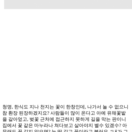
청명, 한식도 지나 천지는 꽃이 한창인데, 나가서 놀 수 없으니
참 환장 된장하겠지요? 사람들이 많이 온다고 아예 유채꽃밭
을 갈아엎고, 벚꽃 근처에 접근하지 못하게 길을 막는 판이니
집에서 꽃 같은 마누라나 쳐다보고 살아야지 별수 있겠수? 아
무래도 꽃 같지 않으면? 눈 딱 감고 꽃이라고 불러요. “내가 그