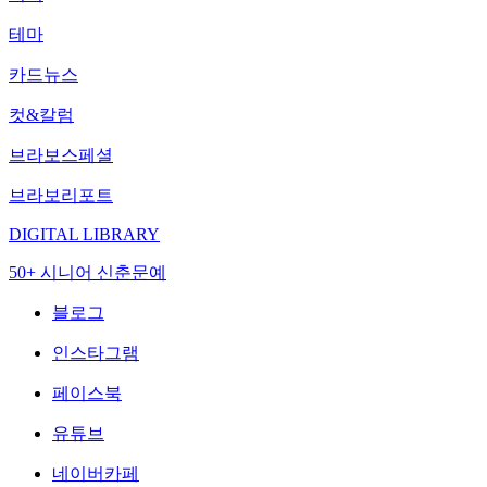
테마
카드뉴스
컷&칼럼
브라보스페셜
브라보리포트
DIGITAL LIBRARY
50+ 시니어 신춘문예
블로그
인스타그램
페이스북
유튜브
네이버카페