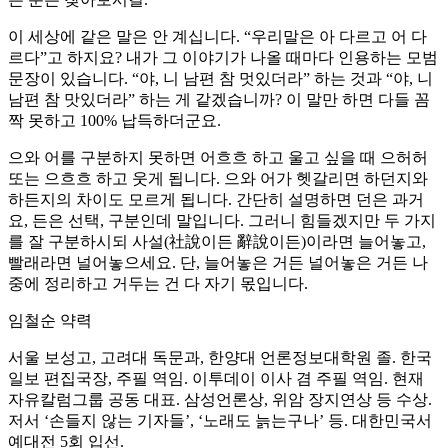
이 세상에 같은 말은 안 계십니다. “우리말은 아 다르고 어 다
르다”고 하지요? 내가 그 이야기가 나올 때마다 인용하는 모범
문장이 있습니다. “야, 니 남편 참 멋있더라” 하는 것과 “야, 니
남편 참 맛있더라” 하는 게 같겠습니까? 이 말만 하면 다들 꼼
짝 못하고 100% 납득하더군요.
으와 어를 구분하지 못하면 어흐흐 하고 울고 싶을 때 으허허
또는 으흐흐 하고 웃게 됩니다. 으와 어가 헷갈리면 하던지와
하든지의 차이도 모르게 됩니다. 간단히 설명하면 던은 과거
요, 든은 선택, 구분인데 말입니다. 그러니 힘들겠지만 두 가지
를 잘 구분하시되 사설(社說이든 辭說이든)이라면 늘어놓고,
빨래라면 널어놓으세요. 단, 늘어놓은 거든 널어놓은 거든 나
중에 정리하고 거두는 건 다 자기 몫입니다.
임철순 약력
서울 보성고, 고려대 독문과, 한양대 언론정보대학원 졸. 한국
일보 편집국장, 주필 역임. 이투데이 이사 겸 주필 역임. 현재
자유칼럼그룹 공동 대표. 삼성언론상, 위암 장지연상 등 수상.
저서 ‘손들지 않는 기자들’, ‘노래도 늙는구나’ 등. 대한민국서
예대전 5회 입선.