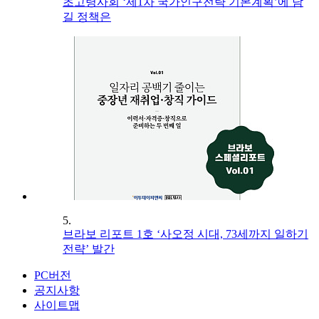
초고령사회 ‘제1차 국가인구전략 기본계획’에 담
길 정책은
5.
브라보 리포트 1호 ‘사오정 시대, 73세까지 일하기
전략’ 발간
PC버전
공지사항
사이트맵