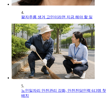
4.
팔자주름 생겨 고민이라면 지금 해야 할 일
5.
노인일자리 안전관리 강화, 안전전담인력 613명 첫
배치