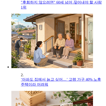
"후회하지 않으려면" 60세 넘어 끊어내야 할 사람
1위
2.
‘아파도 집에서 늙고 싶어…’ 고령 가구 40% 노후
주택이라 어려워