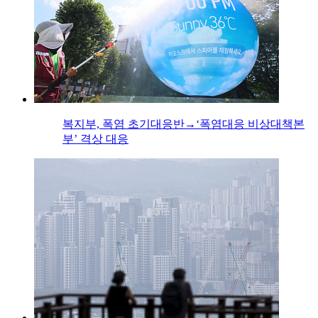
복지부, 폭염 초기대응반→‘폭염대응 비상대책본
부’ 격상 대응