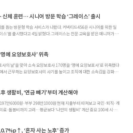
대응하기 위한 정책과 산업 전략을 논의하고, 학계와 산업계, 정책 현장의
 학술포럼에서는 김형수 호서대 교수가 ‘시니어비즈니스, 초고령사회를 설
이어 공동저자들이 돌봄과 금융, 헬스케어, 여가, 식품, 디지털 기술 등
신체 훈련… 시니어 방문 학습 ‘그레이스’ 출시
를 돕는 방문형 학습 서비스가 나왔다. 커넥티드456은 시니어를 위한 일
이스’를 출시했다고 4일 밝혔다. 그레이스는 전문 교육을 받은 매니저가 주
 훈련과 신체 활동을 진행하는 서비스다. 정기적인 대화와 정서적 교류를 통
약 복용 여부 등 일상생활 상태도 함께 살핀다. 인지 훈련에는 종이와 펜을
. 문제는 기억력과 주의집중력, 언어능력, 시공간 능력, 계산 능
 ‘명예 요양보호사’ 위촉
사의 날’을 맞아 소속 요양보호사 170명을 ‘명예 요양보호사’로 위촉했다
현장에서 근무하는 요양보호사의 사기를 높이고 조직에 대한 소속감을 강화하
정하고 있다. 돌봄 난도가 높은 어르신을 담당하거나 한 명의 어르신을 오랫
지역본부장의 추천을 받아 선정한다. 올해는 광주와 부산을 비롯한 전국 직영
촉장과 감사 편지를 전달했다. 우수 요양보호사들이 현장에서 쌓은 돌봄
노후 생활비, ‘연금 빼기’부터 계산해야
 197만6000원·부부 298만1000원 현재 지출부터 따져보고 국민·퇴직·개
의료·돌봄비까지 고려…평균보다 ‘나만의 생활비’ 계산 중요 100세 시대
 큰 고민 중 하나는 ‘노후에 한 달에 얼마가 필요할까’다. 막연히 일정한 금
은퇴 후 필요한 생활비와 받을 수 있는 연금을 먼저 계산해 보는 것이 노후
. 조고은 하나금융연구소 하나더넥스트연구센터 수석연구원은 은퇴
10.7%p↑, ‘혼자 사는 노후’ 증가