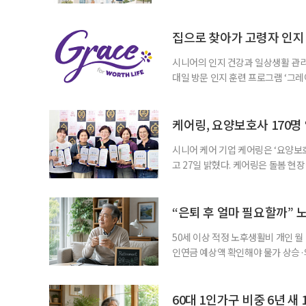
사회가 가져올 사회·경제적 변화에 
협력 기반을 넓히기 위해 마련됐다.
계하다’를 주제로 기조강연을 한다. 
집으로 찾아가 고령자 인지·
시니어의 인지 건강과 일상생활 관리
대일 방문 인지 훈련 프로그램 ‘그레
1~2회 이용자의 집을 방문해 인지
해 고령자의 외로움을 덜고, 식사와 
사용하는 자체 개발 워크북이 활용된다
케어링, 요양보호사 170명
시니어 케어 기업 케어링은 ‘요양보호
고 27일 밝혔다. 케어링은 돌봄 
기 위해 매년 명예 요양보호사를 선
동안 돌본 사례 등을 기준으로 각 
점에서 선정된 요양보호사들에게 위
“은퇴 후 얼마 필요할까” 
지식
50세 이상 적정 노후생활비 개인 월
인연금 예상액 확인해야 물가 상승·
를 맞아 은퇴를 앞둔 중장년층의 가장
액을 노후자금으로 마련하는 것보다 
준비의 출발점이라는 조언이 나온다
60대 1인가구 비중 6년 새 