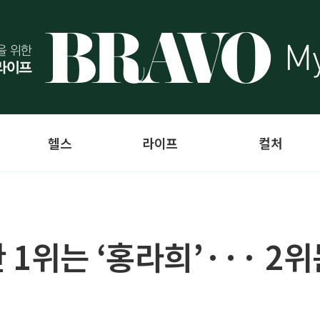
헬스
라이프
컬처
1위는 ‘홍라희’··· 2위