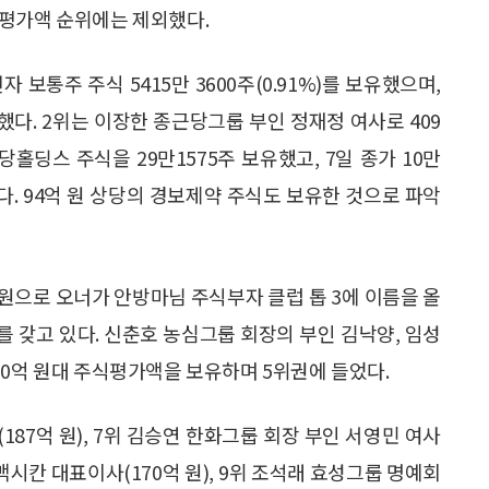
식평가액 순위에는 제외했다.
 보통주 주식 5415만 3600주(0.91%)를 보유했으며,
달했다. 2위는 이장한 종근당그룹 부인 정재정 여사로 409
홀딩스 주식을 29만1575주 보유했고, 7일 종가 10만
다. 94억 원 상당의 경보제약 주식도 보유한 것으로 파악
 원으로 오너가 안방마님 주식부자 클럽 톱 3에 이름을 올
%)를 갖고 있다. 신춘호 농심그룹 회장의 부인 김낙양, 임성
00억 원대 주식평가액을 보유하며 5위권에 들었다.
187억 원), 7위 김승연 한화그룹 회장 부인 서영민 여사
 맥시칸 대표이사(170억 원), 9위 조석래 효성그룹 명예회