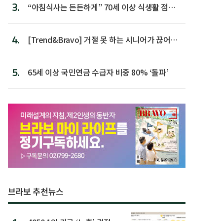
3.
“아침식사는 든든하게” 70세 이상 식생활 점수
가장 높아
4.
[Trend&Bravo] 거절 못 하는 시니어가 끊어야
할 행동 5
5.
65세 이상 국민연금 수급자 비중 80% ‘돌파’
브라보 추천뉴스