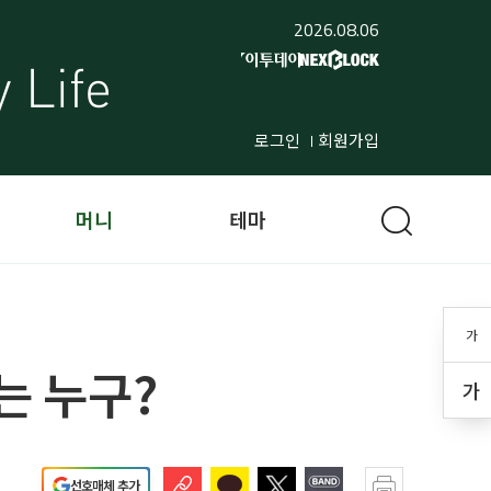
2026.08.06
로그인
회원가입
머니
테마
가
는 누구?
가
선호매체 추가