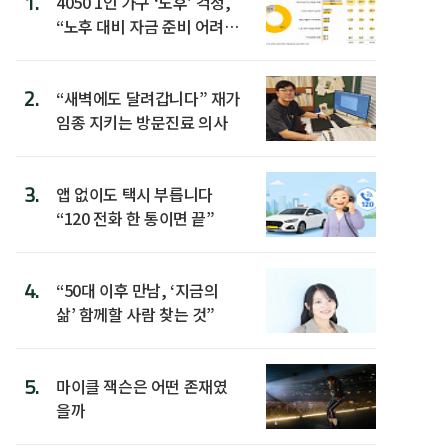
1.
4050 1인 가구 ‘노후’ 걱정,
“노후 대비 자금 준비 어려
워”
2.
“새벽에도 달려갑니다” 재가
임종 지키는 방문진료 의사
3.
앱 없이도 택시 부릅니다
“120 전화 한 통이면 끝”
4.
“50대 이후 만남, ‘지금의
삶’ 함께할 사람 찾는 것”
5.
마이클 잭슨은 어떤 존재였
을까