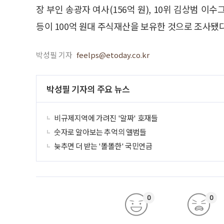
장 부인 송광자 여사(156억 원), 10위 김상범 이
등이 100억 원대 주식재산을 보유한 것으로 조사됐다
박성필 기자
feelps@etoday.co.kr
박성필 기자의 주요 뉴스
비규제지역에 가려진 '알짜' 호재들
숫자로 알아보는 추억의 앨범들
늦추면 더 받는 '똘똘한' 국민연금
0
0