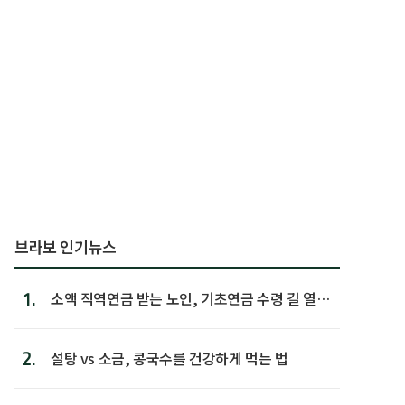
브라보 인기뉴스
1.
소액 직역연금 받는 노인, 기초연금 수령 길 열린
다
2.
설탕 vs 소금, 콩국수를 건강하게 먹는 법