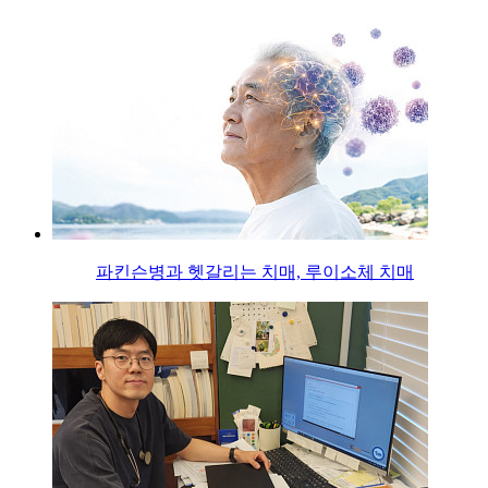
파킨슨병과 헷갈리는 치매, 루이소체 치매