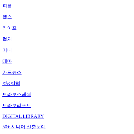
피플
헬스
라이프
컬처
머니
테마
카드뉴스
컷&칼럼
브라보스페셜
브라보리포트
DIGITAL LIBRARY
50+ 시니어 신춘문예