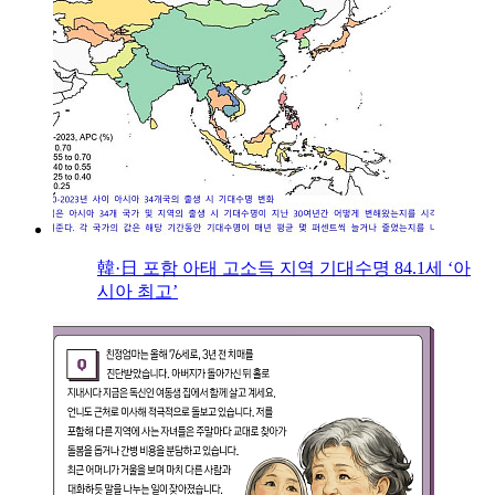
韓·日 포함 아태 고소득 지역 기대수명 84.1세 ‘아
시아 최고’