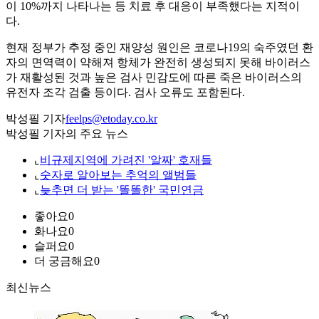
이 10%까지 나타나는 등 치료 후 대응이 부족했다는 지적이
다.
현재 정부가 추정 중인 재양성 원인은 코로나19의 숙주였던 환
자의 면역력이 약해져 항체가 완전히 생성되지 못해 바이러스
가 재활성된 것과 높은 검사 민감도에 따른 죽은 바이러스의
유전자 조각 검출 등이다. 검사 오류도 포함된다.
박성필 기자
feelps@etoday.co.kr
박성필 기자의 주요 뉴스
⌞
비규제지역에 가려진 '알짜' 호재들
⌞
숫자로 알아보는 추억의 앨범들
⌞
늦추면 더 받는 '똘똘한' 국민연금
좋아요
0
화나요
0
슬퍼요
0
더 궁금해요
0
최신뉴스