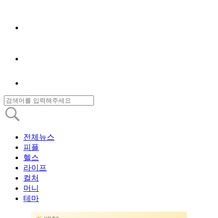
전체뉴스
피플
헬스
라이프
컬처
머니
테마