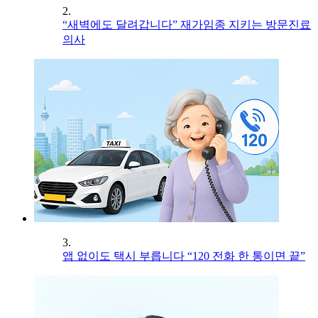
2.
“새벽에도 달려갑니다” 재가임종 지키는 방문진료
의사
3.
앱 없이도 택시 부릅니다 “120 전화 한 통이면 끝”