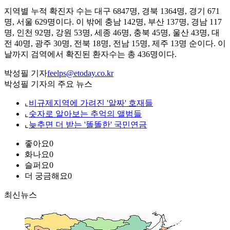
지역별 누적 확진자 수는 대구 6847명, 경북 1364명, 경기 671
명, 서울 629명이다. 이 밖에 충남 142명, 부산 137명, 경남 117
명, 인천 92명, 강원 53명, 세종 46명, 충북 45명, 울산 43명, 대
전 40명, 광주 30명, 전북 18명, 전남 15명, 제주 13명 순이다. 이
날까지 검역에서 확진된 환자수는 총 436명이다.
박성필 기자
feelps@etoday.co.kr
박성필 기자의 주요 뉴스
⌞
비규제지역에 가려진 '알짜' 호재들
⌞
숫자로 알아보는 추억의 앨범들
⌞
늦추면 더 받는 '똘똘한' 국민연금
좋아요
0
화나요
0
슬퍼요
0
더 궁금해요
0
최신뉴스