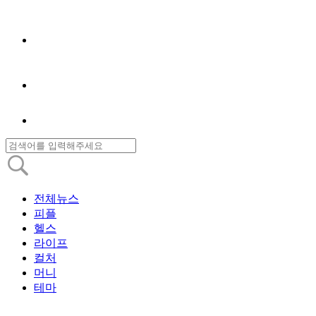
전체뉴스
피플
헬스
라이프
컬처
머니
테마