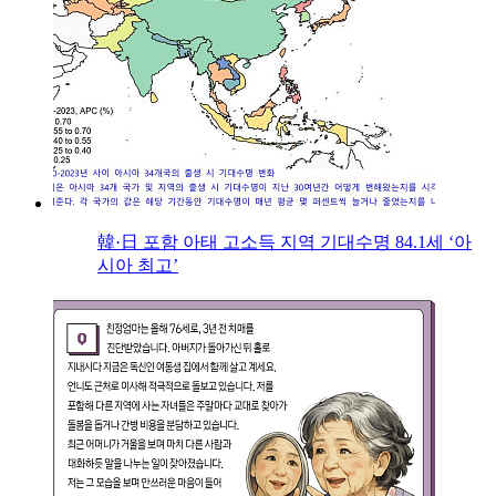
韓·日 포함 아태 고소득 지역 기대수명 84.1세 ‘아
시아 최고’