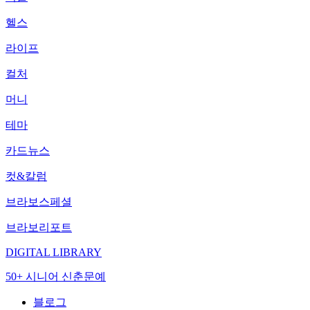
헬스
라이프
컬처
머니
테마
카드뉴스
컷&칼럼
브라보스페셜
브라보리포트
DIGITAL LIBRARY
50+ 시니어 신춘문예
블로그