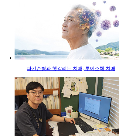
파킨슨병과 헷갈리는 치매, 루이소체 치매