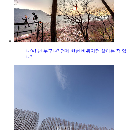
나여! 넌 누구냐? 언제 한번 바위처럼 살아본 적 있
나?