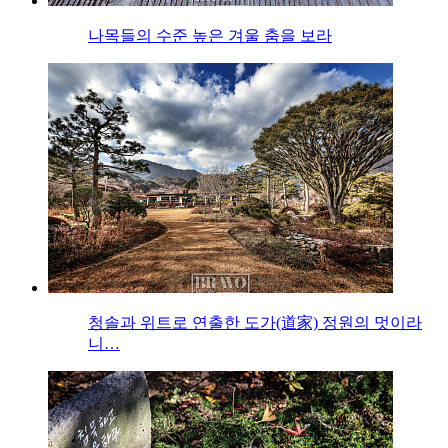
나목들의 수준 높은 겨울 춤을 보라
청솔과 위트로 연출한 도가(道家) 정원의 멋이라
니…