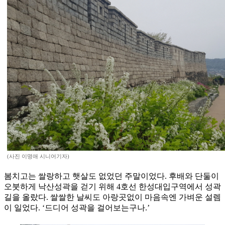
(사진 이명애 시니어기자)
봄치고는 쌀랑하고 햇살도 없었던 주말이었다. 후배와 단둘이
오붓하게 낙산성곽을 걷기 위해 4호선 한성대입구역에서 성곽
길을 올랐다. 쌀쌀한 날씨도 아랑곳없이 마음속엔 가벼운 설렘
이 일었다. ‘드디어 성곽을 걸어보는구나.’