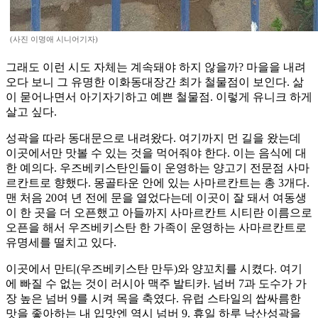
(사진 이명애 시니어기자)
그래도 이런 시도 자체는 계속돼야 하지 않을까? 마을을 내려
오다 보니 그 유명한 이화동대장간 최가 철물점이 보인다. 삶
이 묻어나면서 아기자기하고 예쁜 철물점. 이렇게 유니크 하게
살고 싶다.
성곽을 따라 동대문으로 내려왔다. 여기까지 먼 길을 왔는데
이곳에서만 맛볼 수 있는 것을 먹어줘야 한다. 이는 음식에 대
한 예의다. 우즈베키스탄인들이 운영하는 양고기 전문점 사마
르칸트로 향했다. 몽골타운 안에 있는 사마르칸트는 총 3개다.
맨 처음 20여 년 전에 문을 열었다는데 이곳이 잘 돼서 여동생
이 한 곳을 더 오픈했고 아들까지 사마르칸트 시티란 이름으로
오픈을 해서 우즈베키스탄 한 가족이 운영하는 사마르칸트로
유명세를 떨치고 있다.
이곳에서 만티(우즈베키스탄 만두)와 양꼬치를 시켰다. 여기
에 빠질 수 없는 것이 러시아 맥주 발티카. 넘버 7과 도수가 가
장 높은 넘버 9를 시켜 목을 축였다. 유럽 스타일의 쌉싸름한
맛을 좋아하는 내 입맛엔 역시 넘버 9. 휴일 하루 낙산성곽을