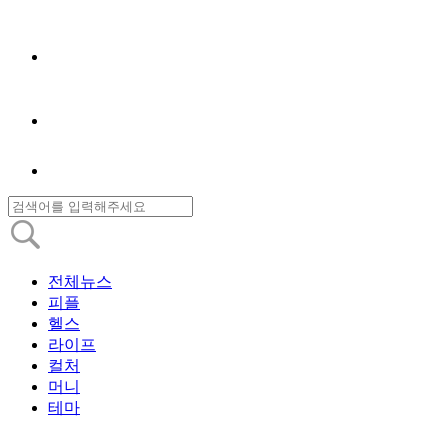
전체뉴스
피플
헬스
라이프
컬처
머니
테마