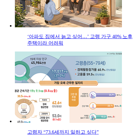
‘아파도 집에서 늙고 싶어…’ 고령 가구 40% 노후
주택이라 어려워
고령자 “73.6세까지 일하고 싶다”