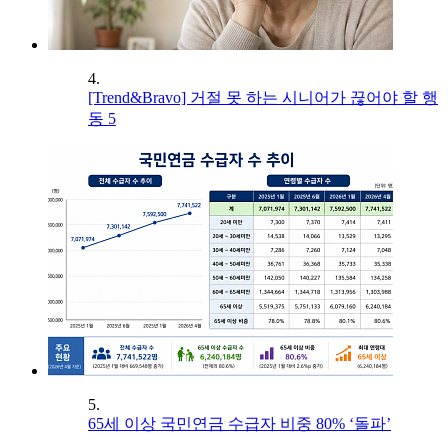
4.
[Trend&Bravo] 거절 못 하는 시니어가 끊어야 할 행
동 5
5.
65세 이상 국민연금 수급자 비중 80% ‘돌파’