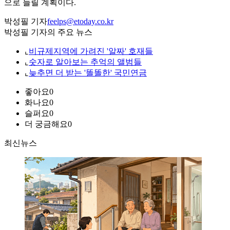
으로 늘릴 계획이다.
박성필 기자
feelps@etoday.co.kr
박성필 기자의 주요 뉴스
⌞
비규제지역에 가려진 '알짜' 호재들
⌞
숫자로 알아보는 추억의 앨범들
⌞
늦추면 더 받는 '똘똘한' 국민연금
좋아요
0
화나요
0
슬퍼요
0
더 궁금해요
0
최신뉴스