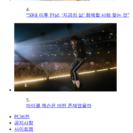
4.
“50대 이후 만남, ‘지금의 삶’ 함께할 사람 찾는 것”
5.
마이클 잭슨은 어떤 존재였을까
PC버전
공지사항
사이트맵