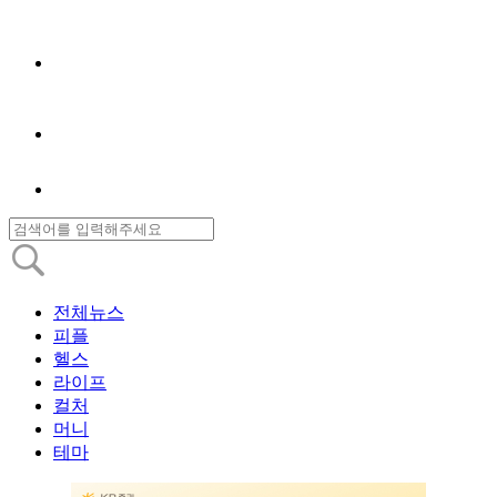
전체뉴스
피플
헬스
라이프
컬처
머니
테마