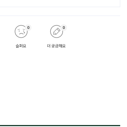
0
0
슬퍼요
더 궁금해요