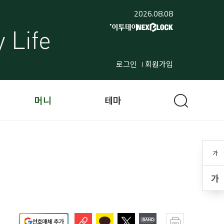
2026.08.08
로그인
회원가입
머니
테마
가
가
선호매체 추가