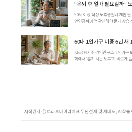
점에서 선정된 요양보호사들에게 위
“은퇴 후 얼마 필요할까” 
지식
50세 이상 적정 노후생활비 개인 월
인연금 예상액 확인해야 물가 상승·
를 맞아 은퇴를 앞둔 중장년층의 가장
액을 노후자금으로 마련하는 것보다 
준비의 출발점이라는 조언이 나온다
60대 1인가구 비중 6년 새 
KB금융지주 경영연구소 ‘1인가구 보
회에서 ‘혼자 사는 노후’가 빠르게 늘
승하면서 고령층의 주거와 돌봄, 건강
KB금융지주 경영연구소가 최근 발표한
804만5000가구로 전체 가구의 36
저작권자 ⓒ 브라보마이라이프 무단전재 및 재배포, AI학습