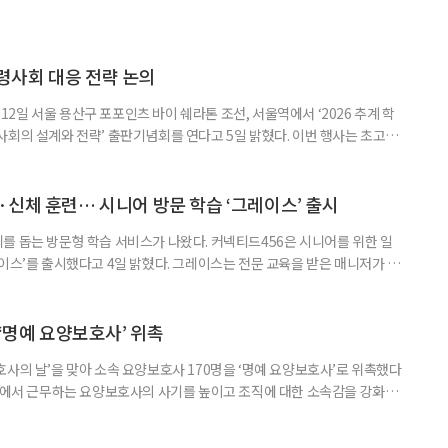
령사회 대응 전략 논의
일 서울 용산구 포포인츠 바이 쉐라톤 조선, 서울역에서 ‘2026 추계 학
사회의 설계와 전략’ 출판기념회를 연다고 5일 밝혔다. 이번 행사는 초고령
대응하기 위한 정책과 산업 전략을 논의하고, 학계와 산업계, 정책 현장의
 학술포럼에서는 김형수 호서대 교수가 ‘시니어비즈니스, 초고령사회를 설
이어 공동저자들이 돌봄과 금융, 헬스케어, 여가, 식품, 디지털 기술 등
신체 훈련… 시니어 방문 학습 ‘그레이스’ 출시
를 돕는 방문형 학습 서비스가 나왔다. 커넥티드456은 시니어를 위한 일
이스’를 출시했다고 4일 밝혔다. 그레이스는 전문 교육을 받은 매니저가 주
 훈련과 신체 활동을 진행하는 서비스다. 정기적인 대화와 정서적 교류를 통
약 복용 여부 등 일상생활 상태도 함께 살핀다. 인지 훈련에는 종이와 펜을
. 문제는 기억력과 주의집중력, 언어능력, 시공간 능력, 계산 능
 ‘명예 요양보호사’ 위촉
사의 날’을 맞아 소속 요양보호사 170명을 ‘명예 요양보호사’로 위촉했다
현장에서 근무하는 요양보호사의 사기를 높이고 조직에 대한 소속감을 강화하
정하고 있다. 돌봄 난도가 높은 어르신을 담당하거나 한 명의 어르신을 오랫
지역본부장의 추천을 받아 선정한다. 올해는 광주와 부산을 비롯한 전국 직영