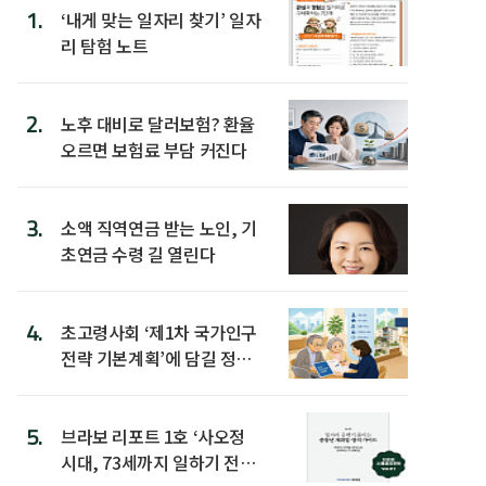
1.
‘내게 맞는 일자리 찾기’ 일자
리 탐험 노트
2.
노후 대비로 달러보험? 환율
오르면 보험료 부담 커진다
3.
소액 직역연금 받는 노인, 기
초연금 수령 길 열린다
4.
초고령사회 ‘제1차 국가인구
전략 기본계획’에 담길 정책
은
5.
브라보 리포트 1호 ‘사오정
시대, 73세까지 일하기 전략’