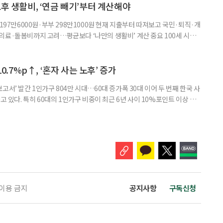
촉장과 감사 편지를 전달했다. 우수 요양보호사들이 현장에서 쌓은 돌봄
노후 생활비, ‘연금 빼기’부터 계산해야
 197만6000원·부부 298만1000원 현재 지출부터 따져보고 국민·퇴직·개
의료·돌봄비까지 고려…평균보다 ‘나만의 생활비’ 계산 중요 100세 시대
 큰 고민 중 하나는 ‘노후에 한 달에 얼마가 필요할까’다. 막연히 일정한 금
은퇴 후 필요한 생활비와 받을 수 있는 연금을 먼저 계산해 보는 것이 노후
. 조고은 하나금융연구소 하나더넥스트연구센터 수석연구원은 은퇴
10.7%p↑, ‘혼자 사는 노후’ 증가
고서’ 발간 1인가구 804만 시대…60대 증가폭 30대 이어 두 번째 한국 사
고 있다. 특히 60대의 1인가구 비중이 최근 6년 사이 10%포인트 이상 상
, 경제적 안정 등을 1인가구 관점에서 바라봐야 할 필요성이 커지고 있다.
 ‘2026 한국 1인가구 보고서’에 따르면 2024년 기준 한국 1인가구는
.1%를 차지했다. 1인가구 증가세는 특히 60
 이용 금지
공지사항
구독신청