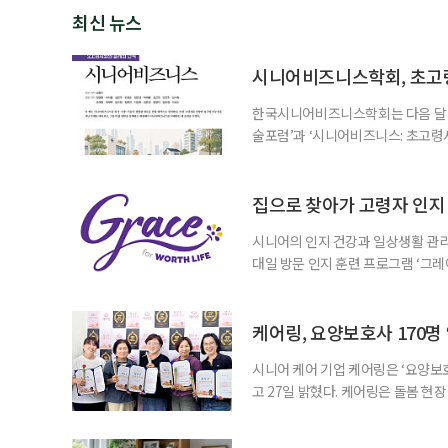
최신 뉴스
시니어비즈니스학회, 초고
한국시니어비즈니스학회는 다음 달 12
술포럼’과 ‘시니어비즈니스: 초고령
사회가 가져올 사회·경제적 변화에 
협력 기반을 넓히기 위해 마련됐다.
계하다’를 주제로 기조강연을 한다. 
집으로 찾아가 고령자 인지·
시니어의 인지 건강과 일상생활 관리
대일 방문 인지 훈련 프로그램 ‘그레
1~2회 이용자의 집을 방문해 인지
해 고령자의 외로움을 덜고, 식사와 
사용하는 자체 개발 워크북이 활용된다
케어링, 요양보호사 170명
시니어 케어 기업 케어링은 ‘요양보호
고 27일 밝혔다. 케어링은 돌봄 
기 위해 매년 명예 요양보호사를 선
동안 돌본 사례 등을 기준으로 각 