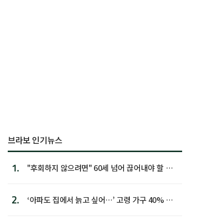
브라보 인기뉴스
1.
"후회하지 않으려면" 60세 넘어 끊어내야 할 사
람 1위
2.
‘아파도 집에서 늙고 싶어…’ 고령 가구 40% 노
후 주택이라 어...