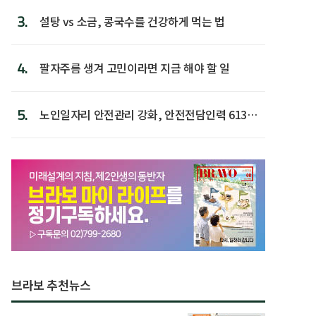
3.
설탕 vs 소금, 콩국수를 건강하게 먹는 법
4.
팔자주름 생겨 고민이라면 지금 해야 할 일
5.
노인일자리 안전관리 강화, 안전전담인력 613명
첫 배치
브라보 추천뉴스