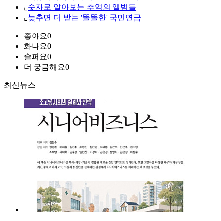
⌞
숫자로 알아보는 추억의 앨범들
⌞
늦추면 더 받는 '똘똘한' 국민연금
좋아요
0
화나요
0
슬퍼요
0
더 궁금해요
0
최신뉴스