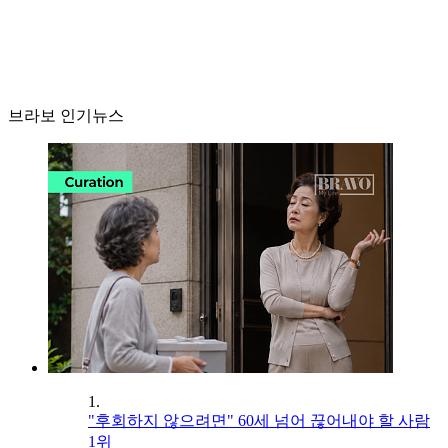
브라보 인기뉴스
1.
"후회하지 않으려면" 60세 넘어 끊어내야 할 사람
1위