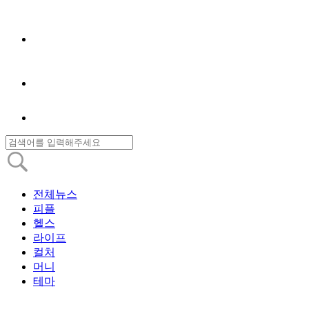
전체뉴스
피플
헬스
라이프
컬처
머니
테마