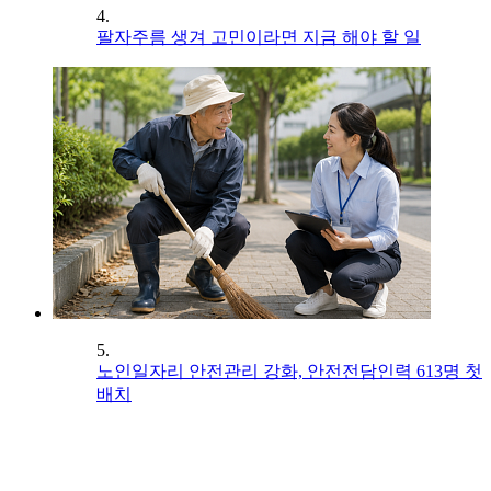
4.
팔자주름 생겨 고민이라면 지금 해야 할 일
5.
노인일자리 안전관리 강화, 안전전담인력 613명 첫
배치