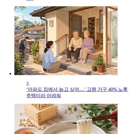
2.
‘아파도 집에서 늙고 싶어…’ 고령 가구 40% 노후
주택이라 어려워