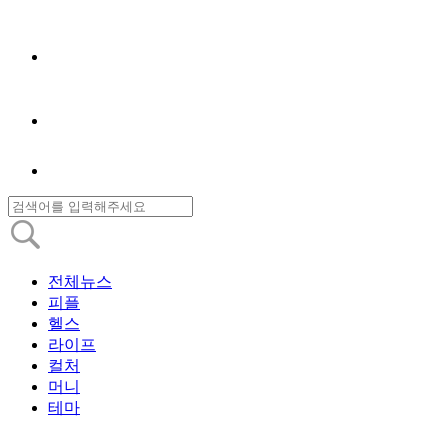
전체뉴스
피플
헬스
라이프
컬처
머니
테마