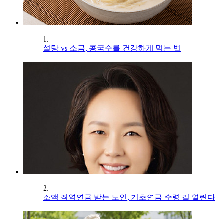
1.
설탕 vs 소금, 콩국수를 건강하게 먹는 법
2.
소액 직역연금 받는 노인, 기초연금 수령 길 열린다