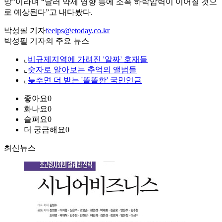
망”이라며 “달러 약세 영향 등에 소폭 하락압력이 이어질 것으
로 예상된다”고 내다봤다.
박성필 기자
feelps@etoday.co.kr
박성필 기자의 주요 뉴스
⌞
비규제지역에 가려진 '알짜' 호재들
⌞
숫자로 알아보는 추억의 앨범들
⌞
늦추면 더 받는 '똘똘한' 국민연금
좋아요
0
화나요
0
슬퍼요
0
더 궁금해요
0
최신뉴스