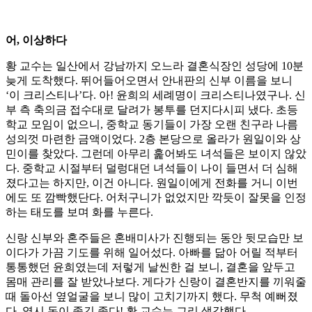
어, 이상하다
황 교수는 일산에서 강남까지 오느라 결혼식장인 성당에 10분
늦게 도착했다. 뛰어들어오면서 안내판의 신부 이름을 보니
‘이 크리스티나’다. 아! 윤희의 세례명이 크리스티나였구나. 신
부 측 축의금 접수대로 달려가 봉투를 던지다시피 냈다. 초등
학교 모임이 없으니, 중학교 동기들이 가장 오랜 친구라 나름
성의껏 마련한 금액이었다. 2층 본당으로 올라가 원일이와 상
민이를 찾았다. 그런데 아무리 훑어봐도 녀석들은 보이지 않았
다. 중학교 시절부터 덜렁대던 녀석들이 나이 들면서 더 심해
졌다고는 하지만, 이건 아니다. 원일이에게 전화를 거니 이번
에도 또 깜빡했단다. 어처구니가 없었지만 깍듯이 잘못을 인정
하는 태도를 보며 화를 누른다.
신랑 신부와 혼주들은 혼배미사가 진행되는 동안 뒷모습만 보
이다가 가끔 기도를 위해 일어섰다. 아빠를 닮아 어릴 적부터
통통했던 윤희였는데 저렇게 날씬한 걸 보니, 결혼을 앞두고
몸매 관리를 잘 받았나보다. 게다가 신랑이 결혼반지를 끼워줄
때 돌아선 옆얼굴을 보니 많이 고치기까지 했다. 무척 예뻐졌
다. 역시 돈이 좋긴 좋다! 황 교수는 그리 생각했다.