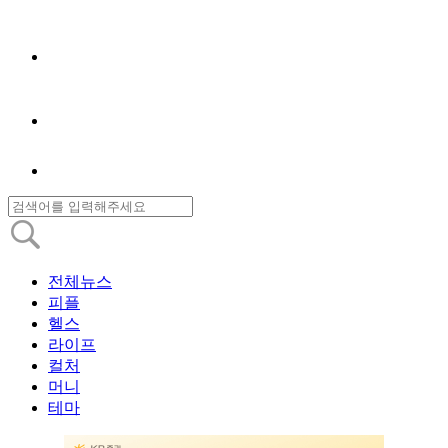
전체뉴스
피플
헬스
라이프
컬처
머니
테마