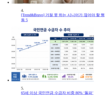
4.
[Trend&Bravo] 거절 못 하는 시니어가 끊어야 할 행
동 5
5.
65세 이상 국민연금 수급자 비중 80% ‘돌파’