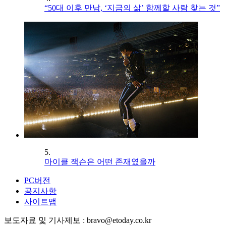
“50대 이후 만남, ‘지금의 삶’ 함께할 사람 찾는 것”
5.
마이클 잭슨은 어떤 존재였을까
PC버전
공지사항
사이트맵
보도자료 및 기사제보 : bravo@etoday.co.kr