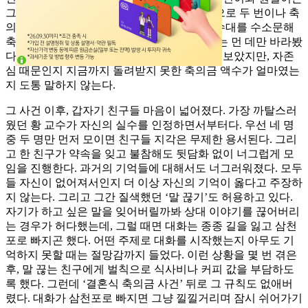
그에게 뭐라 할 수 없었다. 그가 일주일 간격으로 두 번이나 축
의금을 내야 했기 때문이다. 그날, 철수한 접수대를 수소문해
축의금을 돌려받으라 했지만, A형인 황 교수는 먼 데만 바라봤
다. 상민이와 원일이가 장난삼아 여러 번 물어보았지만, 자존
심 때문인지 지금까지 돌려받지 못한 축의금 액수가 얼마였는
지 도통 말하지 않는다.
그 사건 이후, 갑자기 친구들 마음이 넓어졌다. 가장 까탈스러
웠던 황 교수가 자신의 실수를 인정하면서부터다. 우선 네 명
중 두 명만 먼저 모이면 친구들 지각은 무제한 용서된다. 그리
고 한 친구가 약속을 잊고 불참해도 뒷담화 없이 너그럽게 모
임을 진행한다. 과거의 기억들에 대해서도 너그러워졌다. 모두
들 자신이 없어져서인지 더 이상 자신의 기억이 옳다고 주장하
지 않는다. 그리고 그간 질색했던 ‘말 끊기’도 허용하고 있다.
자기가 하고 싶은 말을 잊어버릴까봐 상대 이야기를 끊어버리
는 경우가 허다했는데, 그럴 때면 대화는 종종 길을 잃고 삼천
포로 빠지곤 했다. 어떤 주제로 대화를 시작했는지 아무도 기
억하지 못할 때는 절망감까지 들었다. 이런 상황을 몇 번 겪은
후, 말 끊는 친구에게 벌칙으로 식사비나 커피 값을 부담하도
록 했다. 그런데 ‘결혼식 축의금 사건’ 뒤로 그 규칙도 없애버
렸다. 대화가 삼천포로 빠지면 그냥 낄낄거리며 잠시 쉬어가기