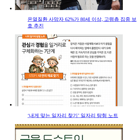
온열질환 사망자 62%가 80세 이상, 고령층 집중 보
호 추진
‘내게 맞는 일자리 찾기’ 일자리 탐험 노트