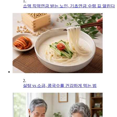
1.
소액 직역연금 받는 노인, 기초연금 수령 길 열린다
2.
설탕 vs 소금, 콩국수를 건강하게 먹는 법