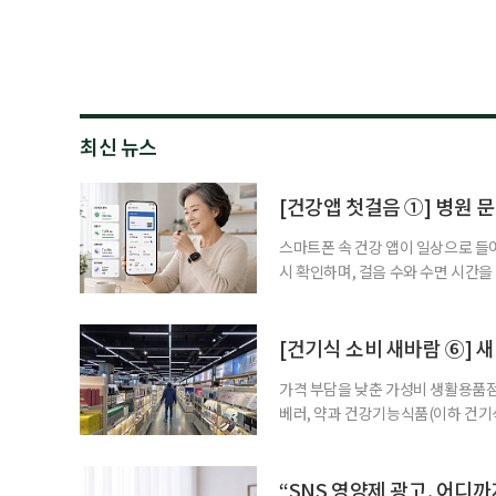
최신 뉴스
[건강앱 첫걸음 ①] 병원 문
스마트폰 속 건강 앱이 일상으로 들
시 확인하며, 걸음 수와 수면 시간을
을 돕는 앱도 있다. 여기에 스마트워
살피기도 한다. 건강상태를 살피는 
워치나 운동 앱을 먼저 떠올리기 쉽
[건기식 소비 새바람 ⑥] 새
가격 부담을 낮춘 가성비 생활용품점
베러, 약과 건강기능식품(이하 건기
합한 체험형 약국까지. 약과 건강기
고 선택지는 많아졌다. 하지만 무엇
용하면 좋을지 현장을 직접 방문해 
“SNS 영양제 광고, 어디