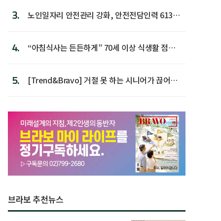
3.
노인일자리 안전관리 강화, 안전전담인력 613명
첫 배치
4.
“아침식사는 든든하게” 70세 이상 식생활 점수
가장 높아
5.
[Trend&Bravo] 거절 못 하는 시니어가 끊어야
할 행동 5
브라보 추천뉴스