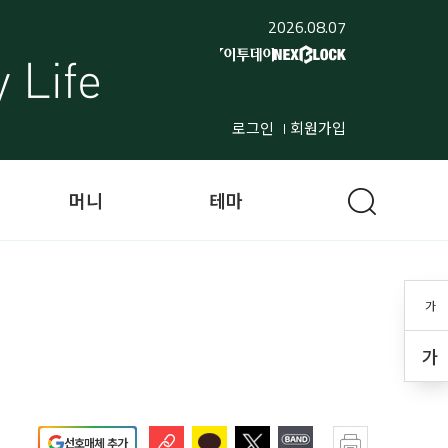
2026.08.07
로그인
회원가입
머니
테마
가
가
선호매체 추가