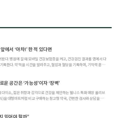
 앞에서 ‘아차!’ 한 적 있다면
어왔다. 병원에 갈 때 모바일 건강보험증을 켜고, 건강검진 결과를 앱에서 다
 기록한다. 약 먹을 시간을 알려주고, 혈압과 혈당을 기록하며, 기억력 훈련
치와 스마트링 같은 웨어러블 기기로 몸의 변화를 더 자주, 더 가까이에서
스마트한 습관, 디지털 건강관리를 시작해보자. 건강 앱이라고 하면 스마트
다. 하지만 시니어에게 가장 먼저 필요한 디지털 건강 도구는 의외로
로운 공간은 ‘가능성’이자 ‘장벽’
 다이소, 젊은 취향과 감각으로 건강을 제안하는 웰니스 특화 매장 올리브
식)을 대형마트처럼 비교 구매하는 창고형 약국, 간편한 검사와 상담을 결
능식품을 구입하는 공간이 약국 안팎으로 넓어지고 있다. 가격은 매력적이
을 어떻게 골라야 할지는 더 어려워졌다. 새로운 건강 소비 공간을 어떻게 이
살펴봤다. 다이소, 올리브베러, 창고형·체험형 약국까지. 건기식을 구매할
까지 믿어야 할까”