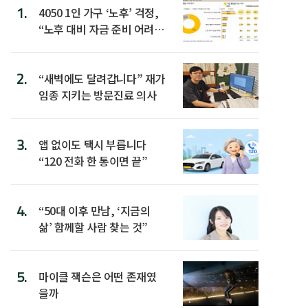
1.
4050 1인 가구 ‘노후’ 걱정,
“노후 대비 자금 준비 어려
워”
2.
“새벽에도 달려갑니다” 재가
임종 지키는 방문진료 의사
3.
앱 없이도 택시 부릅니다
“120 전화 한 통이면 끝”
4.
“50대 이후 만남, ‘지금의
삶’ 함께할 사람 찾는 것”
5.
마이클 잭슨은 어떤 존재였
을까