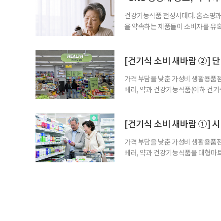
수
건강기능식품 전성시대다. 홈쇼핑과 
을 약속하는 제품들이 소비자를 유혹
제를 고르는 기준이 무엇보다 중요해
다. 특히 영생을 꿈꾸며 불로초를 찾
황 프로젝트’가 SNS를 중심으로 펼
[건기식 소비 새바람 ②] 단
가격 부담을 낮춘 가성비 생활용품점
베러, 약과 건강기능식품(이하 건기
합한 체험형 약국까지. 약과 건강기
고 선택지는 많아졌다. 하지만 무엇
용하면 좋을지 현장을 직접 방문해 살
[건기식 소비 새바람 ①] 
가격 부담을 낮춘 가성비 생활용품점
베러, 약과 건강기능식품을 대형마트
국까지. 약과 건강기능식품을 구입하
아졌다. 하지만 무엇을 어떻게 골라
현장을 직접 방문해 살펴봤다. 기자가