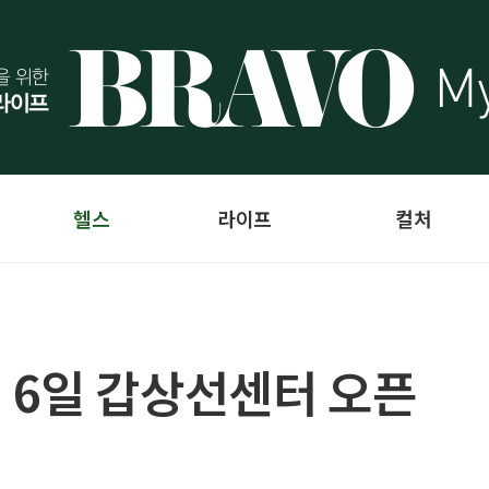
헬스
라이프
컬처
 6일 갑상선센터 오픈