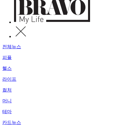
전체뉴스
피플
헬스
라이프
컬처
머니
테마
카드뉴스