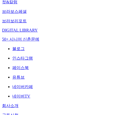
컷&칼럼
브라보스페셜
브라보리포트
DIGITAL LIBRARY
50+ 시니어 신춘문예
블로그
인스타그램
페이스북
유튜브
네이버카페
네이버TV
회사소개