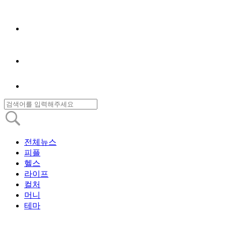
전체뉴스
피플
헬스
라이프
컬처
머니
테마