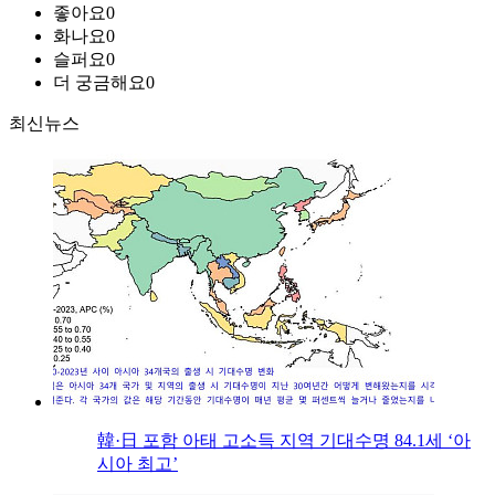
좋아요
0
화나요
0
슬퍼요
0
더 궁금해요
0
최신뉴스
韓·日 포함 아태 고소득 지역 기대수명 84.1세 ‘아
시아 최고’