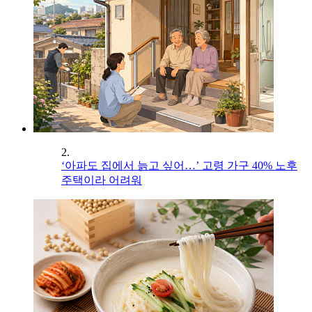
2.
‘아파도 집에서 늙고 싶어…’ 고령 가구 40% 노후
주택이라 어려워