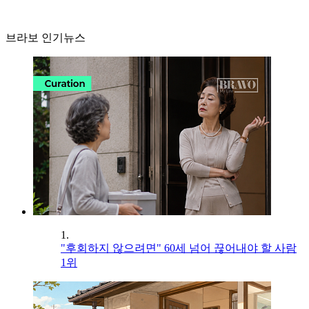
브라보 인기뉴스
1.
"후회하지 않으려면" 60세 넘어 끊어내야 할 사람
1위