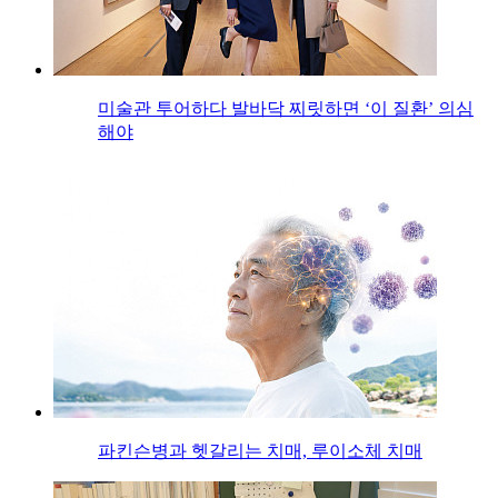
미술관 투어하다 발바닥 찌릿하면 ‘이 질환’ 의심
해야
파킨슨병과 헷갈리는 치매, 루이소체 치매