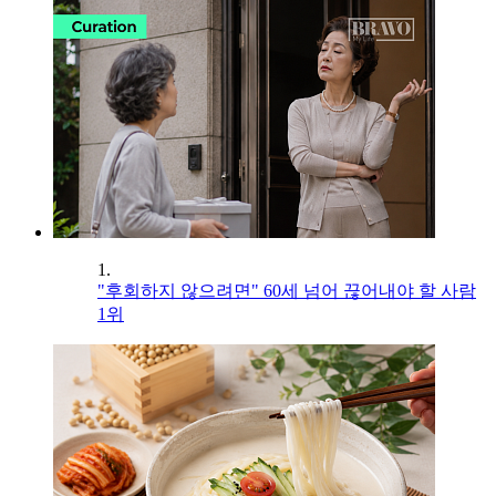
1.
"후회하지 않으려면" 60세 넘어 끊어내야 할 사람
1위