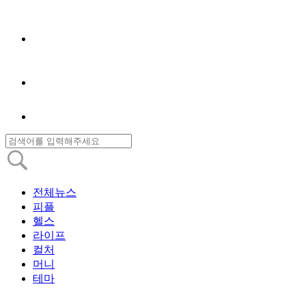
전체뉴스
피플
헬스
라이프
컬처
머니
테마