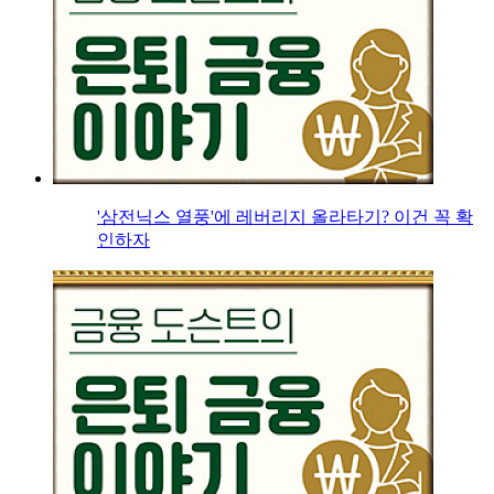
'삼전닉스 열풍'에 레버리지 올라타기? 이건 꼭 확
인하자