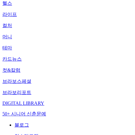
헬스
라이프
컬처
머니
테마
카드뉴스
컷&칼럼
브라보스페셜
브라보리포트
DIGITAL LIBRARY
50+ 시니어 신춘문예
블로그