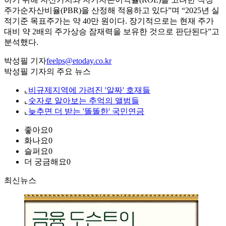
주가순자산비율(PBR)을 산정해 적용하고 있다”며 “2025년 실
적기준 목표주가는 약 40만 원이다. 장기적으로는 현재 주가
대비 약 2배의 주가상승 잠재력을 보유한 것으로 판단된다”고
분석했다.
박성필 기자
feelps@etoday.co.kr
박성필 기자의 주요 뉴스
⌞
비규제지역에 가려진 '알짜' 호재들
⌞
숫자로 알아보는 추억의 앨범들
⌞
늦추면 더 받는 '똘똘한' 국민연금
좋아요
0
화나요
0
슬퍼요
0
더 궁금해요
0
최신뉴스