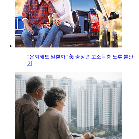
“은퇴해도 일할까” 美 중장년 고소득층 노후 불안
커