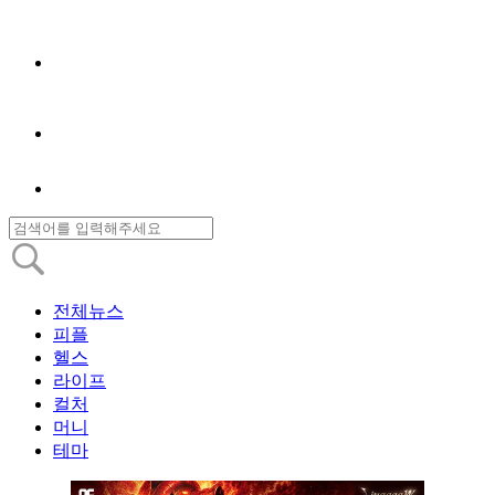
전체뉴스
피플
헬스
라이프
컬처
머니
테마